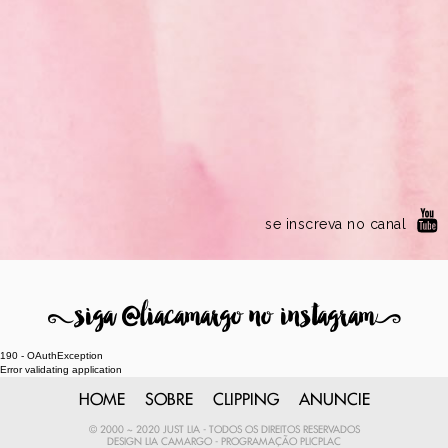
se inscreva no canal
8
siga @liacamargo no instagram
9
190 - OAuthException
Error validating application
HOME
SOBRE
CLIPPING
ANUNCIE
© 2000 ~ 2020 JUST LIA - TODOS OS DIREITOS RESERVADOS
DESIGN
LIA CAMARGO
- PROGRAMAÇÃO
PLICPLAC