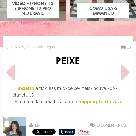
VÍDEO – IPHONE 13
E IPHONE 13 PRO
COMO USAR:
NO BRASIL
TAMANCO
17 DE MARÇO DE 2008 - 03:09
18
PEIXE
Mandarin
é tipo assim o-peixe-mais-incrível-do-
planeta. :D
…E tem um lá numa livraria do
shopping fantasma
.
POST ANTERIOR
PRÓXIMO POST
JL NA MÍDIA, SHOW DA
BLOGUERIA #5 - PÁSCOA
FERGIE
LIA
18
COMENTÁRIOS