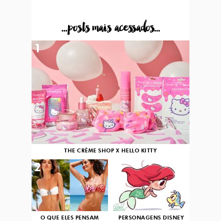
...posts mais acessados...
1
THE CRÈME SHOP X HELLO KITTY
2
3
O QUE ELES PENSAM
PERSONAGENS DISNEY