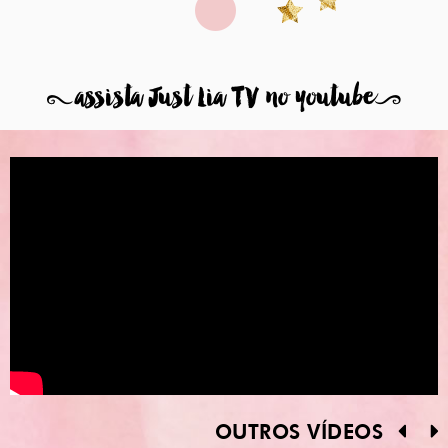
8
assista Just Lia TV no youtube
9
OUTROS VÍDEOS