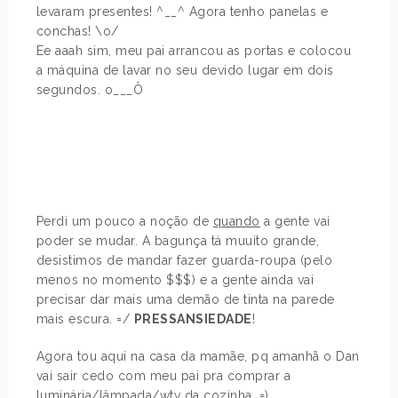
levaram presentes! ^__^ Agora tenho panelas e
conchas! \o/
Ee aaah sim, meu pai arrancou as portas e colocou
a máquina de lavar no seu devido lugar em dois
segundos. o___Ô
Perdi um pouco a noção de
quando
a gente vai
poder se mudar. A bagunça tá muuito grande,
desistimos de mandar fazer guarda-roupa (pelo
menos no momento $$$) e a gente ainda vai
precisar dar mais uma demão de tinta na parede
mais escura. =/
PRESSANSIEDADE
!
Agora tou aqui na casa da mamãe, pq amanhã o Dan
vai sair cedo com meu pai pra comprar a
luminária/lâmpada/wtv da cozinha. =)