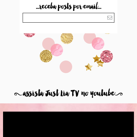
...receba posts por email...
8
assista Just Lia TV no youtube
9