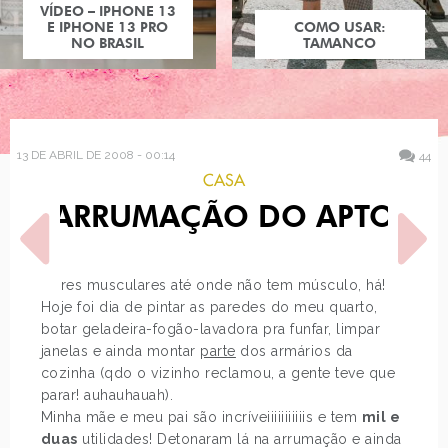
VÍDEO – IPHONE 13
E IPHONE 13 PRO
COMO USAR:
NO BRASIL
TAMANCO
13 DE ABRIL DE 2008 - 00:14
44
CASA
ARRUMAÇÃO DO APTO
Dores musculares até onde não tem músculo, há!
Hoje foi dia de pintar as paredes do meu quarto,
botar geladeira-fogão-lavadora pra funfar, limpar
POST ANTERIOR
PRÓXIMO POST
janelas e ainda montar
parte
dos armários da
POST ELES 3 NO SHIMO,
CONFESSIONS OF A
cozinha (qdo o vizinho reclamou, a gente teve que
ARRUMAÇÃO DO APTO
SHOPAHOLIC - THE MOVIE,
COZINHA
parar! auhauhauah).
Minha mãe e meu pai são incríveiiiiiiiiiiis e tem
mil e
duas
utilidades! Detonaram lá na arrumação e ainda