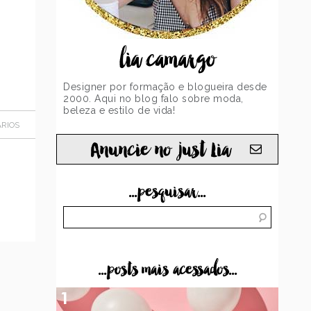
lia camargo
Designer por formação e blogueira desde
2000. Aqui no blog falo sobre moda,
beleza e estilo de vida!
RIOS
Anuncie no just Lia
...pesquisar...
...posts mais acessados...
1