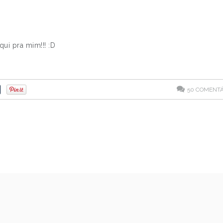
i pra mim!!! :D
50
COMENTÁ