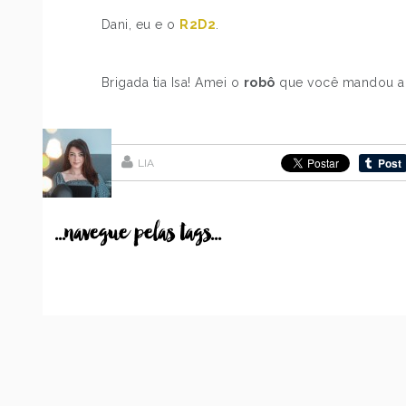
Dani, eu e o
R2D2
.
Brigada tia Isa! Amei o
robô
que você mandou aqu
LIA
...navegue pelas tags...