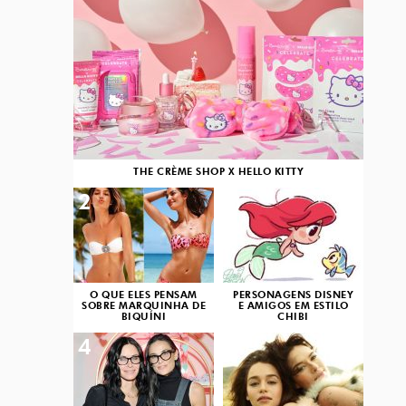
THE CRÈME SHOP X HELLO KITTY
2
3
O QUE ELES PENSAM
PERSONAGENS DISNEY
SOBRE MARQUINHA DE
E AMIGOS EM ESTILO
BIQUÍNI
CHIBI
4
5