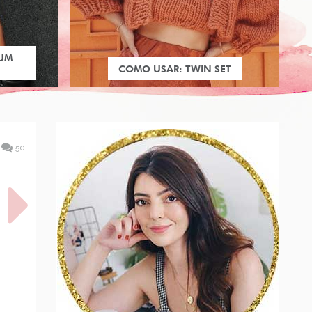
 UM
COMO USAR: TWIN SET
50
OVO