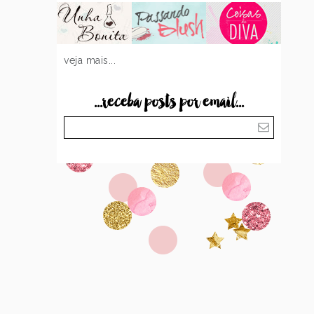
veja mais...
...receba posts por email...