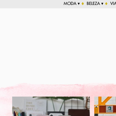
MODA ▾
BELEZA ▾
VI