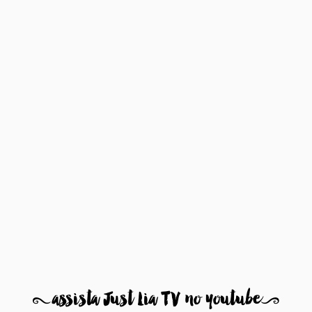
8
assista Just Lia TV no youtube
9