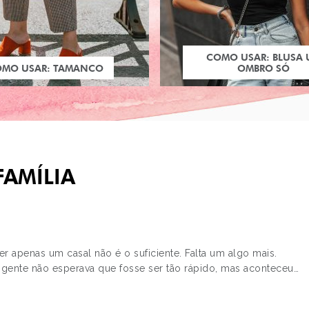
COMO USAR: BLUSA
OMO USAR: TAMANCO
OMBRO SÓ
FAMÍLIA
 apenas um casal não é o suficiente. Falta um algo mais.
gente não esperava que fosse ser tão rápido, mas aconteceu…
PRÓXIMO POST
PROJETO GRÁFICO N
DA LOVETEEN