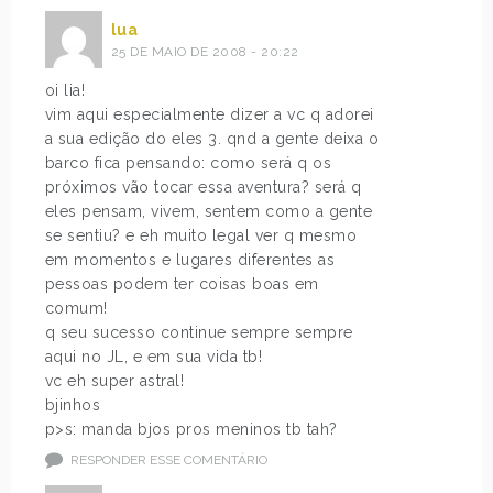
lua
25 DE MAIO DE 2008 - 20:22
oi lia!
vim aqui especialmente dizer a vc q adorei
a sua edição do eles 3. qnd a gente deixa o
barco fica pensando: como será q os
próximos vão tocar essa aventura? será q
eles pensam, vivem, sentem como a gente
se sentiu? e eh muito legal ver q mesmo
em momentos e lugares diferentes as
pessoas podem ter coisas boas em
comum!
q seu sucesso continue sempre sempre
aqui no JL, e em sua vida tb!
vc eh super astral!
bjinhos
p>s: manda bjos pros meninos tb tah?
RESPONDER ESSE COMENTÁRIO