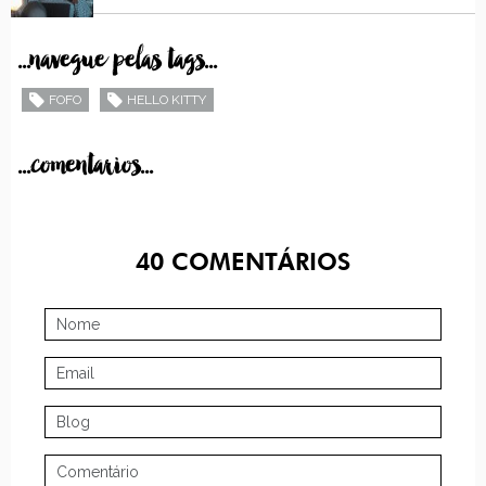
...navegue pelas tags...
FOFO
HELLO KITTY
...comentarios...
40
COMENTÁRIOS