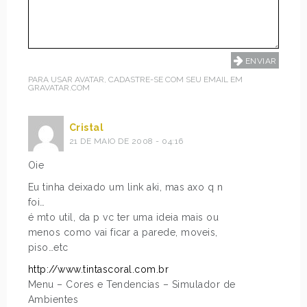
PARA USAR AVATAR, CADASTRE-SE COM SEU EMAIL EM
GRAVATAR.COM
Cristal
21 DE MAIO DE 2008 - 04:16
Oie
Eu tinha deixado um link aki, mas axo q n
foi…
é mto util, da p vc ter uma ideia mais ou
menos como vai ficar a parede, moveis,
piso…etc
http://www.tintascoral.com.br
Menu – Cores e Tendencias – Simulador de
Ambientes