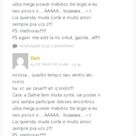
ultra mega power metidos de legal e eu
nao posso ir….. AAAAA…. buaaaaa….. =-(
Lia querida, muita sorte e muito amor
sempre pra vcs 2!!!
PS: melhoras!!!!!!
PS again: me add la no orkut, garota… aff!!!
RESPONDER ESSE COMENTÁRIO
Deh
24 DE MAIO DE 2008 - 15:39
nosssa…. quanto tempo nao venho aki…
rssrrs
lia, vc vai casar!!! ah q lindo!!!!
Cara, a Dafne tem muita sorte, vai poder ir
pra sampa participar desses encontros
ultra mega power metidos de legal e eu
nao posso ir….. AAAAA…. buaaaaa….. =-(
Lia querida, muita sorte e muito amor
sempre pra vcs 2!!!
PS: melhoras!!!!!!