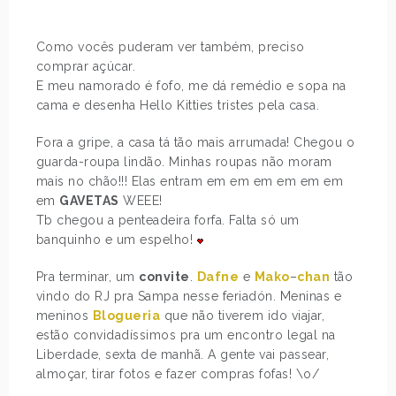
Como vocês puderam ver também, preciso
comprar açúcar.
E meu namorado é fofo, me dá remédio e sopa na
cama e desenha Hello Kitties tristes pela casa.
Fora a gripe, a casa tá tão mais arrumada! Chegou o
guarda-roupa lindão. Minhas roupas não moram
mais no chão!!! Elas entram em em em em em em
em
GAVETAS
WEEE!
Tb chegou a penteadeira forfa. Falta só um
banquinho e um espelho!
Pra terminar, um
convite
.
Dafne
e
Mako
–
chan
tão
vindo do RJ pra Sampa nesse feriadón. Meninas e
meninos
Blogueria
que não tiverem ido viajar,
estão convidadíssimos pra um encontro legal na
Liberdade, sexta de manhã. A gente vai passear,
almoçar, tirar fotos e fazer compras fofas! \o/