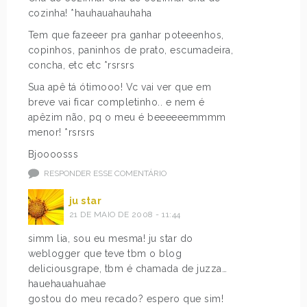
cozinha! *hauhauahauhaha
Tem que fazeeer pra ganhar poteeenhos,
copinhos, paninhos de prato, escumadeira,
concha, etc etc *rsrsrs
Sua apê tá ótimooo! Vc vai ver que em
breve vai ficar completinho.. e nem é
apêzim não, pq o meu é beeeeeemmmm
menor! *rsrsrs
Bjoooosss
RESPONDER ESSE COMENTÁRIO
ju star
21 DE MAIO DE 2008 - 11:44
simm lia, sou eu mesma! ju star do
weblogger que teve tbm o blog
deliciousgrape, tbm é chamada de juzza…
hauehauahuahae
gostou do meu recado? espero que sim!