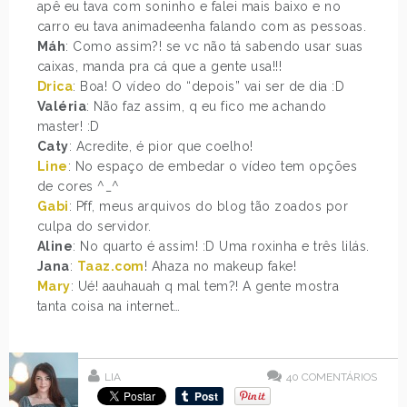
apê eu tava com soninho e falei mais baixo e no
carro eu tava animadeenha falando com as pessoas.
Máh
: Como assim?! se vc não tá sabendo usar suas
caixas, manda pra cá que a gente usa!!!
Drica
: Boa! O vídeo do “depois” vai ser de dia :D
Valéria
: Não faz assim, q eu fico me achando
master! :D
Caty
: Acredite, é pior que coelho!
Line
: No espaço de embedar o vídeo tem opções
de cores ^_^
Gabi
: Pff, meus arquivos do blog tão zoados por
culpa do servidor.
Aline
: No quarto é assim! :D Uma roxinha e três lilás.
Jana
:
Taaz.com
! Ahaza no makeup fake!
Mary
: Ué! aauhauah q mal tem?! A gente mostra
tanta coisa na internet…
LIA
40
COMENTÁRIOS