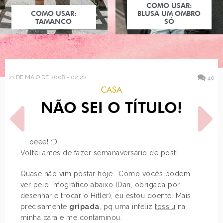
COMO USAR:
COMO USAR:
BLUSA UM OMBRO
TAMANCO
SÓ
21 DE MAIO DE 2008 - 02:22
40
CASA
NÃO SEI O TÍTULO!
uooeee! :D
Voltei antes de fazer semanaversário de post!
POST ANTERIOR
PRÓXIMO POST
Quase não vim postar hoje… Como vocês podem
VÍDEOS
FERIADO LINDOOOO
ver pelo infográfico abaixo (Dan, obrigada por
desenhar e trocar o Hitler), eu estou doente. Mais
precisamente
gripada
, pq uma infeliz
tossiu
na
minha cara e me contaminou.