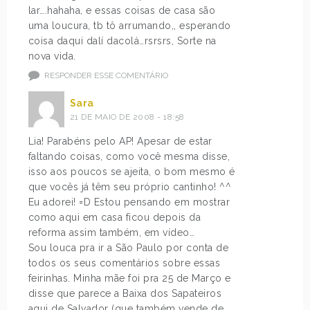
lar….hahaha, e essas coisas de casa são
uma loucura, tb tô arrumando,, esperando
coisa daqui dalí dacolá…rsrsrs, Sorte na
nova vida.
RESPONDER ESSE COMENTÁRIO
Sara
21 DE MAIO DE 2008 - 18:58
Lia! Parabéns pelo AP! Apesar de estar
faltando coisas, como você mesma disse,
isso aos poucos se ajeita, o bom mesmo é
que vocês já têm seu próprio cantinho! ^^
Eu adorei! =D Estou pensando em mostrar
como aqui em casa ficou depois da
reforma assim também, em vídeo…
Sou louca pra ir a São Paulo por conta de
todos os seus comentários sobre essas
feirinhas. Minha mãe foi pra 25 de Março e
disse que parece a Baixa dos Sapateiros
aqui de Salvador (que também vende de