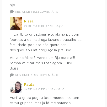
bjo
RESPONDER ESSE COMENTÁRIO
Rissa
21 DE MAIO DE 2008 - 04:41
Ih Lia, tb to gripadona, e to aki no pc com
febre as 4 da madruga fazendo trabalho da
faculdade…por isso não quero ser
designer…sou mt preguiçosa pra isso ¬¬
Vai ver a Mako? Manda um Bju pra ela!!!
Sampa vai ficar mais rosa agora!!! Hihi…
Bjuss
RESPONDER ESSE COMENTÁRIO
Paula
21 DE MAIO DE 2008 - 08:16
Hunf, a gripe pegou todo mundo… eu tbm
estou gripada, mas já tô melhorando…