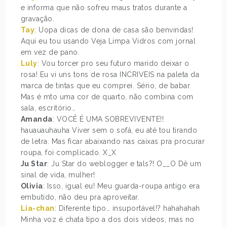
e informa que não sofreu maus tratos durante a
gravação.
Tay
: Uopa dicas de dona de casa são benvindas!
Aqui eu tou usando Veja Limpa Vidros com jornal
em vez de pano.
Luly
: Vou torcer pro seu futuro marido deixar o
rosa! Eu vi uns tons de rosa INCRIVEIS na paleta da
marca de tintas que eu comprei. Sério, de babar.
Mas é mto uma cor de quarto, não combina com
sala, escritório…
Amanda
: VOCÊ É UMA SOBREVIVENTE!!
hauauauhauha Viver sem o sofá, eu até tou tirando
de letra. Mas ficar abaixando nas caixas pra procurar
roupa, foi complicado. X_X
Ju Star
: Ju Star do weblogger e tals?! O__O Dê um
sinal de vida, mulher!
Olivia
: Isso, igual eu! Meu guarda-roupa antigo era
embutido, não deu pra aproveitar.
Lia-chan
: Diferente tipo… insuportável!? hahahahah
Minha voz é chata tipo a dos dois vídeos, mas no