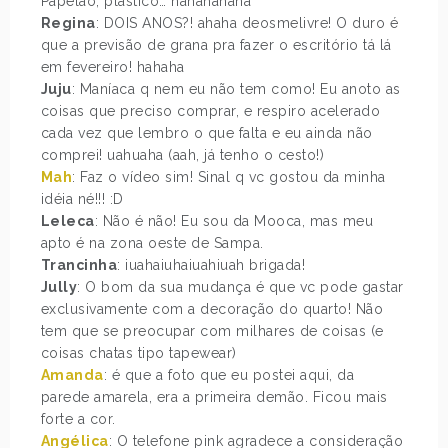
Papelão, plástico… hahahahaha
Regina
: DOIS ANOS?! ahaha deosmelivre! O duro é
que a previsão de grana pra fazer o escritório tá lá
em fevereiro! hahaha
Juju
: Maníaca q nem eu não tem como! Eu anoto as
coisas que preciso comprar, e respiro acelerado
cada vez que lembro o que falta e eu ainda não
comprei! uahuaha (aah, já tenho o cesto!)
Mah
: Faz o vídeo sim! Sinal q vc gostou da minha
idéia né!!! :D
Leleca
: Não é não! Eu sou da Mooca, mas meu
apto é na zona oeste de Sampa.
Trancinha
: iuahaiuhaiuahiuah brigada!
Jully
: O bom da sua mudança é que vc pode gastar
exclusivamente com a decoração do quarto! Não
tem que se preocupar com milhares de coisas (e
coisas chatas tipo tapewear)
Amanda
: é que a foto que eu postei aqui, da
parede amarela, era a primeira demão. Ficou mais
forte a cor.
Angélica
: O telefone pink agradece a consideração