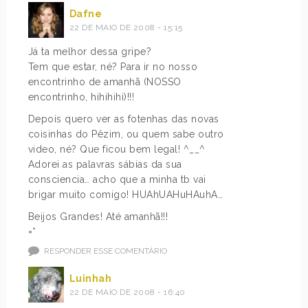
Dafne
22 DE MAIO DE 2008 - 15:15
Já ta melhor dessa gripe?
Tem que estar, né? Para ir no nosso
encontrinho de amanhã (NOSSO
encontrinho, hihihihi)!!!
Depois quero ver as fotenhas das novas
coisinhas do Pêzim, ou quem sabe outro
video, né? Que ficou bem legal! ^__^
Adorei as palavras sábias da sua
consciencia… acho que a minha tb vai
brigar muito comigo! HUAhUAHuHAuhA…
Beijos Grandes! Até amanhã!!!
=*
RESPONDER ESSE COMENTÁRIO
Luinhah
22 DE MAIO DE 2008 - 16:40