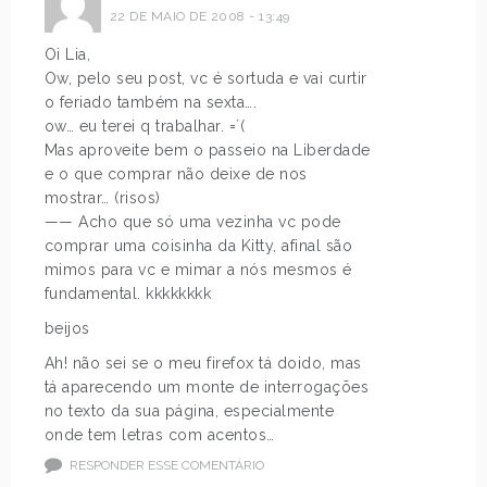
22 DE MAIO DE 2008 - 13:49
Oi Lia,
Ow, pelo seu post, vc é sortuda e vai curtir
o feriado também na sexta….
ow… eu terei q trabalhar. =´(
Mas aproveite bem o passeio na Liberdade
e o que comprar não deixe de nos
mostrar… (risos)
—— Acho que só uma vezinha vc pode
comprar uma coisinha da Kitty, afinal são
mimos para vc e mimar a nós mesmos é
fundamental. kkkkkkkk
beijos
Ah! não sei se o meu firefox tá doido, mas
tá aparecendo um monte de interrogações
no texto da sua página, especialmente
onde tem letras com acentos…
RESPONDER ESSE COMENTÁRIO