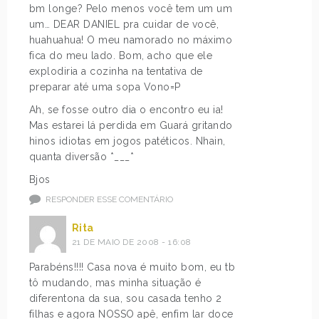
bm longe? Pelo menos você tem um um
um… DEAR DANIEL pra cuidar de você,
huahuahua! O meu namorado no máximo
fica do meu lado. Bom, acho que ele
explodiria a cozinha na tentativa de
preparar até uma sopa Vono=P
Ah, se fosse outro dia o encontro eu ia!
Mas estarei lá perdida em Guará gritando
hinos idiotas em jogos patéticos. Nhain,
quanta diversão *___*
Bjos
RESPONDER ESSE COMENTÁRIO
Rita
21 DE MAIO DE 2008 - 16:08
Parabéns!!!! Casa nova é muito bom, eu tb
tô mudando, mas minha situação é
diferentona da sua, sou casada tenho 2
filhas e agora NOSSO apê, enfim lar doce