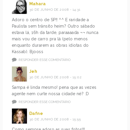
Mahara
30 DE JUNHO DE 2008 - 14:31
Adoro o centro de SP!! ^^ E raridade a
Paulista sem trânsito heim? Outro sábado
estava lá, 16h da tarde, paraaaada ¬¬ nunca
mais vou de carro pra lá (pelo menos
enquanto durarem as obras idiotas do
Kassab). Bjooss
RESPONDER ESSE COMENTÁRIO
Jeh
30 DE JUNHO DE 2008 - 15:02
Sampa é linda mesmo! pena que as vezes
agente nem curte nossa cidade né? :D
RESPONDER ESSE COMENTÁRIO
Dafne
30 DE JUNHO DE 2008 - 15:55
Como sempre adoro as suas fotos!!!