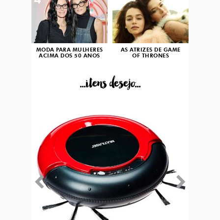
4
5
MODA PARA MULHERES
AS ATRIZES DE GAME
ACIMA DOS 50 ANOS
OF THRONES
...itens desejo...