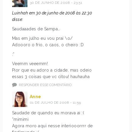
30 DE JUNHO DE 2008 - 23:51
Luinhah em 30 de junho de 2008 às 22:30
disse:
Saudaaades de Sampa…
Mas em julho eu vou praí \o/
Adoooro o frio, o caos, o cheiro :D
:*
Veemm veeemm!
Pior que eu adoro a cidade, mas odeio
essas 3 coisas que vc citou! hauhauha
RESPONDER ESSE COMENTÁRIO
Anne
01 DE JULHO DE 2008 - 11:59
Saudade de quando eu morava ai :(
*mimimi
Agora moro aqui nesse interiooorrrr de