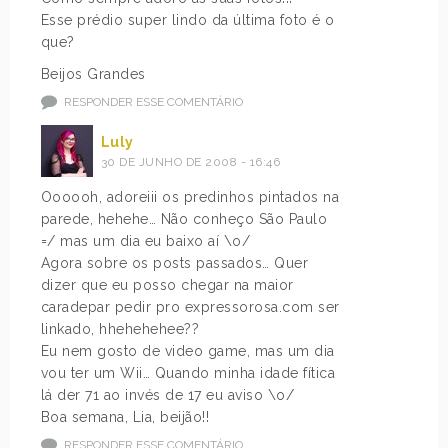
Esse prédio super lindo da última foto é o
que?
Beijos Grandes
RESPONDER ESSE COMENTÁRIO
Luly
30 DE JUNHO DE 2008 - 16:46
Oooooh, adoreiii os predinhos pintados na
parede, hehehe… Não conheço São Paulo
=/ mas um dia eu baixo aí \o/
Agora sobre os posts passados… Quer
dizer que eu posso chegar na maior
caradepar pedir pro expressorosa.com ser
linkado, hhehehehee??
Eu nem gosto de video game, mas um dia
vou ter um Wii… Quando minha idade fítica
lá der 71 ao invés de 17 eu aviso \o/
Boa semana, Lia, beijão!!
RESPONDER ESSE COMENTÁRIO