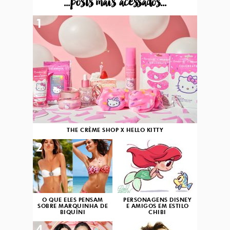
...posts mais acessados...
1
THE CRÈME SHOP X HELLO KITTY
2
3
O QUE ELES PENSAM
PERSONAGENS DISNEY
SOBRE MARQUINHA DE
E AMIGOS EM ESTILO
BIQUÍNI
CHIBI