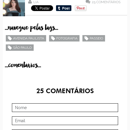
LIA
25
COMENTÁRIOS
...navegue pelas tags...
AVENIDA PAULISTA
FOTOGRAFIA
PASSEIO
SÃO PAULO
...comentarios...
25
COMENTÁRIOS