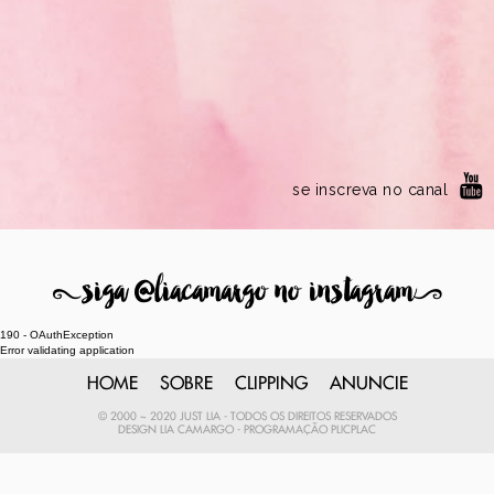
se inscreva no canal
8
siga @liacamargo no instagram
9
190 - OAuthException
Error validating application
HOME
SOBRE
CLIPPING
ANUNCIE
© 2000 ~ 2020 JUST LIA - TODOS OS DIREITOS RESERVADOS
DESIGN
LIA CAMARGO
- PROGRAMAÇÃO
PLICPLAC