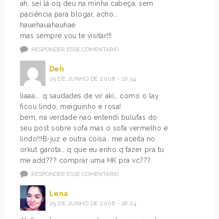
ah, sei lá oq deu na minha cabeça, sem
paciência para blogar, acho…
hauehauahauhae
mas sempre vou te visitar!!!
RESPONDER ESSE COMENTÁRIO
Deh
25 DE JUNHO DE 2008 - 16:34
liaaa…. q saudades de vir aki… como o lay
ficou lindo, meiguinho e rosa!
bem, na verdade nao entendi bulufas do
seu post sobre sofa mas o sofa vermelho é
lindo!!!B-juz e outra coisa.. me aceita no
orkut garota… q que eu enho q fazer pra tu
me add??? comprar uma HK pra vc???
RESPONDER ESSE COMENTÁRIO
Lena
25 DE JUNHO DE 2008 - 18:24