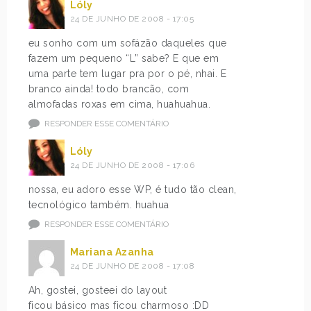
Lóly
24 DE JUNHO DE 2008 - 17:05
eu sonho com um sofázão daqueles que
fazem um pequeno “L” sabe? E que em
uma parte tem lugar pra por o pé, nhai. E
branco ainda! todo brancão, com
almofadas roxas em cima, huahuahua.
RESPONDER ESSE COMENTÁRIO
Lóly
24 DE JUNHO DE 2008 - 17:06
nossa, eu adoro esse WP, é tudo tão clean,
tecnológico também. huahua
RESPONDER ESSE COMENTÁRIO
Mariana Azanha
24 DE JUNHO DE 2008 - 17:08
Ah, gostei, gosteei do layout
ficou básico mas ficou charmoso :DD