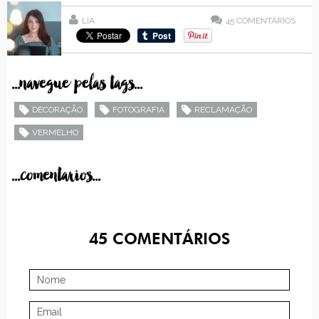
LIA
45
COMENTÁRIOS
...navegue pelas tags...
DECORAÇÃO
FOTOGRAFIA
RECLAMAÇÃO
VERMELHO
...comentarios...
45
COMENTÁRIOS