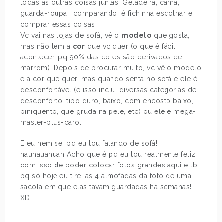
todas as outras coisas juntas. Geladeira, cama,
guarda-roupa… comparando, é fichinha escolhar e
comprar essas coisas.
Vc vai nas lojas de sofá, vê o
modelo
que gosta,
mas não tem a
cor
que vc quer (o que é fácil
acontecer, pq 90% das cores são derivados de
marrom). Depois de procurar muito, vc vê o modelo
e a cor que quer, mas quando senta no sofá e ele é
desconfortável (e isso inclui diversas categorias de
desconforto, tipo duro, baixo, com encosto baixo,
piniquento, que gruda na pele, etc) ou ele é mega-
master-plus-caro.
E eu nem sei pq eu tou falando de sofá!
hauhauahuah Acho que é pq eu tou realmente feliz
com isso de poder colocar fotos grandes aqui e tb
pq só hoje eu tirei as 4 almofadas da foto de uma
sacola em que elas tavam guardadas há semanas!
XD