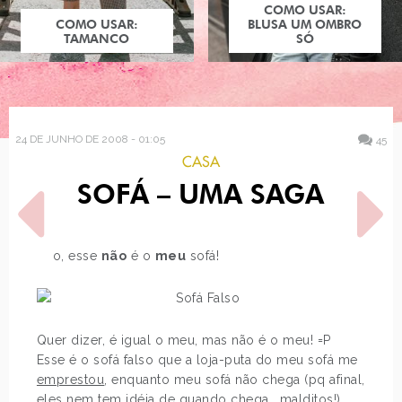
COMO USAR:
COMO USAR:
BLUSA UM OMBRO
TAMANCO
SÓ
24 DE JUNHO DE 2008 - 01:05
45
CASA
SOFÁ – UMA SAGA
Não, esse
não
é o
meu
sofá!
POST ANTERIOR
PRÓXIMO POST
QUEEEEEEÊ QUE
COLEÇÃO PRIMAVERA
ACONTECEU?!
VERÃO 2009 MELISSA
Quer dizer, é igual o meu, mas não é o meu! =P
Esse é o sofá falso que a loja-puta do meu sofá me
emprestou
, enquanto meu sofá não chega (pq afinal,
eles nem tem idéia de quando chega… malditos!).