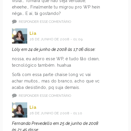
visita… Tomara que não seja verdade,
eheehe… Finalmente tu migrou pro WP hein
nêga… E aí, tá gostando?
RESPONDER ESSE COMENTÁRIO
Lia
26 DE JUNHO DE 2008 - 01:09
Lóly em 24 de junho de 2008 às 17:06 disse:
nossa, eu adoro esse WP, é tudo tão clean,
tecnológico também. huahua
Sofá com essa parte chaise long vc vai
achar muitos… mas do branco, acho que vc
acaba desistindo, pq suja demais.
RESPONDER ESSE COMENTÁRIO
Lia
26 DE JUNHO DE 2008 - 01:10
Fernanda Prevedello em 25 de junho de 2008
às 21:45 disse: