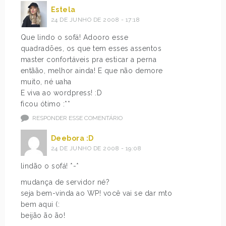
Estela
24 DE JUNHO DE 2008 - 17:18
Que lindo o sofá! Adooro esse
quadradões, os que tem esses assentos
master confortáveis pra esticar a perna
entãão, melhor ainda! E que não demore
muito, né uaha
E viva ao wordpress! :D
ficou ótimo :**
RESPONDER ESSE COMENTÁRIO
Deebora :D
24 DE JUNHO DE 2008 - 19:08
lindão o sofá! *-*
mudança de servidor né?
seja bem-vinda ao WP! você vai se dar mto
bem aqui (:
beijão ão ão!