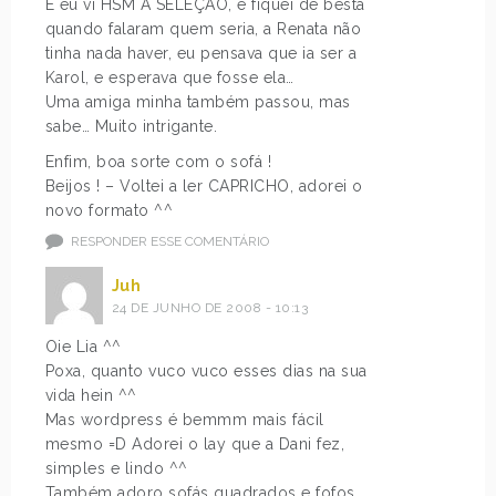
E eu vi HSM A SELEÇÃO, e fiquei de besta
quando falaram quem seria, a Renata não
tinha nada haver, eu pensava que ia ser a
Karol, e esperava que fosse ela…
Uma amiga minha também passou, mas
sabe… Muito intrigante.
Enfim, boa sorte com o sofá !
Beijos ! – Voltei a ler CAPRICHO, adorei o
novo formato ^^
RESPONDER ESSE COMENTÁRIO
Juh
24 DE JUNHO DE 2008 - 10:13
Oie Lia ^^
Poxa, quanto vuco vuco esses dias na sua
vida hein ^^
Mas wordpress é bemmm mais fácil
mesmo =D Adorei o lay que a Dani fez,
simples e lindo ^^
Também adoro sofás quadrados e fofos