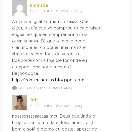
amanda
24 DE JUNHO DE 2008 - 12:19
Ahhhhh é igual ao meu sofááááá! Quer
dizer, o sofá que vc comprou (o da chaise)
é igual ao que eu comprei pra minha
casinha nova. Só que o meu é bege
clarinho e eu coloquei uma manta e
almofadas com tons de verde. =)
Boa sorte com a loja (se for onde eu
comprei… boa sorte mesmo.)!!!
Beijoooooca.
http://conversadelas.blogspot.com
RESPONDER ESSE COMENTÁRIO
Jeh
24 DE JUNHO DE 2008 - 13:09
nossssssssaaaaaa meu Deus que lindo o
blog! a Dani é mto talentosa, amei Lia! ;)
bom o sofá é otemo eu gostei, apesar de