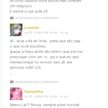
Ah ficou luxuoso esse layout mais simples.
Um beijoooo.
E adorei a loja-puta xD
RESPONDER ESSE COMENTÁRIO
Luinhah
25 DE JUNHO DE 2008 - 20:35
Aii.. esse sofá eh lindo.. pena que não seja
o que você escolheu.
graças a Deus ainda não tenho casa pra me
preocupar com um, rs… pq o que eu vejo
mamae limpar os nossos (sao 18, ela
adooora sofá!! oO)
:*
RESPONDER ESSE COMENTÁRIO
Samantha
25 DE JUNHO DE 2008 - 21:25
Séério Lia?? Nossa, sempre achei horrível