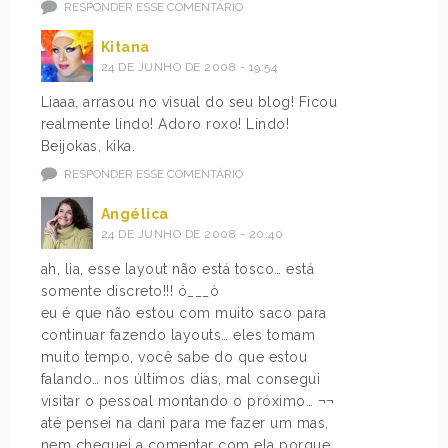
RESPONDER ESSE COMENTÁRIO
Kitana
24 DE JUNHO DE 2008 - 19:54
Liaaa, arrasou no visual do seu blog! Ficou
realmente lindo! Adoro roxo! Lindo!
Beijokas, kika.
RESPONDER ESSE COMENTÁRIO
Angélica
24 DE JUNHO DE 2008 - 20:40
ah, lia, esse layout não está tosco… está
somente discreto!!! ó___ò
eu é que não estou com muito saco para
continuar fazendo layouts… eles tomam
muito tempo, você sabe do que estou
falando… nos últimos dias, mal consegui
visitar o pessoal montando o próximo… ¬¬
até pensei na dani para me fazer um mas,
nem cheguei a comentar com ela porque,