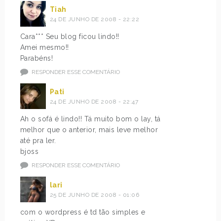
Tiah
24 DE JUNHO DE 2008 - 22:22
Cara*** Seu blog ficou lindo!!
Amei mesmo!!
Parabéns!
RESPONDER ESSE COMENTÁRIO
Pati
24 DE JUNHO DE 2008 - 22:47
Ah o sofá é lindo!! Tá muito bom o lay, tá
melhor que o anterior, mais leve melhor
até pra ler.
bjoss
RESPONDER ESSE COMENTÁRIO
lari
25 DE JUNHO DE 2008 - 01:06
com o wordpress é td tão simples e