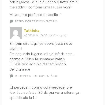
orkut garota… q que eu enho q fazer pra tu
me add??? comprar uma HK pra vc???
Me add no perfil 1 q eu aceito :*
RESPONDER ESSE COMENTÁRIO
Tathinha
26 DE JUNHO DE 2008 - 03:03
Em primeiro lugar,parabéns pelo novo
layout!!!
Em segundo lugar,que loja safada hein…
chama o Celso Russomano hahah
Eu já ia terd ado piti faz tempoooo.
Beijo grande
RESPONDER ESSE COMENTÁRIO
[…] percebam com o sofá verdadeiro é
identico ao falso! Só dá pra ver a diferença
quando ele tá […]