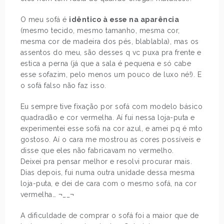
O meu sofá é
idêntico à esse na aparência
(mesmo tecido, mesmo tamanho, mesma cor,
mesma cor de madeira dos pés, blablabla), mas os
assentos do meu, são desses q vc puxa pra frente e
estica a perna (já que a sala é pequena e só cabe
esse sofazim, pelo menos um pouco de luxo né!). E
o sofá falso não faz isso.
Eu sempre tive fixação por sofá com modelo básico
quadradão e cor vermelha. Aí fui nessa loja-puta e
experimentei esse sofá na cor azul, e amei pq é mto
gostoso. Aí o cara me mostrou as cores possíveis e
disse que eles não fabricavam no vermelho.
Deixei pra pensar melhor e resolvi procurar mais.
Dias depois, fui numa outra unidade dessa mesma
loja-puta, e dei de cara com o mesmo sofá, na cor
vermelha… ¬__¬
A dificuldade de comprar o sofá foi a maior que de