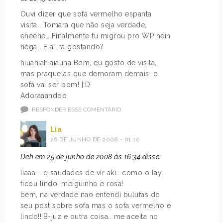
Ouvi dizer que sofá vermelho espanta
visita… Tomara que não seja verdade,
eheehe… Finalmente tu migrou pro WP hein
nêga… E aí, tá gostando?
hiuahiahiaiauha Bom, eu gosto de visita,
mas praquelas que demoram demais, o
sofá vai ser bom! ]:D
Adoraaandoo
RESPONDER ESSE COMENTÁRIO
Lia
26 DE JUNHO DE 2008 - 01:10
Deh em 25 de junho de 2008 às 16:34 disse:
liaaa…. q saudades de vir aki… como o lay
ficou lindo, meiguinho e rosa!
bem, na verdade nao entendi bulufas do
seu post sobre sofa mas o sofa vermelho é
lindo!!!B-juz e outra coisa.. me aceita no