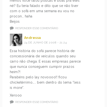
menos você falou poucas e boas pra eles
né? Eu teria falado e dito que se não tiver
com o sofá em uma semana eu vou no
procon… haha
Beijos
RESPONDER ESSE COMENTÁRIO
Andressa
24 DE JUNHO DE 2008 - 21:24
Essa história do sofá parece história de
concessionária de veículos quando seu
carro não chega. E essas empresas parece
que nunca conseguem cumprir prazos
heim?!
Parabéns pelo lay novoooo!! ficou
chicketérrimo….. bem dentro do lema “less
is more”.
Xerooo
RESPONDER ESSE COMENTÁRIO