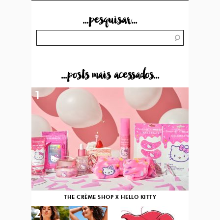
...pesquisar...
...posts mais acessados...
1
THE CRÈME SHOP X HELLO KITTY
2
3