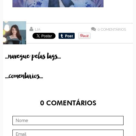
LIA
0
COMENTÁRIOS
...navegue pelas tags...
...comentarios...
0
COMENTÁRIOS