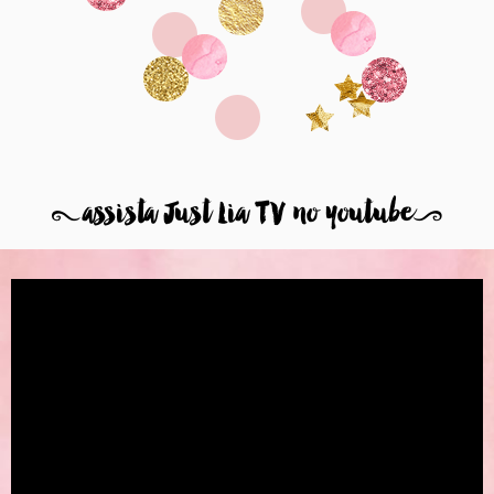
8
assista Just Lia TV no youtube
9