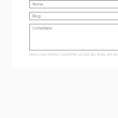
PARA USAR AVATAR, CADASTRE-SE COM SEU EMAIL EM
GR