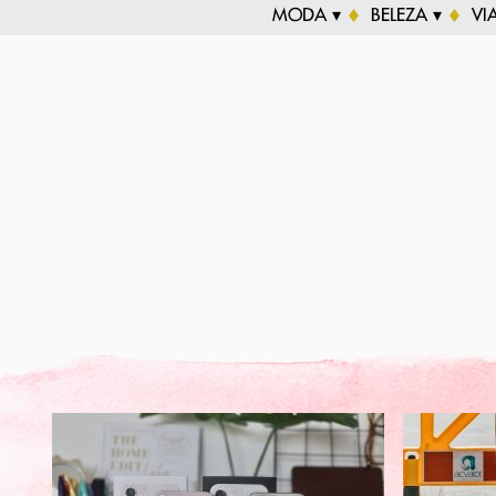
MODA ▾
BELEZA ▾
VI