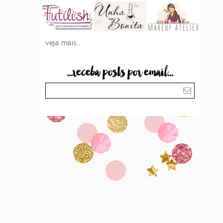
veja mais...
...receba posts por email...