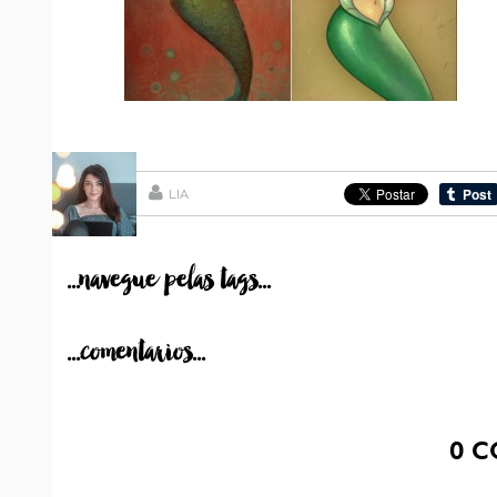
LIA
...navegue pelas tags...
...comentarios...
0
C