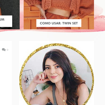
 UM
COMO USAR: TWIN SET
0