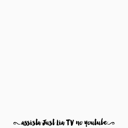
8
assista Just Lia TV no youtube
9