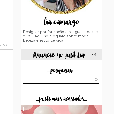
lia camargo
Designer por formação e blogueira desde
2000. Aqui no blog falo sobre moda,
beleza e estilo de vida!
RIOS
Anuncie no just Lia
...pesquisar...
...posts mais acessados...
1