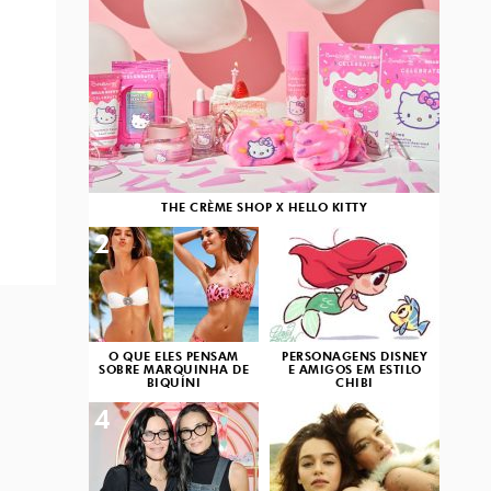
THE CRÈME SHOP X HELLO KITTY
2
3
O QUE ELES PENSAM
PERSONAGENS DISNEY
SOBRE MARQUINHA DE
E AMIGOS EM ESTILO
BIQUÍNI
CHIBI
4
5