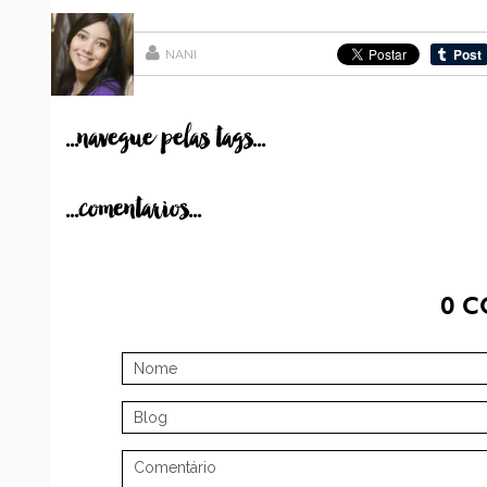
NANI
...navegue pelas tags...
...comentarios...
0
C