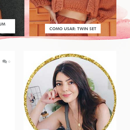
 UM
COMO USAR: TWIN SET
0