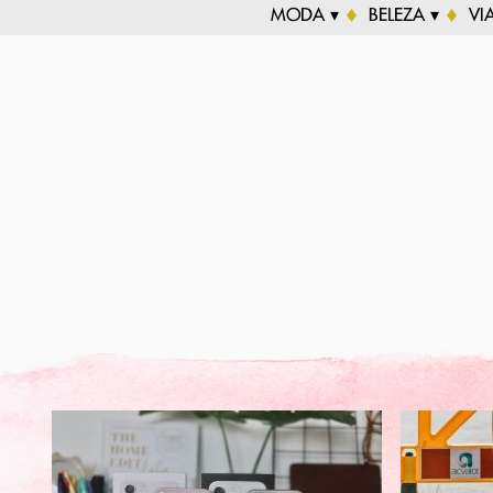
MODA ▾
BELEZA ▾
VI