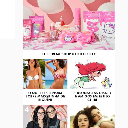
THE CRÈME SHOP X HELLO KITTY
2
3
O QUE ELES PENSAM
PERSONAGENS DISNEY
SOBRE MARQUINHA DE
E AMIGOS EM ESTILO
BIQUÍNI
CHIBI
4
5