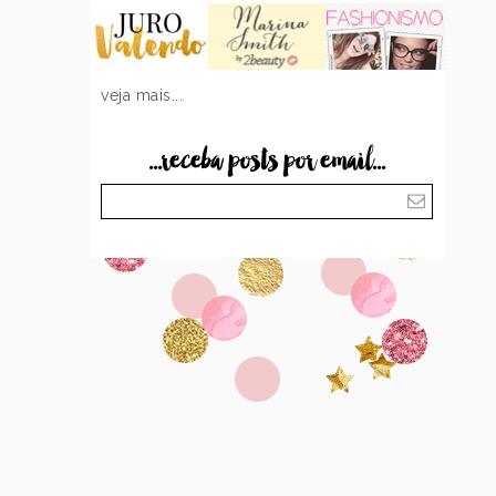
veja mais...
...receba posts por email...