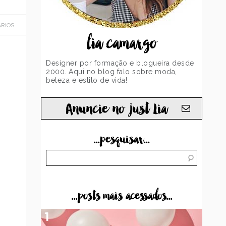
RIOS
lia camargo
Designer por formação e blogueira desde
2000. Aqui no blog falo sobre moda,
beleza e estilo de vida!
Anuncie no just Lia
...pesquisar...
...posts mais acessados...
1