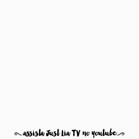
8
assista Just Lia TV no youtube
9