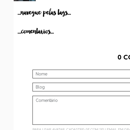
...navegue pelas tags...
...comentarios...
0
C
PARA USAR AVATAR, CADASTRE-SE COM SEU EMAIL EM
GR