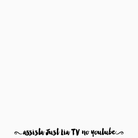
8
assista Just Lia TV no youtube
9