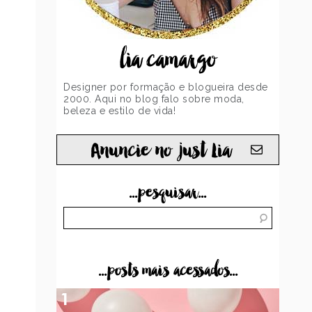
lia camargo
Designer por formação e blogueira desde
2000. Aqui no blog falo sobre moda,
beleza e estilo de vida!
Anuncie no just Lia
...pesquisar...
...posts mais acessados...
1