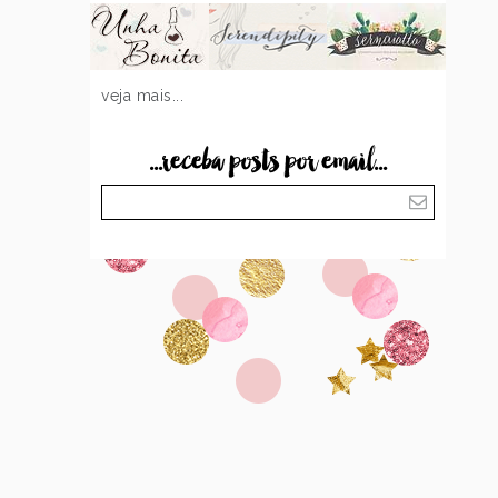
veja mais...
...receba posts por email...