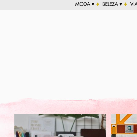
MODA ▾
BELEZA ▾
VI