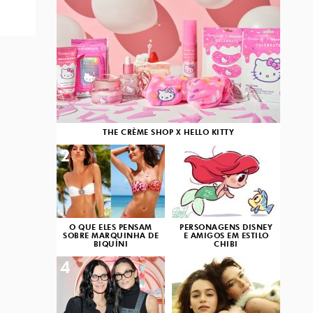
THE CRÈME SHOP X HELLO KITTY
2
3
O QUE ELES PENSAM
PERSONAGENS DISNEY
SOBRE MARQUINHA DE
E AMIGOS EM ESTILO
BIQUÍNI
CHIBI
4
5