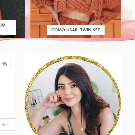
 UM
COMO USAR: TWIN SET
0
RIOS