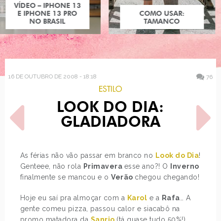
COMO USAR:
TAMANCO
16 DE OUTUBRO DE 2008 - 18:18
76
ESTILO
LOOK DO DIA:
GLADIADORA
As férias não vão passar em branco no
Look do Dia
!
Genteee, não rola
Primavera
esse ano?! O
Inverno
POST ANTERIOR
PRÓXIMO POST
finalmente se mancou e o
Verão
chegou chegando!
KITTY NA CAMA
CAMPANHA DE EDUCAÇÃO
NO TRÂNSITO
Hoje eu saí pra almoçar com a
Karol
e a
Rafa
… A
gente comeu pizza, passou calor e siacabô na
promo matadora da
Sanrio
(tá quase tudo 50%!)