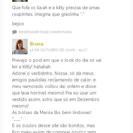
Que fofa vc lia,ah e a kitty precisa de umas
roupinhas, imagina que gracinha *.*
bejoo
RESPONDER ESSE COMENTÁRIO
Bruna
16 DE OUTUBRO DE 2008 - 19:17
Prevejo o post em que o look do dia só vai
ter a Kitty! hahahah
Adorei o vestidinho. Nossa, só dá meus
amigos paulistas reclamando de calor, e
meu namorado voltou daí ontem e disse
que tava horrível mesmo! Pra eu usar um
vestido assim, acho que só em Dezembro
mesmo!
As bolsas da Marisa tão bem lindonas!
*___*
E os óculos desse site são bonitos, mas
fico meio assim de comprar óculos sem