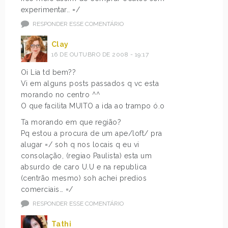
experimentar.. =/
RESPONDER ESSE COMENTÁRIO
Clay
16 DE OUTUBRO DE 2008 - 19:17
Oi Lia td bem??
Vi em alguns posts passados q vc esta
morando no centro ^^
O que facilita MUITO a ida ao trampo ó.o
Ta morando em que região?
Pq estou a procura de um ape/loft/ pra
alugar =/ soh q nos locais q eu vi
consolação, (regiao Paulista) esta um
absurdo de caro U.U e na republica
(centrão mesmo) soh achei predios
comerciais… =/
RESPONDER ESSE COMENTÁRIO
Tathi