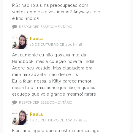
P.S.: Nao rola uma preocupacao com
ventos com esse vestidinho? Anyways, ele
é lindinho d+!
RESPONDER ESSE COMENTÁRIO
Paula
16 DE OUTUBRO DE 2008 - 18:33
Antigamente eu não gostava mto da
Handbook, mas a coleção nova tá linda!
Adorei seu vestido! Mas gladiadora pra
mim não adianta… não desce… rs
Eu ia falar: nossa, a Kitty parece menor
nessa foto… mas acho que não, é que eu
esqueço que vc é grande mesmo! rsrsrs
RESPONDER ESSE COMENTÁRIO
Paula
16 DE OUTUBRO DE 2008 - 18:34
E ai saco, agora que eu estou num castigo