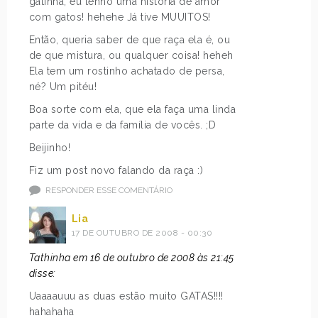
gatinha, eu tenho uma história de amor
com gatos! hehehe Já tive MUUITOS!
Então, queria saber de que raça ela é, ou
de que mistura, ou qualquer coisa! heheh
Ela tem um rostinho achatado de persa,
né? Um pitéu!
Boa sorte com ela, que ela faça uma linda
parte da vida e da família de vocês. ;D
Beijinho!
Fiz um post novo falando da raça :)
RESPONDER ESSE COMENTÁRIO
Lia
17 DE OUTUBRO DE 2008 - 00:30
Tathinha em 16 de outubro de 2008 às 21:45
disse:
Uaaaauuu as duas estão muito GATAS!!!!
hahahaha