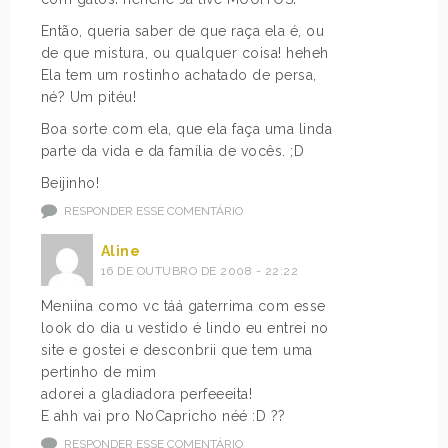
Então, queria saber de que raça ela é, ou
de que mistura, ou qualquer coisa! heheh
Ela tem um rostinho achatado de persa,
né? Um pitéu!
Boa sorte com ela, que ela faça uma linda
parte da vida e da família de vocês. ;D
Beijinho!
RESPONDER ESSE COMENTÁRIO
Aline
16 DE OUTUBRO DE 2008 - 22:22
Meniina como vc táá gaterrima com esse
look do dia u vestido é lindo eu entrei no
site e gostei e desconbrii que tem uma
pertinho de mim
adorei a gladiadora perfeeeita!
E ahh vai pro NoCapricho néé :D ??
RESPONDER ESSE COMENTÁRIO