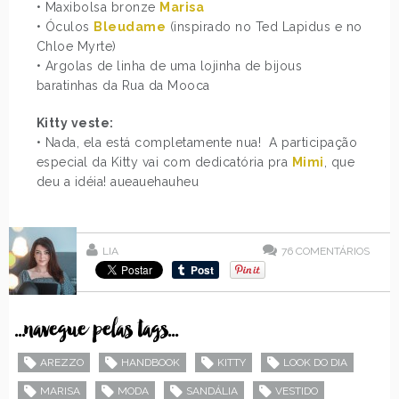
• Maxibolsa bronze
Marisa
• Óculos
Bleudame
(inspirado no Ted Lapidus e no
Chloe Myrte
)
• Argolas de linha de uma lojinha de bijous
baratinhas da Rua da Mooca
Kitty veste:
• Nada, ela está completamente nua!
A participação
especial da Kitty vai com dedicatória pra
Mimi
, que
deu a idéia! aueauehauheu
LIA
76
COMENTÁRIOS
...navegue pelas tags...
AREZZO
HANDBOOK
KITTY
LOOK DO DIA
MARISA
MODA
SANDÁLIA
VESTIDO