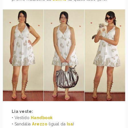
Lia veste:
• Vestido
Handbook
• Sandália
Arezzo
(igual da
Isa
)