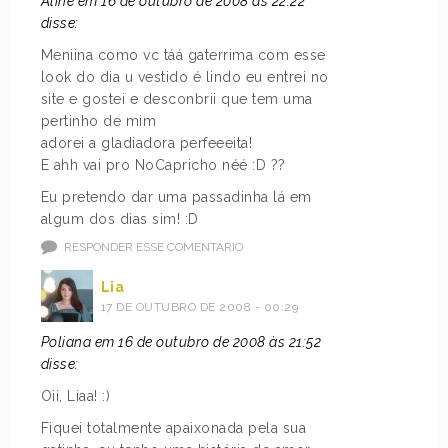
Aline em 16 de outubro de 2008 às 22:22
disse:
Meniina como vc táá gaterrima com esse
look do dia u vestido é lindo eu entrei no
site e gostei e desconbrii que tem uma
pertinho de mim
adorei a gladiadora perfeeeita!
E ahh vai pro NoCapricho néé :D ??
Eu pretendo dar uma passadinha lá em
algum dos dias sim! :D
RESPONDER ESSE COMENTÁRIO
Lia
17 DE OUTUBRO DE 2008 - 00:29
Poliana em 16 de outubro de 2008 às 21:52
disse:
Oii, Liaa! :)
Fiquei totalmente apaixonada pela sua