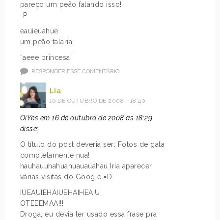
pareço um peão falando isso!
=P
eauieuahue
um peão falaria
“aeee princesa”
RESPONDER ESSE COMENTÁRIO
Lia
16 DE OUTUBRO DE 2008 - 18:40
OiYes em 16 de outubro de 2008 às 18:29
disse:
O título do post deveria ser: Fotos de gata
completamente nua!
hauhauuhahuahuauauahau Iria aparecer
várias visitas do Google =D
IUEAUIEHAIUEHAIHEAIU
OTEEEMAA!!!
Droga, eu devia ter usado essa frase pra