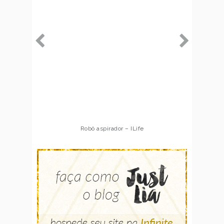
Robô aspirador – ILife