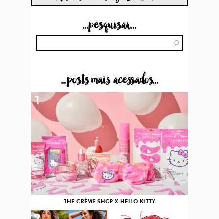
...pesquisar...
...posts mais acessados...
1
THE CRÈME SHOP X HELLO KITTY