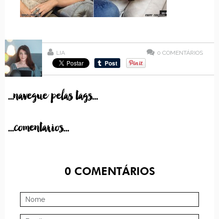
LIA
0
COMENTÁRIOS
...navegue pelas tags...
...comentarios...
0
COMENTÁRIOS