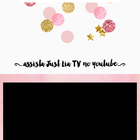
8
assista Just Lia TV no youtube
9