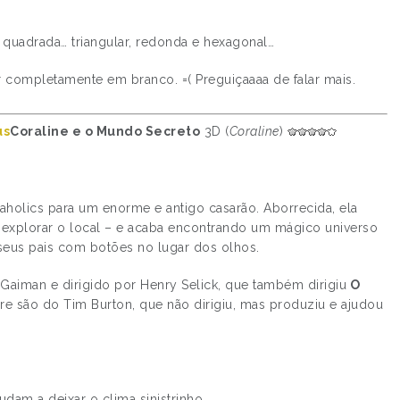
ar quadrada… triangular, redonda e hexagonal…
 completamente em branco. =( Preguiçaaaa de falar mais.
Coraline e o Mundo Secreto
3D (
Coraline
)
holics para um enorme e antigo casarão. Aborrecida, ela
 explorar o local – e acaba encontrando um mágico universo
seus pais com botões no lugar dos olhos.
Gaiman e dirigido por Henry Selick, que também dirigiu
O
re são do Tim Burton, que não dirigiu, mas produziu e ajudou
dam a deixar o clima sinistrinho.