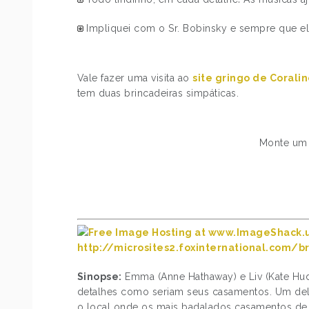
Impliquei com o Sr. Bobinsky e sempre que el
Vale fazer uma visita ao
site gringo de Corali
tem duas brincadeiras simpáticas.
Monte um 
http://microsites2.foxinternational.com/
Sinopse:
Emma (Anne Hathaway) e Liv (Kate Hu
detalhes como seriam seus casamentos. Um dele
o local onde os mais badalados casamentos de 