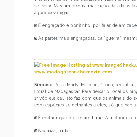
se casar. Mas um erro na marcação das datas fa
agora ex-amigas.
É engraçado e bonitinho, por falar de amizade
As partes mais engraçadas, da “guerra” mesmo,
www.madagascar-themovie.com
Sinopse:
Alex, Marty, Melman, Gloria, rei Julie
litoral de Madagascar. Para deixar o local os 
1º vôo ele cai. Isto faz com que os animais do 
com espécies semelhantes a eles, só que habit
É melhor que o primeiro filme! A melhor cena 
Nadaaaa, nada!