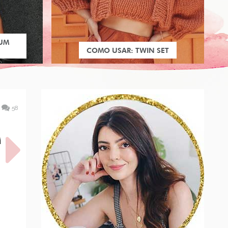
 UM
COMO USAR: TWIN SET
58
M