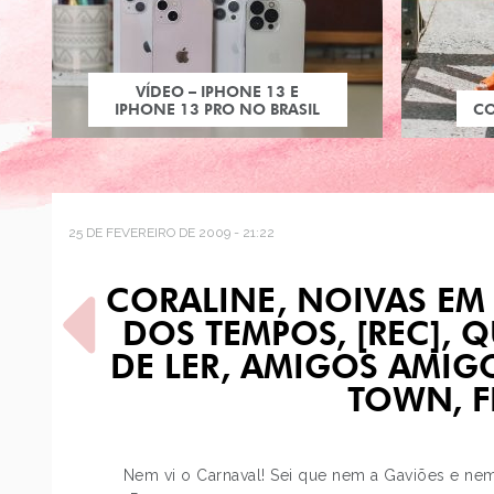
VÍDEO – IPHONE 13 E
IPHONE 13 PRO NO BRASIL
C
25 DE FEVEREIRO DE 2009 - 21:22
CORALINE, NOIVAS EM
DOS TEMPOS, [REC], 
DE LER, AMIGOS AMIG
TOWN, F
POST ANTERIOR
DESENHO ANTIGO
Nem vi o Carnaval! Sei que nem a Gaviões e nem