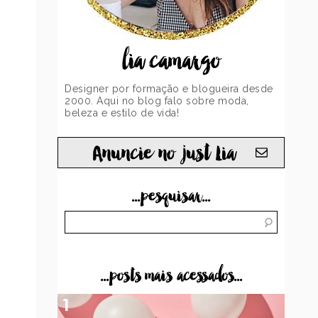
lia camargo
Designer por formação e blogueira desde
2000. Aqui no blog falo sobre moda,
beleza e estilo de vida!
Anuncie no just Lia
...pesquisar...
...posts mais acessados...
1