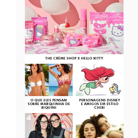
THE CRÈME SHOP X HELLO KITTY
2
3
O QUE ELES PENSAM
PERSONAGENS DISNEY
SOBRE MARQUINHA DE
E AMIGOS EM ESTILO
BIQUÍNI
CHIBI
4
5