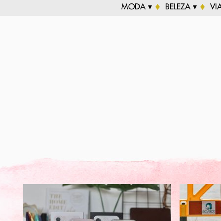
MODA ▾
BELEZA ▾
VI