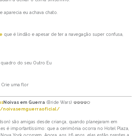
e aparecia eu achava chato.
ne
que é lindão e apesar de ter a navegação super confusa,
quadro do seu Outro Eu
Crie uma flor
Noivas em Guerra
(Bride Wars)
br/noivasemguerraoficial/
dson) são amigas desde criança, quando planejaram em
s é importantíssimo: que a cerimônia ocorra no Hotel Plaza,
Nova York ocorrem. Agora, aos 26 anos, elas estão prestes a