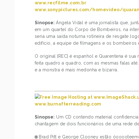
www.recfilme.com.br
www.sonypictures.com/homevideo/quaran
Sinopse:
Ángela Vidal é uma jornalista que, j
em um quartel do Corpo de Bombeiros, na inte
seria uma saída noturna rotineira de resgate 
edifício, a equipe de filmagens e os bombeiros
O original [REC] é espanhol e Quarentena é sua 
feita quadro a quadro, com as mesmas falas até
e a monstra é mais medonha e bizarra.
www.burnafterreading.com
Sinopse:
Um CD contendo material confidencial 
chantagem de dois funcionários de uma rede d
Brad Pitt e George Clooney estão óooooteem