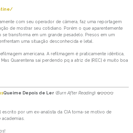
tine/
untamente com seu operador de câmera, faz uma reportagem
nção de mostrar seu cotidiano. Porém o que aparentemente
logo se transforma em um grande pesadelo. Presos em um
 enfrentam uma situação desconhecida e letal.
refilmagem americana. A refilmagem é praticamente idêntica,
. Mas Quarentena sai perdendo pq a atriz de [REC] é muito boa
Queime Depois de Ler
(
Burn After Reading
)
escrito por um ex-analista da CIA torna-se motivo de
e academias.
os!