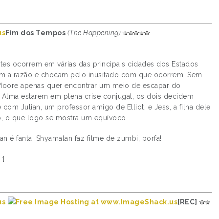
Fim dos Tempos
(The Happening)
es ocorrem em várias das principais cidades dos Estados
iam a razão e chocam pelo inusitado com que ocorrem. Sem
t Moore apenas quer encontrar um meio de escapar do
 Alma estarem em plena crise conjugal, os dois decidem
 com Julian, um professor amigo de Elliot, e Jess, a filha dele
vo, o que logo se mostra um equívoco.
 é fanta! Shyamalan faz filme de zumbi, porfa!
:]
[REC]