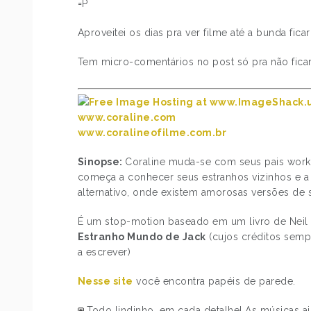
=P
Aproveitei os dias pra ver filme até a bunda fic
Tem micro-comentários no post só pra não ficar
www.coraline.com
www.coralineofilme.com.br
Sinopse:
Coraline muda-se com seus pais worka
começa a conhecer seus estranhos vizinhos e a
alternativo, onde existem amorosas versões de 
É um stop-motion baseado em um livro de Neil 
Estranho Mundo de Jack
(cujos créditos semp
a escrever)
Nesse site
você encontra papéis de parede.
Todo lindinho, em cada detalhe! As músicas aju