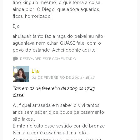
tipo kinguio mesmo, o que torna a coisa
ainda pior! O Diego, que adora aquários,
ficou horrorizado!
Bjo
ahuiauah tanto faz a raça do peixe! eu não
aguentava nem olhar, QUASE falei com o
povo do estande. Achei doente aquilo
RESPONDER ESSE COMENTÁRIO
Lia
02 DE FEVEREIRO DE 2009 - 18:47
Taís em 02 de fevereiro de 2009 às 17:43
disse:
Ai, fiquei arrasada em saber q vivi tantos
anos sem saber q os bolos de casamento
são fakes…
E mto ridículo esse vestido cor de bronze
(sei lá q cor é essa) na última foto…
Acho q na próxima vez vc devia fazer um