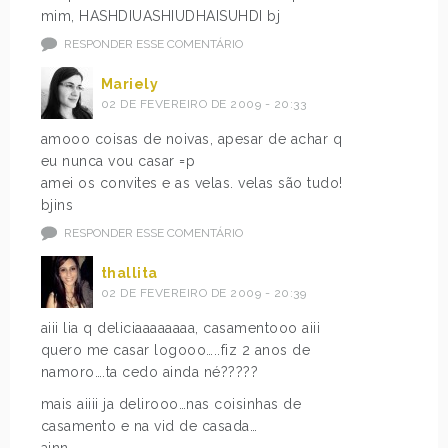
mim, HASHDIUASHIUDHAISUHDI bj
RESPONDER ESSE COMENTÁRIO
Mariely
02 DE FEVEREIRO DE 2009 - 20:33
amooo coisas de noivas, apesar de achar q
eu nunca vou casar =p
amei os convites e as velas. velas são tudo!
bjins
RESPONDER ESSE COMENTÁRIO
thallita
02 DE FEVEREIRO DE 2009 - 20:39
aiii lia q deliciaaaaaaaa, casamentooo aiii
quero me casar logooo…..fiz 2 anos de
namoro….ta cedo ainda né?????
mais aiiii ja delirooo…nas coisinhas de
casamento e na vid de casada…
ainn…