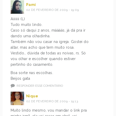
Pami
02 DE FEVEREIRO DE 2009 - 19:09
Aiiiiiii (L)
Tudo muito lindo.
Caso só daqui 2 anos, máááás, já dá pra ir
dando uma olhadinha.
Também não vou casar na igreja. Gostei do
altar, mas acho que tem muito rosa.
Vestido… dúvida de todas as noivas, rs. Só
vou olhar e escolher quando estiver
pertinho do casamento.
Boa sorte nas escolhas.
Beijos gata
RESPONDER ESSE COMENTÁRIO
Nique
02 DE FEVEREIRO DE 2009 - 19:13
Muito lindo mesmo, vou mandar o link pra
minha irmã, ela vai casar em abril, vai