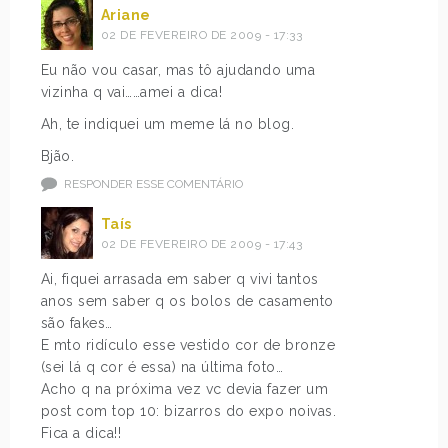
Ariane
02 DE FEVEREIRO DE 2009 - 17:33
Eu não vou casar, mas tô ajudando uma
vizinha q vai……amei a dica!
Ah, te indiquei um meme lá no blog.
Bjão.
RESPONDER ESSE COMENTÁRIO
Taís
02 DE FEVEREIRO DE 2009 - 17:43
Ai, fiquei arrasada em saber q vivi tantos
anos sem saber q os bolos de casamento
são fakes…
E mto ridículo esse vestido cor de bronze
(sei lá q cor é essa) na última foto…
Acho q na próxima vez vc devia fazer um
post com top 10: bizarros do expo noivas.
Fica a dica!!