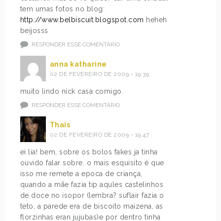
tem umas fotos no blog:
http://www.belbiscuit.blogspot.com
heheh
beijosss
RESPONDER ESSE COMENTÁRIO
anna katharine
02 DE FEVEREIRO DE 2009 - 19:39
muito lindo nick casa comigo.
RESPONDER ESSE COMENTÁRIO
Thais
02 DE FEVEREIRO DE 2009 - 19:47
ei lia! bem, sobre os bolos fakes ja tinha
ouvido falar sobre. o mais esquisito é que
isso me remete a epoca de criança,
quando a mãe fazia tip aqules castelinhos
de doce no isopor (lembra? suflair fazia o
teto, a parede era de biscoito maizena, as
florzinhas eran jujubas)e por dentro tinha