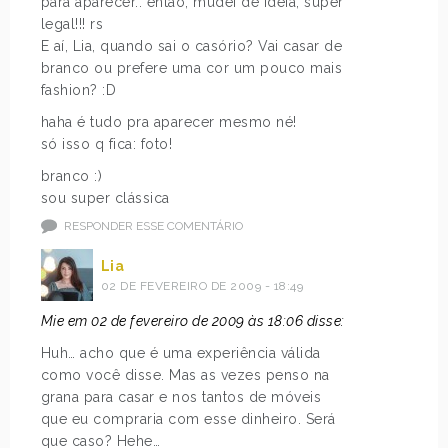
para aparecer.. entao, mudei de idéia, super
legal!!! rs
E aí, Lia, quando sai o casório? Vai casar de
branco ou prefere uma cor um pouco mais
fashion? :D
haha é tudo pra aparecer mesmo né!
só isso q fica: foto!
branco :)
sou super clássica
RESPONDER ESSE COMENTÁRIO
Lia
02 DE FEVEREIRO DE 2009 - 18:49
Mie em 02 de fevereiro de 2009 às 18:06 disse:
Huh… acho que é uma experiência válida
como você disse. Mas as vezes penso na
grana para casar e nos tantos de móveis
que eu compraria com esse dinheiro. Será
que caso? Hehe…