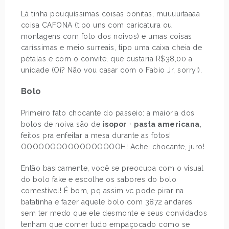
Lá tinha pouquíssimas coisas bonitas, muuuuitaaaa
coisa CAFONA (tipo uns com caricatura ou
montagens com foto dos noivos) e umas coisas
caríssimas e meio surreais, tipo uma caixa cheia de
pétalas e com o convite, que custaria R$38,00 a
unidade (Oi? Não vou casar com o Fabio Jr, sorry!).
Bolo
Primeiro fato chocante do passeio: a maioria dos
bolos de noiva são de
isopor
+
pasta americana
,
feitos pra enfeitar a mesa durante as fotos!
OOOOOOOOOOOOOOOOOH! Achei chocante, juro!
Então basicamente, você se preocupa com o visual
do bolo fake e escolhe os sabores do bolo
comestível! É bom, pq assim vc pode pirar na
batatinha e fazer aquele bolo com 3872 andares
sem ter medo que ele desmonte e seus convidados
tenham que comer tudo empaçocado como se