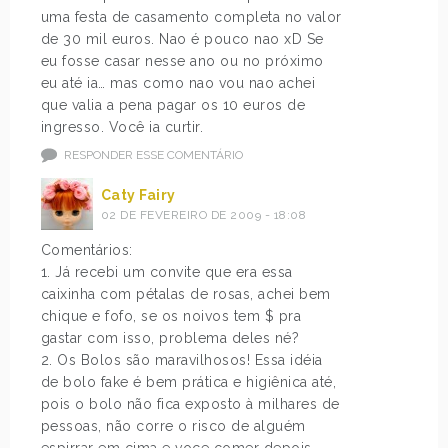
uma festa de casamento completa no valor
de 30 mil euros. Nao é pouco nao xD Se
eu fosse casar nesse ano ou no próximo
eu até ia… mas como nao vou nao achei
que valia a pena pagar os 10 euros de
ingresso. Você ia curtir.
RESPONDER ESSE COMENTÁRIO
Caty Fairy
02 DE FEVEREIRO DE 2009 - 18:08
Comentários:
1. Já recebi um convite que era essa
caixinha com pétalas de rosas, achei bem
chique e fofo, se os noivos tem $ pra
gastar com isso, problema deles né?
2. Os Bolos são maravilhosos! Essa idéia
de bolo fake é bem prática e higiênica até,
pois o bolo não fica exposto à milhares de
pessoas, não corre o risco de alguém
espirrar em cima e voce comer depois