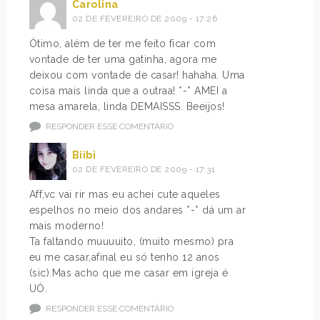
Carolina
02 DE FEVEREIRO DE 2009 - 17:26
Ótimo, além de ter me feito ficar com
vontade de ter uma gatinha, agora me
deixou com vontade de casar! hahaha. Uma
coisa mais linda que a outraa! *-* AMEI a
mesa amarela, linda DEMAISSS. Beeijos!
RESPONDER ESSE COMENTÁRIO
Biibi
02 DE FEVEREIRO DE 2009 - 17:31
Aff,vc vai rir mas eu achei cute aqueles
espelhos no meio dos andares *-* dá um ar
mais moderno!
Ta faltando muuuuito, (muito mesmo) pra
eu me casar,afinal eu só tenho 12 anos
(sic).Mas acho que me casar em igreja é
UÓ.
RESPONDER ESSE COMENTÁRIO