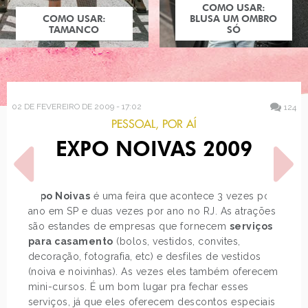
COMO USAR:
COMO USAR:
BLUSA UM OMBRO
TAMANCO
SÓ
02 DE FEVEREIRO DE 2009 - 17:02
124
PESSOAL
,
POR AÍ
EXPO NOIVAS 2009
Expo Noivas
é uma feira que acontece 3 vezes por
ano em SP e duas vezes por ano no RJ. As atrações
são estandes de empresas que fornecem
serviços
POST ANTERIOR
PRÓXIMO POST
para casamento
(bolos, vestidos, convites,
DELÍCIA DE CORAÇÃO
TRAILER NACIONAL DE
decoração, fotografia, etc) e desfiles de vestidos
DELÍRIOS DE CONSUMO DE
BECKY…
(noiva e noivinhas). As vezes eles também oferecem
mini-cursos. É um bom lugar pra fechar esses
serviços, já que eles oferecem descontos especiais