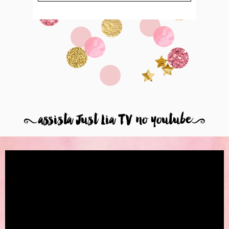
8
assista Just Lia TV no youtube
9