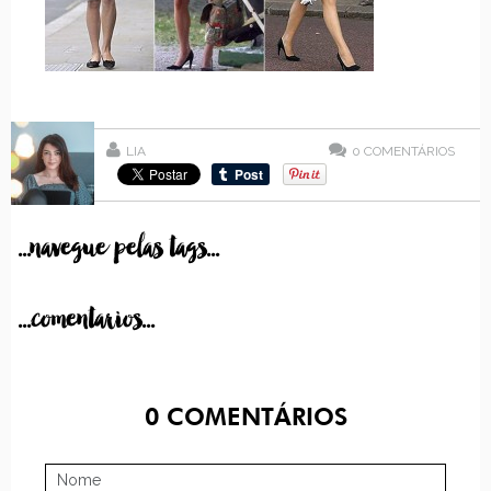
LIA
0
COMENTÁRIOS
...navegue pelas tags...
...comentarios...
0
COMENTÁRIOS