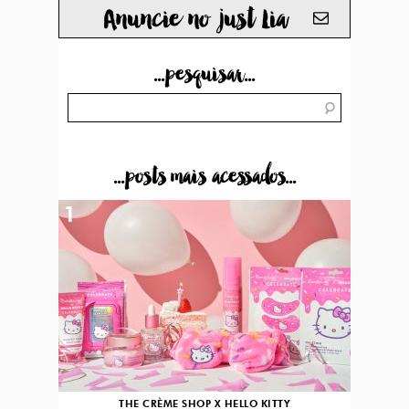
Anuncie no just Lia
...pesquisar...
...posts mais acessados...
1
THE CRÈME SHOP X HELLO KITTY