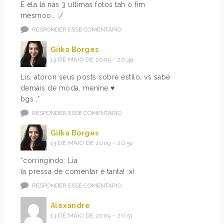
E ela lá nas 3 ultimas fotos tah o fim
mesmoo… :/
RESPONDER ESSE COMENTÁRIO
Giika Borges
13 DE MAIO DE 2009 - 20:49
Lis, atoron seus posts sobre estilo, vs sabe
demais de moda, menine ♥
bgs ;*
RESPONDER ESSE COMENTÁRIO
Giika Borges
13 DE MAIO DE 2009 - 20:51
*corringindo: Lia
(a pressa de comentar é tanta! :x)
RESPONDER ESSE COMENTÁRIO
Alexandre
13 DE MAIO DE 2009 - 20:51