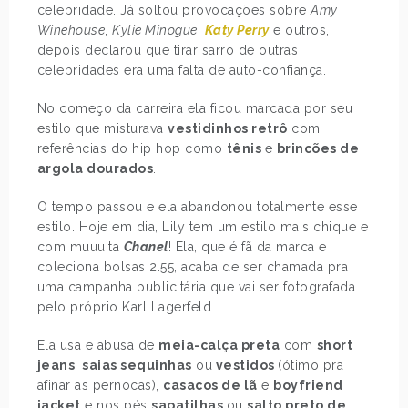
celebridade. Já soltou provocações sobre
Amy
Winehouse
,
Kylie Minogue
,
Katy Perry
e outros,
depois declarou que tirar sarro de outras
celebridades era uma falta de auto-confiança.
No começo da carreira ela ficou marcada por seu
estilo que misturava
vestidinhos retrô
com
referências do hip hop como
tênis
e
brincões de
argola dourados
.
O tempo passou e ela abandonou totalmente esse
estilo. Hoje em dia, Lily tem um estilo mais chique e
com muuuita
Chanel
! Ela, que é fã da marca e
coleciona bolsas 2.55, acaba de ser chamada pra
uma campanha publicitária que vai ser fotografada
pelo próprio Karl Lagerfeld.
Ela usa e abusa de
meia-calça preta
com
short
jeans
,
saias sequinhas
ou
vestidos
(ótimo pra
afinar as pernocas),
casacos de lã
e
boyfriend
jacket
e nos pés
sapatilhas
ou
salto preto de