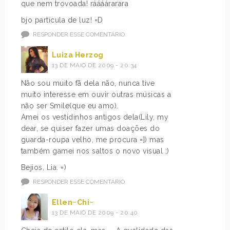
que nem trovoada! ráááárarara
bjo partícula de luz! =D
RESPONDER ESSE COMENTÁRIO
Luiza Herzog
13 DE MAIO DE 2009 - 20:34
Não sou muito fã dela não, nunca tive
muito interesse em ouvir outras músicas a
não ser Smile(que eu amo).
Amei os vestidinhos antigos dela(Lily, my
dear, se quiser fazer umas doações do
guarda-roupa velho, me procura =]) mas
também gamei nos saltos o novo visual ;)
Bejios, Lia. =)
RESPONDER ESSE COMENTÁRIO
Ellen~Chi~
13 DE MAIO DE 2009 - 20:40