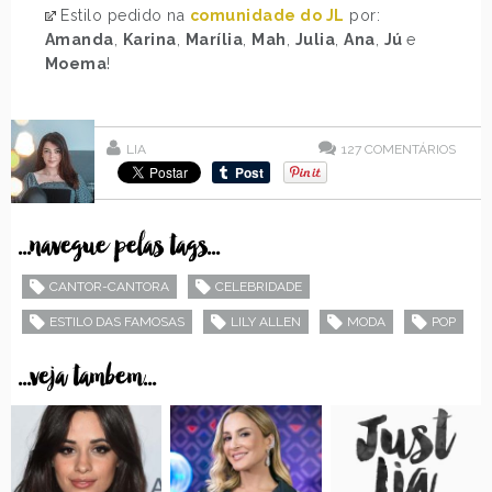
Estilo pedido na
comunidade do JL
por:
Amanda
,
Karina
,
Marília
,
Mah
,
Julia
,
Ana
,
Jú
e
Moema
!
LIA
127
COMENTÁRIOS
...navegue pelas tags...
CANTOR-CANTORA
CELEBRIDADE
ESTILO DAS FAMOSAS
LILY ALLEN
MODA
POP
...veja tambem...