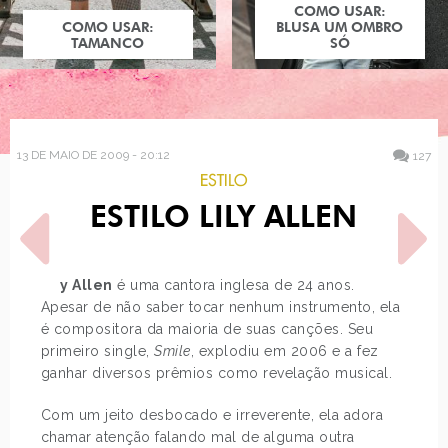
COMO USAR:
COMO USAR:
BLUSA UM OMBRO
TAMANCO
SÓ
13 DE MAIO DE 2009 - 20:12
127
ESTILO
ESTILO LILY ALLEN
Lily Allen
é uma cantora inglesa de 24 anos.
Apesar de não saber tocar nenhum instrumento, ela
é compositora da maioria de suas canções. Seu
POST ANTERIOR
PRÓXIMO POST
primeiro single,
Smile
, explodiu em 2006 e a fez
LOOK DO DIA: JAQUETA
JUST LIA NO VIRGULA
ganhar diversos prêmios como revelação musical.
JEANS
Com um jeito desbocado e irreverente, ela adora
chamar atenção falando mal de alguma outra