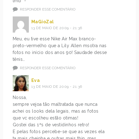
tmb *-*
RESPONDER ESSE COMENTÁRIO
MaGioZal
13 DE MAIO DE 2009 - 21:36
Meu, eu tive esse Nike Air Max branco-
preto-vermelho que a Lily Allen msotra nas
fotos no início dos anos 90! Saudade desse
tênis…
RESPONDER ESSE COMENTÁRIO
Eva
13 DE MAIO DE 2009 - 21:36
Nossa,
sempre vejoa tão maltratada que nunca
achei os looks dela legais, mas as fotos
que vc escolheu estão otimas!
Gostei das 1ªs de vestidinhos retro!
E pelas fotos percebe-se que as vezes ela
ta mais cheinha e outras mais thin, mas