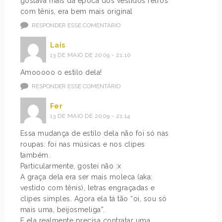
gostava mais da época dos vestidos retrôs
com tênis, era bem mais original
RESPONDER ESSE COMENTÁRIO
Lais
13 DE MAIO DE 2009 - 21:10
Amooooo o estilo dela!
RESPONDER ESSE COMENTÁRIO
Fer
13 DE MAIO DE 2009 - 21:14
Essa mudança de estilo dela não foi só nas
roupas: foi nas músicas e nos clipes
também.
Particularmente, gostei não :x
A graça dela era ser mais moleca (aka:
vestido com tênis), letras engraçadas e
clipes simples. Agora ela tá tão “oi, sou só
mais uma, beijosmeliga”.
E ela realmente precisa contratar uma