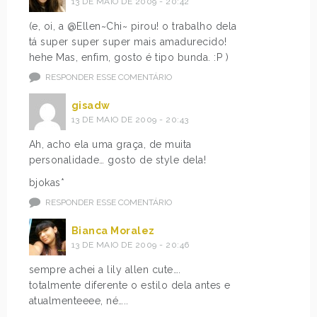
13 DE MAIO DE 2009 - 20:42
(e, oi, a @Ellen~Chi~ pirou! o trabalho dela
tá super super super mais amadurecido!
hehe Mas, enfim, gosto é tipo bunda. :P )
RESPONDER ESSE COMENTÁRIO
gisadw
13 DE MAIO DE 2009 - 20:43
Ah, acho ela uma graça, de muita
personalidade… gosto de style dela!
bjokas*
RESPONDER ESSE COMENTÁRIO
Bianca Moralez
13 DE MAIO DE 2009 - 20:46
sempre achei a lily allen cute….
totalmente diferente o estilo dela antes e
atualmenteeee, né…..