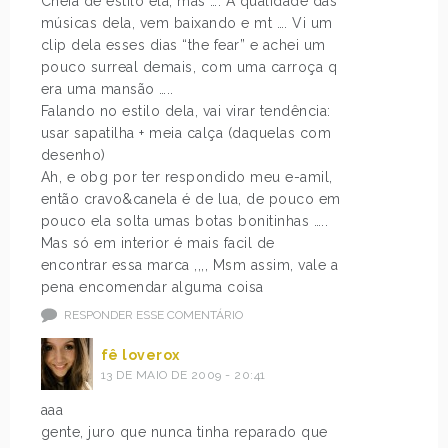
Cheia de estilo ela, mas …. A qualidade das
músicas dela, vem baixando e mt …. Vi um
clip dela esses dias “the fear” e achei um
pouco surreal demais, com uma carroça q
era uma mansão …..
Falando no estilo dela, vai virar tendência:
usar sapatilha + meia calça (daquelas com
desenho)
Ah, e obg por ter respondido meu e-amil,
então cravo&canela é de lua, de pouco em
pouco ela solta umas botas bonitinhas …..
Mas só em interior é mais facil de
encontrar essa marca ,,,, Msm assim, vale a
pena encomendar alguma coisa
RESPONDER ESSE COMENTÁRIO
fê loverox
13 DE MAIO DE 2009 - 20:41
aaa
gente, juro que nunca tinha reparado que