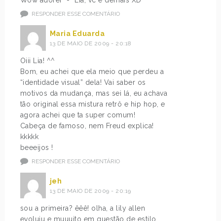
Wow adorei *-* Lia, vc é demais XD
RESPONDER ESSE COMENTÁRIO
Maria Eduarda
13 DE MAIO DE 2009 - 20:18
Oiii Lia! ^^
Bom, eu achei que ela meio que perdeu a
“identidade visual” dela! Vai saber os
motivos da mudança, mas sei lá, eu achava
tão original essa mistura retrô e hip hop, e
agora achei que ta super comum!
Cabeça de famoso, nem Freud explica!
kkkkk
beeeijos !
RESPONDER ESSE COMENTÁRIO
jeh
13 DE MAIO DE 2009 - 20:19
sou a primeira? êêê! olha, a lily allen
evoluiu e muuuito em questão de estilo,