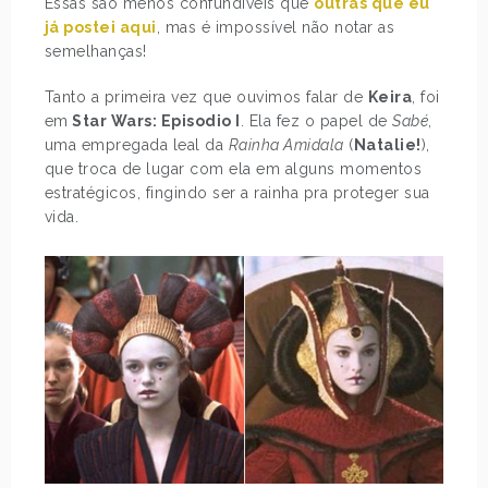
Essas são menos confundíveis que
outras que eu
já postei aqui
, mas é impossível não notar as
semelhanças!
Tanto a primeira vez que ouvimos falar de
Keira
, foi
em
Star Wars: Episodio I
. Ela fez o papel de
Sabé
,
uma empregada leal da
Rainha Amidala
(
Natalie!
),
que troca de lugar com ela em alguns momentos
estratégicos, fingindo ser a rainha pra proteger sua
vida.