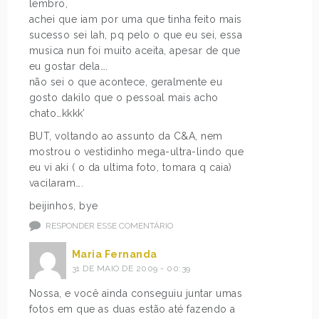
lembro,
achei que iam por uma que tinha feito mais
sucesso sei lah, pq pelo o que eu sei, essa
musica nun foi muito aceita, apesar de que
eu gostar dela….
não sei o que acontece, geralmente eu
gosto dakilo que o pessoal mais acho
chato…kkkk’
BUT, voltando ao assunto da C&A, nem
mostrou o vestidinho mega-ultra-lindo que
eu vi aki ( o da ultima foto, tomara q caia)
vacilaram….
beijinhos, bye
RESPONDER ESSE COMENTÁRIO
Maria Fernanda
31 DE MAIO DE 2009 - 00:39
Nossa, e você ainda conseguiu juntar umas
fotos em que as duas estão até fazendo a