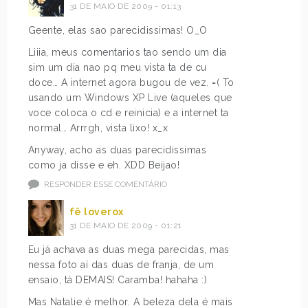
31 DE MAIO DE 2009 - 01:13
Geente, elas sao parecidissimas! O_O
Liiia, meus comentarios tao sendo um dia
sim um dia nao pq meu vista ta de cu
doce… A internet agora bugou de vez. =( To
usando um Windows XP Live (aqueles que
voce coloca o cd e reinicia) e a internet ta
normal… Arrrgh, vista lixo! x_x
Anyway, acho as duas parecidissimas
como ja disse e eh. XDD Beijao!
RESPONDER ESSE COMENTÁRIO
fê loverox
31 DE MAIO DE 2009 - 01:21
Eu já achava as duas mega parecidas, mas
nessa foto aí das duas de franja, de um
ensaio, tá DEMAIS! Caramba! hahaha :)
Mas Natalie é melhor. A beleza dela é mais