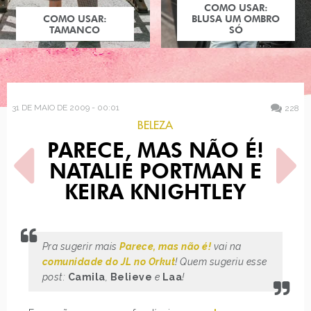
COMO USAR:
COMO USAR:
BLUSA UM OMBRO
TAMANCO
SÓ
31 DE MAIO DE 2009 - 00:01
228
BELEZA
PARECE, MAS NÃO É!
NATALIE PORTMAN E
KEIRA KNIGHTLEY
POST ANTERIOR
PRÓXIMO POST
Pra sugerir mais
Parece, mas não é!
vai na
LULUZINHA TEEN E SUA
COMO USAR: MEIA-CALÇA
TURMA EM ESTILO MANGÁ
comunidade do JL no Orkut
COLORIDA, BRANCA,
! Quem sugeriu esse
ESTAMPADA E RENDADA
post:
Camila
,
Believe
e
Laa
!