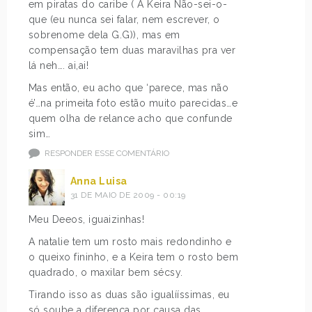
em piratas do caribe ( A Keira Não-sei-o-
que (eu nunca sei falar, nem escrever, o
sobrenome dela G.G)), mas em
compensação tem duas maravilhas pra ver
lá neh…. ai,ai!
Mas então, eu acho que ‘parece, mas não
é’…na primeita foto estão muito parecidas…e
quem olha de relance acho que confunde
sim…
RESPONDER ESSE COMENTÁRIO
Anna Luisa
31 DE MAIO DE 2009 - 00:19
Meu Deeos, iguaizinhas!
A natalie tem um rosto mais redondinho e
o queixo fininho, e a Keira tem o rosto bem
quadrado, o maxilar bem sécsy.
Tirando isso as duas são igualííssimas, eu
só soube a diferença por causa das