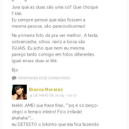
Jura que as duas são uma só? Que choque
!! kkk
Eu sempre pensei que elas fossem a
mesma pessoa, são parecisdíssimas!
Na primeira foto dá pra ver melhor.. A testa,
sobrancelha, olhos, nariz e boca são
IGUAIS. Eu acho que nem eu mesma
pareço tanto comigo em fotos diferentes
igual essas duas aí kkk
Bjo
RESPONDER ESSE COMENTÁRIO
Bianca Moralez
31 DE MAIO DE 2009 - 00:17
kkkkk’…AMEI sua frase final…””pq é só beiço-
zégci o tempo inteiro! Fico irritada!
ahahaha””….
eu DETESTO o bikinho que ela fica fazendo