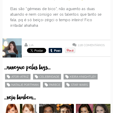
Elas são “gêmeas de bico”, não aguento as duas
atuando e nem consigo ver os talentos que tanto se
fala, pq é só beiço-zégci o tempo inteiro! Fico
irritada! ahahaha
LIA
228
COMENTÁRIOS
...navegue pelas tags...
ATOR-ATRIZ
CELEBRIDADE
KEIRA KNIGHTLEY
NATALIE PORTMAN
PARECE
STAR WARS
...veja tambem...