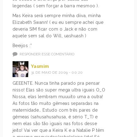
legendas ( sem forçar a barra mesmoo ).
Mas Keira será sempre minha diiva, minha
Elizabeth Swann! ( eu eu sempre achei que
deveria SIM ficar com o Jack e não com
aquele sem sal do Will, uashuash )
Beeijos :*
RESPONDER ESSE COMENTÁRIO
Yasmim
31 DE MAIO DE 2009 - 00:20
GEEENTE. Nunca tinha parado pra pensar
nisso! Elas são super mega ultra iguais O_O
Nossa, elas lembram muuuito uma a outra!
As fotos tão muito gêmeas separadas na
maternidade… Estudo com três pares de
gêmeas (sahusahusahusa, é sério T_T) e
nem elas são tão iguais nas fotos desse
jeito! Vai ver que a Keira K e a Natalie P têm
o mesmo maquiador/cabeleleiro/etc! Só