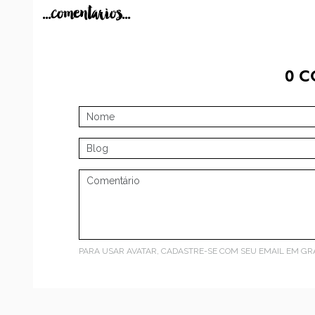
...comentarios...
0
C
PARA USAR AVATAR, CADASTRE-SE COM SEU EMAIL EM
GR