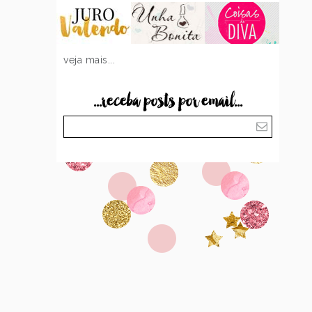
veja mais...
...receba posts por email...