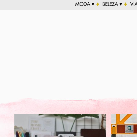
MODA ▾
BELEZA ▾
VI