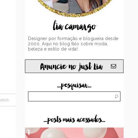
lia camargo
Designer por formação e blogueira desde
2000. Aqui no blog falo sobre moda,
beleza e estilo de vida!
Anuncie no just Lia
...pesquisar...
RIOS
...posts mais acessados...
1