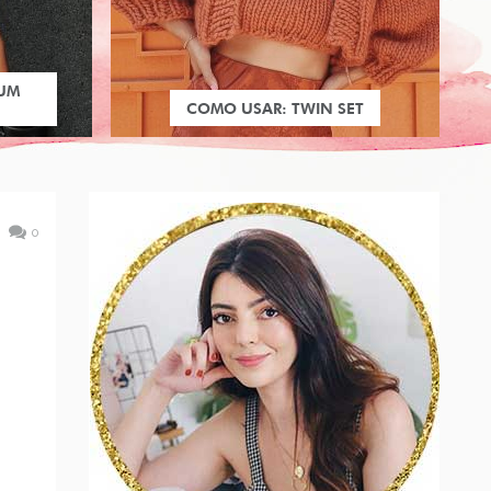
 UM
COMO USAR: TWIN SET
0