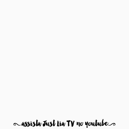
8
assista Just Lia TV no youtube
9