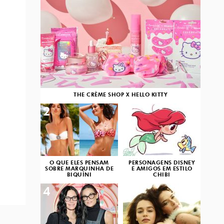
THE CRÈME SHOP X HELLO KITTY
2
3
O QUE ELES PENSAM
PERSONAGENS DISNEY
SOBRE MARQUINHA DE
E AMIGOS EM ESTILO
BIQUÍNI
CHIBI
4
5