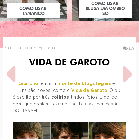
COMO USAR:
COMO USAR:
BLUSA UM OMBRO
TAMANCO
SÓ
18 DE JULHO DE 2009 - 01:33
119
VIDA DE GAROTO
A
Capricho
tem um
monte de blogs legais
e
alguns são novos, como o
Vida de Garoto
. O blog
é escrito por três
colírios
, lindos-fofos-tudo-de-
bom que contam o seu dia-a-dia e as meninas A-
POST ANTERIOR
PRÓXIMO POST
DO-RAAAM!
COMO VER SITES QUE
JOGANDO THE SIMS 3
SAIRAM DO AR?