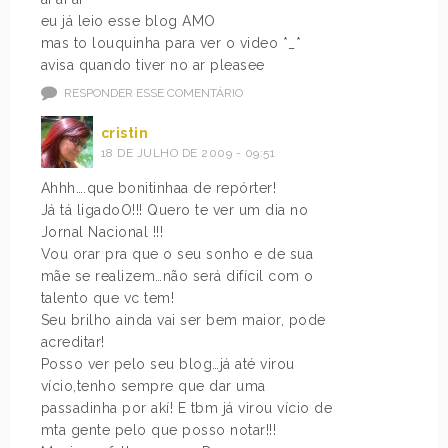
eu já leio esse blog AMO
mas to louquinha para ver o video *_*
avisa quando tiver no ar pleasee
RESPONDER ESSE COMENTÁRIO
cristin
18 DE JULHO DE 2009 - 09:51
Ahhh….que bonitinhaa de repórter!
Já tá ligadoO!!! Quero te ver um dia no
Jornal Nacional !!!
Vou orar pra que o seu sonho e de sua
mãe se realizem…não será difícil com o
talento que vc tem!
Seu brilho ainda vai ser bem maior, pode
acreditar!
Posso ver pelo seu blog…já até virou
vício,tenho sempre que dar uma
passadinha por akí! E tbm já virou vício de
mta gente pelo que posso notar!!!