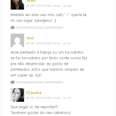
Jééh
18 DE JULHO DE 2009 - 10:30
kkkkkkk ain eles sao mto cat’s *–* queria ta
no seu lugar oaisdjaios ;3
RESPONDER ESSE COMENTÁRIO
Jeci
18 DE JULHO DE 2009 - 11:01
esse pentiado é trança ou um torcidinho,
se for torcidinho por favor conta como faz
pra não desenrolar, eu gosto de
penteados, acho que mesmo simples da
um super up, bjs!
RESPONDER ESSE COMENTÁRIO
Cláudia
18 DE JULHO DE 2009 - 11:07
Que legal vc de reporter!!!
Também gostei do seu cabelooo,