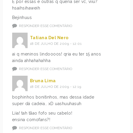
É por essas e outras q queria ser vc, viiu?
hsaihsihaweih
Bejinhuus
RESPONDER ESSE COMENTÁRIO
Tatiana Del Nero
18 DE JULHO DE 2009 - 12:01
ai q meninos lindoooos! qria eu ter 15 anos
ainda ahhahahahha
RESPONDER ESSE COMENTÁRIO
Bruna Lima
18 DE JULHO DE 2009 - 12:19
bophinhos bonitinhos, mas dessa idade
super dá cadeia.. xD uashuuhasuh
Liia! tah tãao fofo seu cabelo!
ensina comofans?!
RESPONDER ESSE COMENTÁRIO