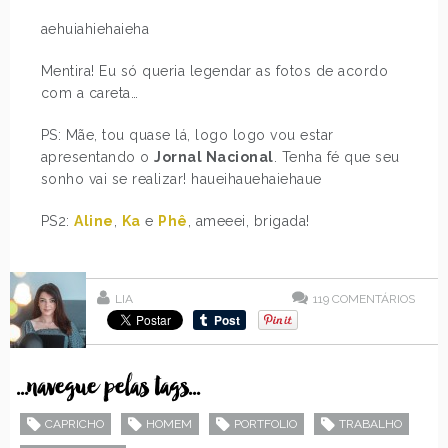
aehuiahiehaieha
Mentira! Eu só queria legendar as fotos de acordo
com a careta…
PS: Mãe, tou quase lá, logo logo vou estar
apresentando o
Jornal Nacional
. Tenha fé que seu
sonho vai se realizar! haueihauehaiehaue
PS2:
Aline
,
Ka
e
Phê
, ameeei, brigada!
LIA
119
COMENTÁRIOS
...navegue pelas tags...
CAPRICHO
HOMEM
PORTFOLIO
TRABALHO