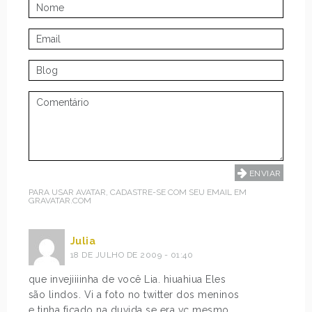
PARA USAR AVATAR, CADASTRE-SE COM SEU EMAIL EM
GRAVATAR.COM
Julia
18 DE JULHO DE 2009 - 01:40
que invejiiiinha de você Lia. hiuahiua Eles
são lindos. Vi a foto no twitter dos meninos
e tinha ficado na duvida se era vc mesmo.