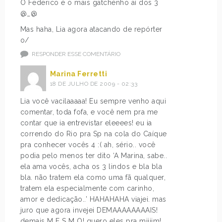
O Federico é o mais gatchénho aí dos 3
@_@
Mas haha, Lia agora atacando de repórter
o/
RESPONDER ESSE COMENTÁRIO
Marina Ferretti
18 DE JULHO DE 2009 - 02:33
Lia você vacilaaaaa! Eu sempre venho aqui
comentar, toda fofa, e você nem pra me
contar que ia entrevistar eleeees! eu ia
correndo do Rio pra Sp na cola do Caíque
pra conhecer vocês 4 :( ah, sério.. você
podia pelo menos ter dito ‘A Marina, sabe..
ela ama vocês, acha os 3 lindos e bla bla
bla. não tratem ela como uma fã qualquer,
tratem ela especialmente com carinho,
amor e dedicação..’ HAHAHAHA viajei. mas
juro que agora invejei DEMAAAAAAAAIS!
demais M E S M O! quero eles pra miiiim!