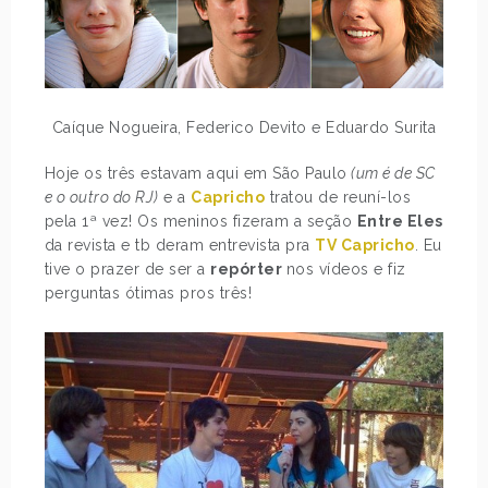
Caíque Nogueira, Federico Devito e Eduardo Surita
Hoje os três estavam aqui em São Paulo
(um é de SC
e o outro do RJ)
e a
Capricho
tratou de reuní-los
pela 1ª vez! Os meninos fizeram a seção
Entre Eles
da revista e tb deram entrevista pra
TV Capricho
. Eu
tive o prazer de ser a
repórter
nos vídeos e fiz
perguntas ótimas pros três!