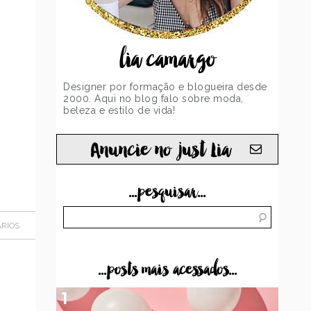
lia camargo
Designer por formação e blogueira desde
2000. Aqui no blog falo sobre moda,
beleza e estilo de vida!
Anuncie no just Lia
...pesquisar...
RIOS
...posts mais acessados...
1