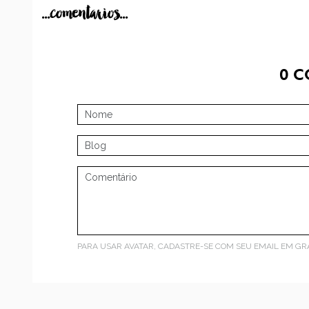
...comentarios...
0
C
PARA USAR AVATAR, CADASTRE-SE COM SEU EMAIL EM
GR