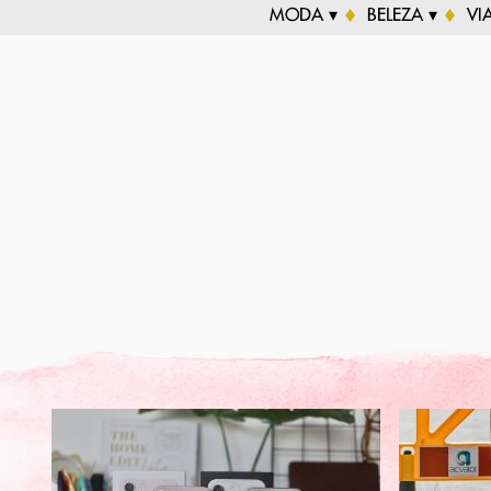
MODA ▾
BELEZA ▾
VI