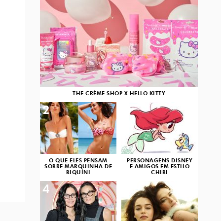
THE CRÈME SHOP X HELLO KITTY
2
3
O QUE ELES PENSAM
PERSONAGENS DISNEY
SOBRE MARQUINHA DE
E AMIGOS EM ESTILO
BIQUÍNI
CHIBI
4
5