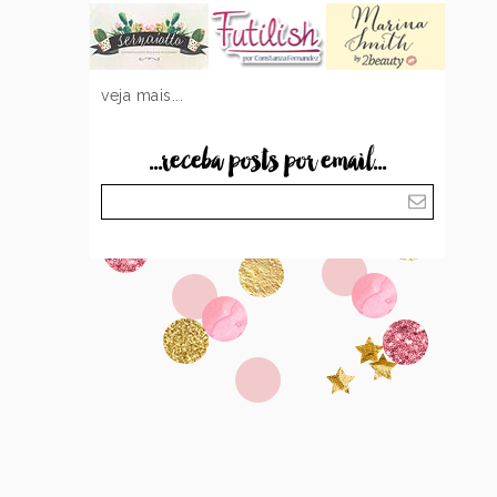
veja mais...
...receba posts por email...