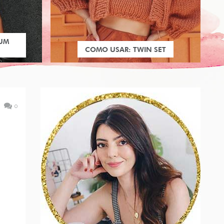
 UM
COMO USAR: TWIN SET
0