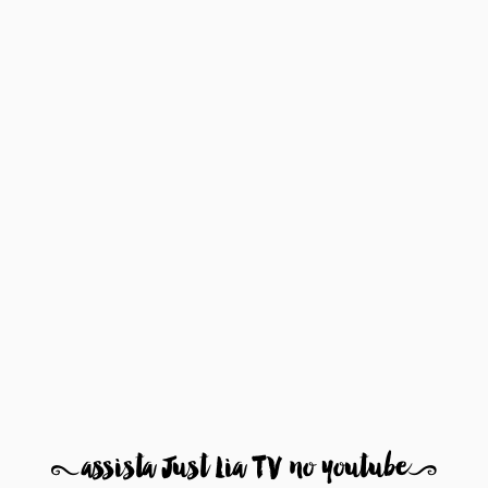
8
assista Just Lia TV no youtube
9