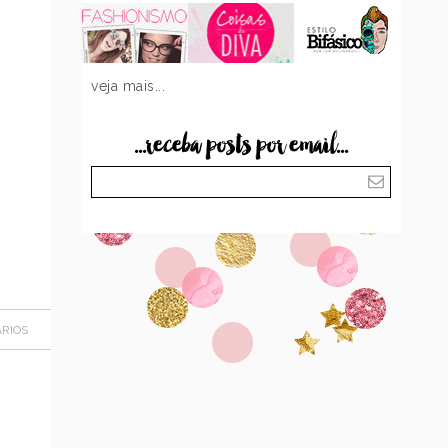
veja mais...
...receba posts por email...
RIOS