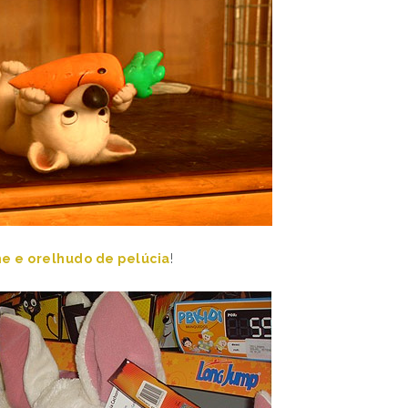
e e orelhudo de pelúcia
!