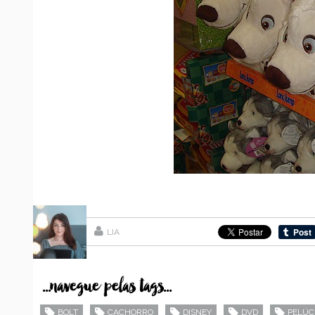
LIA
...navegue pelas tags...
BOLT
CACHORRO
DISNEY
DVD
PELÚC