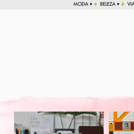
MODA ▾
BELEZA ▾
VI