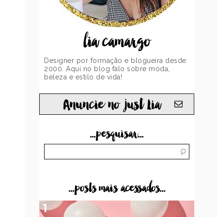
lia camargo
Designer por formação e blogueira desde
2000. Aqui no blog falo sobre moda,
beleza e estilo de vida!
Anuncie no just Lia
...pesquisar...
...posts mais acessados...
1