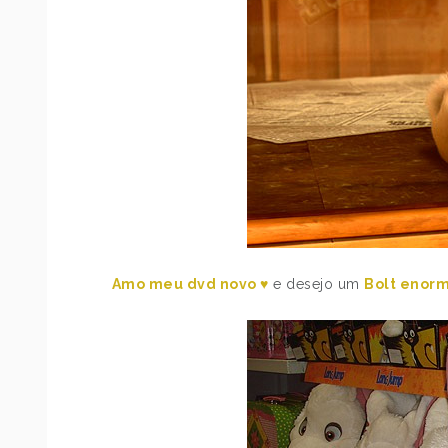
Amo meu dvd novo ♥
e desejo um
Bolt enorm