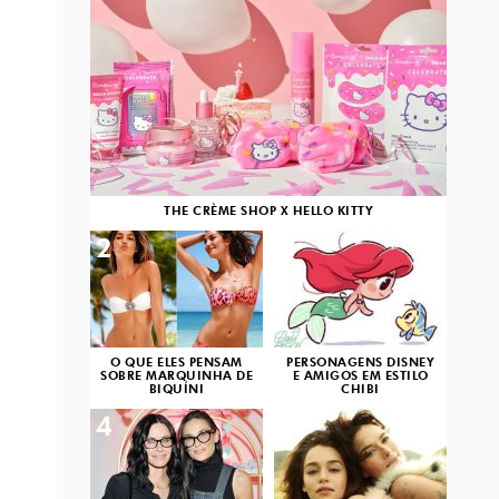
THE CRÈME SHOP X HELLO KITTY
2
3
O QUE ELES PENSAM
PERSONAGENS DISNEY
SOBRE MARQUINHA DE
E AMIGOS EM ESTILO
BIQUÍNI
CHIBI
4
5