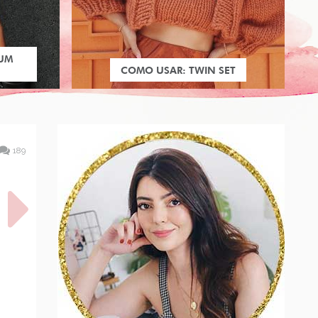
 UM
COMO USAR: TWIN SET
189