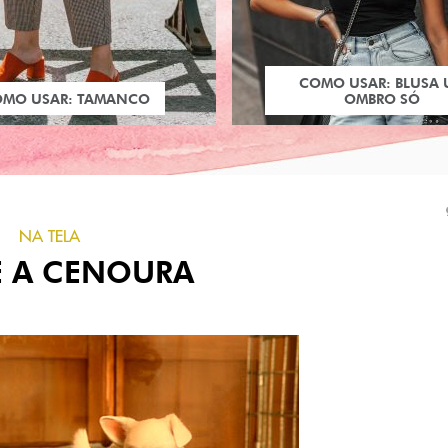
COMO USAR: BLUSA
OMO USAR: TAMANCO
OMBRO SÓ
NA TELA
E A CENOURA
PRÓXIMO POST
URBANO E CASA DOS
BRECHÓS