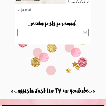
veja mais...
...receba posts por email...
8
assista Just Lia TV no youtube
9