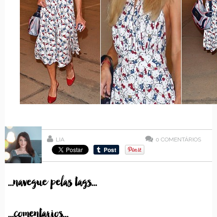
LIA
0
COMENTÁRIOS
...navegue pelas tags...
...comentarios...