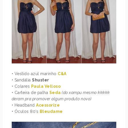
• Vestido azul marinho
C&A
• Sandália
Shuster
• Colares
Paula Velloso
• Carteira de palha
Seda
(do xampu mesmo kkkkk
deram pra promover algum produto novo)
• Headband
Acessorize
• Óculos 80’s
Bleudame