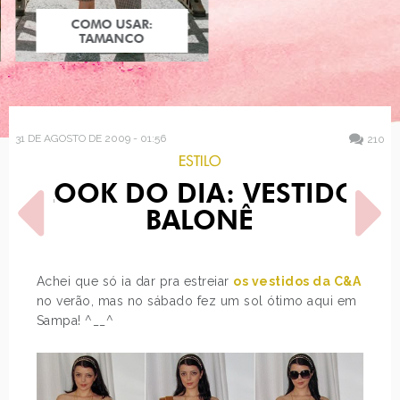
COMO USAR:
COMO USAR:
BLUSA UM OMBRO
TAMANCO
SÓ
31 DE AGOSTO DE 2009 - 01:56
210
ESTILO
LOOK DO DIA: VESTIDO
BALONÊ
Achei que só ia dar pra estreiar
os vestidos da C&A
no verão, mas no sábado fez um sol ótimo aqui em
POST ANTERIOR
PRÓXIMO POST
Sampa! ^__^
ROUPINHAS DE BONECA
JUST LIA NO LALALÁ MTV