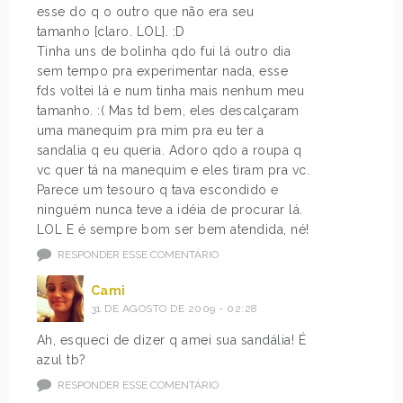
esse do q o outro que não era seu
tamanho [claro. LOL]. :D
Tinha uns de bolinha qdo fui lá outro dia
sem tempo pra experimentar nada, esse
fds voltei lá e num tinha mais nenhum meu
tamanho. :( Mas td bem, eles descalçaram
uma manequim pra mim pra eu ter a
sandalia q eu queria. Adoro qdo a roupa q
vc quer tá na manequim e eles tiram pra vc.
Parece um tesouro q tava escondido e
ninguém nunca teve a idéia de procurar lá.
LOL E é sempre bom ser bem atendida, né!
RESPONDER ESSE COMENTÁRIO
Cami
31 DE AGOSTO DE 2009 - 02:28
Ah, esqueci de dizer q amei sua sandália! É
azul tb?
RESPONDER ESSE COMENTÁRIO