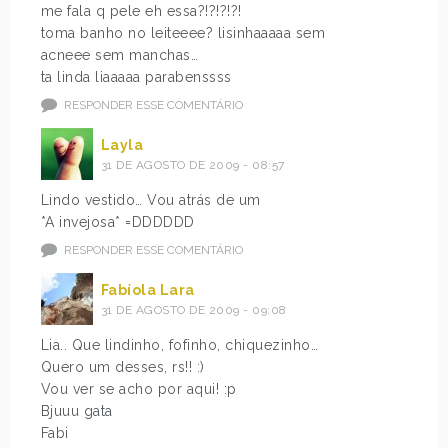
me fala q pele eh essa?!?!?!?!
toma banho no leiteeee? lisinhaaaaa sem
acneee sem manchas…
ta linda liaaaaa parabenssss
RESPONDER ESSE COMENTÁRIO
Layla
31 DE AGOSTO DE 2009 - 08:57
Lindo vestido… Vou atrás de um
*A invejosa* =DDDDDD
RESPONDER ESSE COMENTÁRIO
Fabíola Lara
31 DE AGOSTO DE 2009 - 09:08
Lia.. Que lindinho, fofinho, chiquezinho…
Quero um desses, rs!! :)
Vou ver se acho por aqui! :p
Bjuuu gata
Fabi