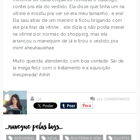
contei pra ela do vestido. Ela disse que tinha um na
vitrine e insistiu pra ver se era meu tamanho… e era!
Ela saiu atrás de um menino e ficou brigando com
ele pra tirar da vitrine… ele dizia q não podia mexer
na vitrine por normas do shopping, mas ela
arrancou o manequim de lá e tirou o vestido pra
mim! aheuhauiehae
Muito querida, atendendo com boa vontade. Saí de
lá mega feliz com o tratamento e a aquisição
inesperada! ihihih
LIA
210
COMENTÁRIOS
...navegue pelas tags...
ACESSÓRIO
AZUL
BIJUTERIA E JÓIA
CLUTCH