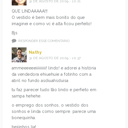
31 DE AGOSTO DE 2009 - 10:21
QUE LINDAAAAA!!!
O vestido é bem mais bonito do que
imaginei e como vc é alta ficou perfeito!
Bjs
RESPONDER ESSE COMENTÁRIO
Nathy
31 DE AGOSTO DE 2009 - 10:37
ammeeeeeeiiiiiiiiii! lindo! e adorei a história
da vendedora ehiuehuie a fotinho com a
abril no fundo asdiuahsduisa
tu faz parecer tudo tão lindo e perfieto em
sampa hehehe.
o emprego dos sonhos, o vestido dos
sonhos e linda como sempre. parece uma
bonequinha.
beijinhos lia!