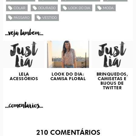
COLAR
DOURADO
LOOK DO DIA
MODA
PÁSSARO
VESTIDO
...veja tambem...
LELA
LOOK DO DIA:
BRINQUEDOS,
ACESSÓRIOS
CAMISA FLORAL
CAMISETAS E
BIJOUS DE
TWITTER
...comentarios...
210
COMENTÁRIOS