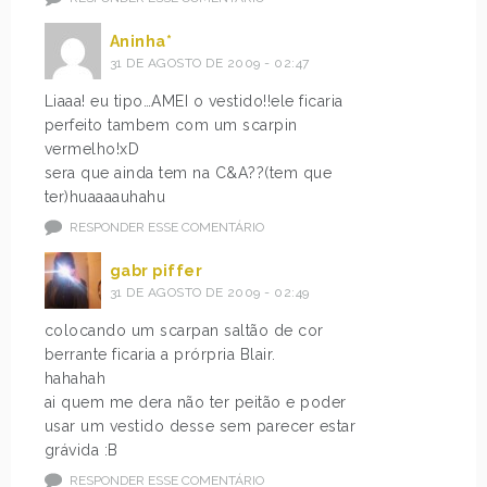
Aninha*
31 DE AGOSTO DE 2009 - 02:47
Liaaa! eu tipo…AMEI o vestido!!ele ficaria
perfeito tambem com um scarpin
vermelho!xD
sera que ainda tem na C&A??(tem que
ter)huaaaauhahu
RESPONDER ESSE COMENTÁRIO
gabr piffer
31 DE AGOSTO DE 2009 - 02:49
colocando um scarpan saltão de cor
berrante ficaria a prórpria Blair.
hahahah
ai quem me dera não ter peitão e poder
usar um vestido desse sem parecer estar
grávida :B
RESPONDER ESSE COMENTÁRIO