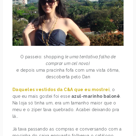
O passeio: shopping
(e uma tentativa falha de
comprar um cel novo)
e depois uma pracinha fofa com uma vista ótima,
descoberta pelo Dan
Daqueles vestidos da C&A que eu mostrei
, o
que eu mais gostei foi esse
azul-marinho balonê
.
Na loja só tinha um, era um tamanho maior que o
meu e o zíper tava quebrado. Acabei deixando pra
lá…
Já tava passando as compras e conversando com a
mocinha do caixa enquanto folheava o catálogo,