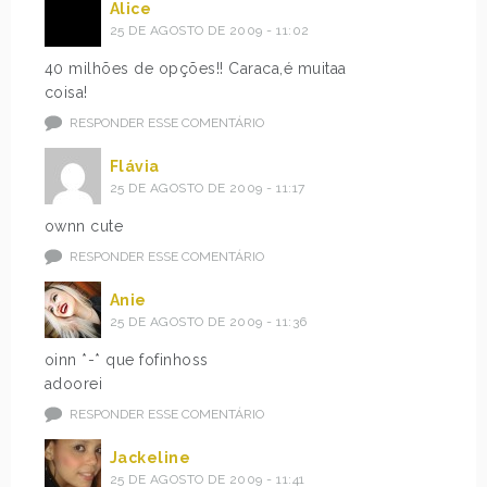
Alice
25 DE AGOSTO DE 2009 - 11:02
40 milhões de opções!! Caraca,é muitaa
coisa!
RESPONDER ESSE COMENTÁRIO
Flávia
25 DE AGOSTO DE 2009 - 11:17
ownn cute
RESPONDER ESSE COMENTÁRIO
Anie
25 DE AGOSTO DE 2009 - 11:36
oinn *-* que fofinhoss
adoorei
RESPONDER ESSE COMENTÁRIO
Jackeline
25 DE AGOSTO DE 2009 - 11:41