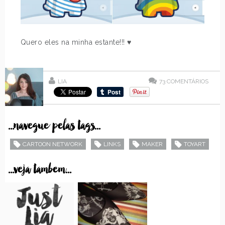
Quero eles na minha estante!!! ♥
LIA
73
COMENTÁRIOS
...navegue pelas tags...
CARTOON NETWORK
LINKS
MAKER
TOYART
...veja tambem...