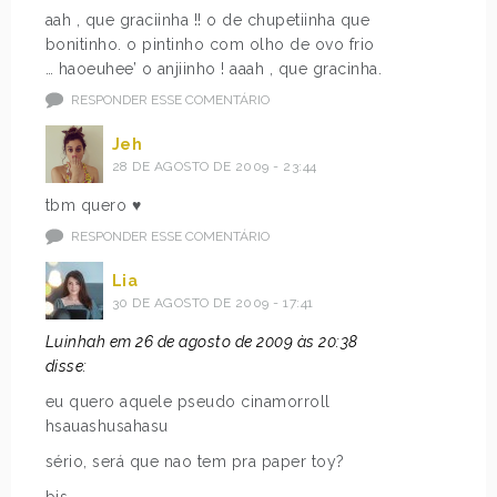
aah , que graciinha !! o de chupetiinha que
bonitinho. o pintinho com olho de ovo frio
… haoeuhee’ o anjiinho ! aaah , que gracinha.
RESPONDER ESSE COMENTÁRIO
Jeh
28 DE AGOSTO DE 2009 - 23:44
tbm quero ♥
RESPONDER ESSE COMENTÁRIO
Lia
30 DE AGOSTO DE 2009 - 17:41
Luinhah em 26 de agosto de 2009 às 20:38
disse:
eu quero aquele pseudo cinamorroll
hsauashusahasu
sério, será que nao tem pra paper toy?
bjs