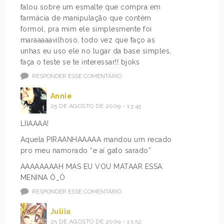
falou sobre um esmalte que compra em
farmácia de manipulação que contém
formol, pra mim ele simplesmente foi
maraaaaavilhoso, todo vez que faço as
unhas eu uso ele no lugar da base simples,
faça o teste se te interessar!! bjoks
RESPONDER ESSE COMENTÁRIO
Annie
25 DE AGOSTO DE 2009 - 13:45
LIIAAAA!
Aquela PIRAANHAAAAA mandou um recado
pro meu namorado “e aí gato sarado”
AAAAAAAAH MAS EU VOU MATAAR ESSA
MENINA Ò_Ó
RESPONDER ESSE COMENTÁRIO
Juliia
25 DE AGOSTO DE 2009 - 13:52