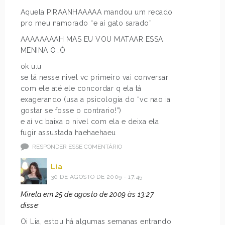
Aquela PIRAANHAAAAA mandou um recado
pro meu namorado “e aí gato sarado”
AAAAAAAAH MAS EU VOU MATAAR ESSA
MENINA Ò_Ó
ok u.u
se tá nesse nivel vc primeiro vai conversar
com ele até ele concordar q ela tá
exagerando (usa a psicologia do “vc nao ia
gostar se fosse o contrario!”)
e aí vc baixa o nivel com ela e deixa ela
fugir assustada haehaehaeu
RESPONDER ESSE COMENTÁRIO
Lia
30 DE AGOSTO DE 2009 - 17:45
Mirela em 25 de agosto de 2009 às 13:27
disse:
Oi Lia, estou há algumas semanas entrando