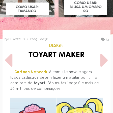
COMO USAR:
COMO USAR:
BLUSA UM OMBRO
TAMANCO
SÓ
25 DE AGOSTO DE 2009 - 00:58
73
DESIGN
TOYART MAKER
O
Cartoon Network
tá com site novo e agora
todos cadastros devem fazer um avatar bonitinho
com cara de
toyart
! São muitas “peças” e mais de
POST ANTERIOR
PRÓXIMO POST
40 milhões de combinações!
ESTRÉIA DO TEMPORADA
PROVADOR C&A
DE MODA
PRIMAVERA VERÃO 2010