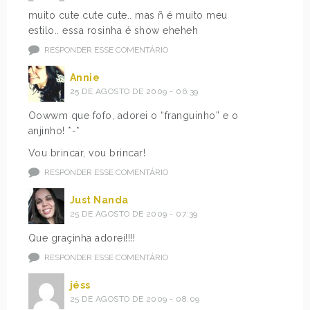
muito cute cute cute.. mas ñ é muito meu
estilo.. essa rosinha é show eheheh
RESPONDER ESSE COMENTÁRIO
Annie
25 DE AGOSTO DE 2009 - 06:39
Oowwm que fofo, adorei o “franguinho” e o
anjinho! *-*
Vou brincar, vou brincar!
RESPONDER ESSE COMENTÁRIO
Just Nanda
25 DE AGOSTO DE 2009 - 07:39
Que graçinha adorei!!!!
RESPONDER ESSE COMENTÁRIO
jéss
25 DE AGOSTO DE 2009 - 08:09