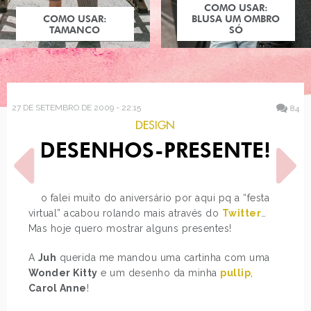
COMO USAR:
COMO USAR:
BLUSA UM OMBRO
TAMANCO
SÓ
27 DE SETEMBRO DE 2009 - 22:15
84
DESIGN
DESENHOS-PRESENTE!
Não falei muito do aniversário por aqui pq a “festa
virtual” acabou rolando mais através do
Twitter
…
Mas hoje quero mostrar alguns presentes!
POST ANTERIOR
PRÓXIMO POST
CAPRICHO #1080
COLEÇÃO FUN MILK
A
Juh
querida me mandou uma cartinha com uma
Wonder Kitty
e um desenho da minha
pullip
,
Carol Anne
!