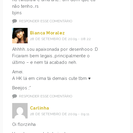
não tenho…rs
bjins
RESPONDER ESSE COMENTÁRIO
Bianca Moralez
28 DE SETEMBRO DE 2009 - 08:22
Ahhhh..sou apaixonada por desenhooo :D
Ficaram bem legais…principalmente o
último – e nem tá acabado neh.
Amei.
A HK lá em cima tá demais cute tbm ♥
Beeijos ;*
RESPONDER ESSE COMENTÁRIO
Carlinha
28 DE SETEMBRO DE 2009 - 09:11
Oi florzinha