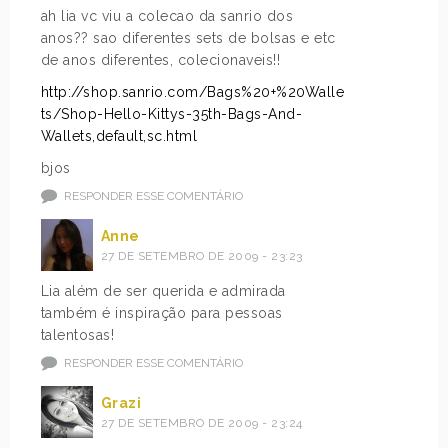
ah lia vc viu a colecao da sanrio dos
anos?? sao diferentes sets de bolsas e etc
de anos diferentes, colecionaveis!!
http://shop.sanrio.com/Bags%20+%20Walle
ts/Shop-Hello-Kittys-35th-Bags-And-
Wallets,default,sc.html
bjos
RESPONDER ESSE COMENTÁRIO
Anne
27 DE SETEMBRO DE 2009 - 23:23
Lia além de ser querida e admirada
também é inspiração para pessoas
talentosas!
RESPONDER ESSE COMENTÁRIO
Grazi
27 DE SETEMBRO DE 2009 - 23:24