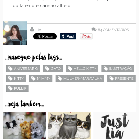
do talento e carinho alheio!
LIA
84
COMENTÁRIOS
...navegue pelas tags...
ANIVERSÁRIO
GATO
HELLO KITTY
ILUSTRAÇÃO
KITTY
MIMMY
MULHER-MARAVILHA
PRESENTE
PULLIP
...veja tambem...