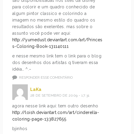
são disponibilisadas nos sites da disney
para colorir e um quadro conhecido de
algum pintor classico e colorindo a
imagem no mesmo estilo do quadro os
resultados são exelentes. mas sobre o
assunto você pode ver aqui:
http://yumedust.deviantart.com/art/Princes
s-Coloring-Book-131140111
e nesse mesmo link tem o link para o blog
dos desenhos dos artistas q tiveram essa
idéia… ^.~
RESPONDER ESSE COMENTÁRIO
LaKa
28 DE SETEMBRO DE 2009 - 17:31
agora nesse link aqui: tem outro desenho
http://loish.deviantart.com/art/cinderella-
coloring-page-133827655
bjinhos