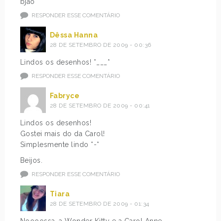
bjao
RESPONDER ESSE COMENTÁRIO
Dêssa Hanna
28 DE SETEMBRO DE 2009 - 00:36
Lindos os desenhos! *___*
RESPONDER ESSE COMENTÁRIO
Fabryce
28 DE SETEMBRO DE 2009 - 00:41
Lindos os desenhos!
Gostei mais do da Carol!
Simplesmente lindo *-*
Beijos.
RESPONDER ESSE COMENTÁRIO
Tiara
28 DE SETEMBRO DE 2009 - 01:34
Noooossa…a Wonder Kitty e a Carol Anne