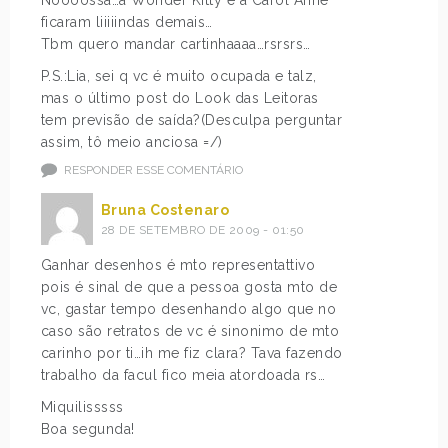
ficaram liiiiindas demais…
Tbm quero mandar cartinhaaaa…rsrsrs…
P.S.:Lia, sei q vc é muito ocupada e talz,
mas o último post do Look das Leitoras
tem previsão de saída?(Desculpa perguntar
assim, tô meio anciosa =/)
RESPONDER ESSE COMENTÁRIO
Bruna Costenaro
28 DE SETEMBRO DE 2009 - 01:50
Ganhar desenhos é mto representattivo
pois é sinal de que a pessoa gosta mto de
vc, gastar tempo desenhando algo que no
caso são retratos de vc é sinonimo de mto
carinho por ti…ih me fiz clara? Tava fazendo
trabalho da facul fico meia atordoada rs…
Miquilisssss
Boa segunda!