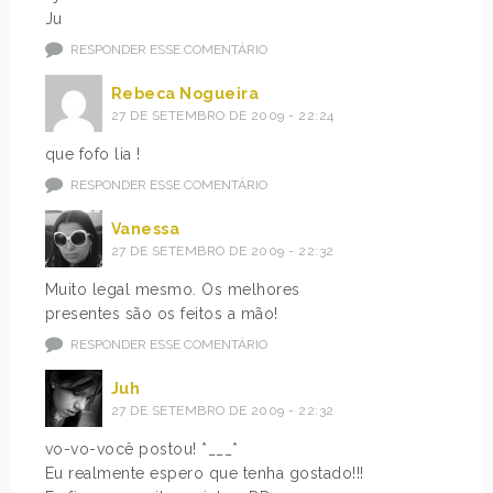
Ju
RESPONDER ESSE COMENTÁRIO
Rebeca Nogueira
27 DE SETEMBRO DE 2009 - 22:24
que fofo lia !
RESPONDER ESSE COMENTÁRIO
Vanessa
27 DE SETEMBRO DE 2009 - 22:32
Muito legal mesmo. Os melhores
presentes são os feitos a mão!
RESPONDER ESSE COMENTÁRIO
Juh
27 DE SETEMBRO DE 2009 - 22:32
vo-vo-você postou! *___*
Eu realmente espero que tenha gostado!!!