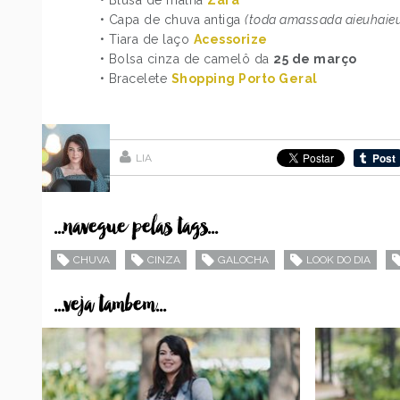
• Blusa de malha
Zara
• Capa de chuva antiga
(toda amassada aieuhaie
• Tiara de laço
Acessorize
• Bolsa cinza de camelô da
25 de março
• Bracelete
Shopping Porto Geral
LIA
...navegue pelas tags...
CHUVA
CINZA
GALOCHA
LOOK DO DIA
...veja tambem...