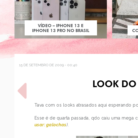
VÍDEO – IPHONE 13 E
IPHONE 13 PRO NO BRASIL
C
15 DE SETEMBRO DE 2009 - 00:40
LOOK DO
Tava com os looks atrasados aqui esperando po
Esse é de quarta passada, qdo caiu uma mega 
POST ANTERIOR
usar: galochas
)
.
LOOK DO DIA:
CASAQUINHO JEANS