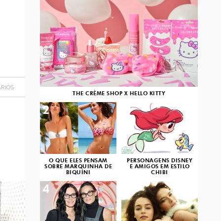
RIOS
THE CRÈME SHOP X HELLO KITTY
2
3
O QUE ELES PENSAM
PERSONAGENS DISNEY
SOBRE MARQUINHA DE
E AMIGOS EM ESTILO
BIQUÍNI
CHIBI
4
5