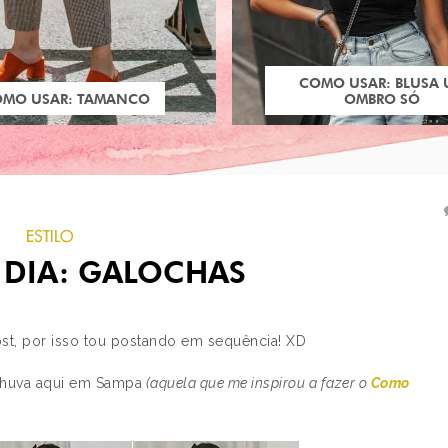
COMO USAR: BLUSA
OMO USAR: TAMANCO
OMBRO SÓ
ESTILO
 DIA: GALOCHAS
st, por isso tou postando em sequência! XD
chuva aqui em Sampa
(aquela que me inspirou a fazer o
Como
PRÓXIMO POST
LOOK DO DIA: REGAT
TOKIDOKI FOR HELLO