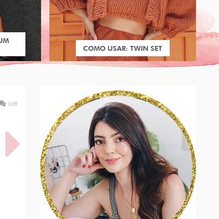
 UM
COMO USAR: TWIN SET
108
A