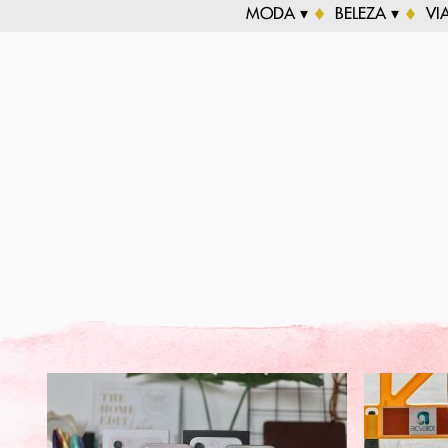
MODA ▾
BELEZA ▾
VI