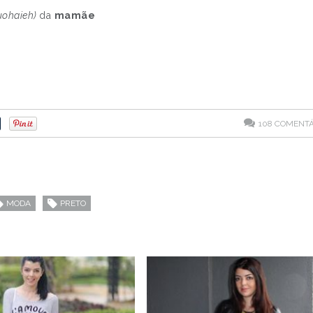
uohaieh)
da
mamãe
108
COMENTÁ
MODA
PRETO