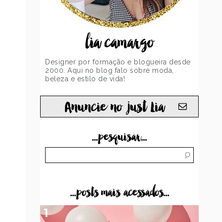
lia camargo
Designer por formação e blogueira desde
2000. Aqui no blog falo sobre moda,
beleza e estilo de vida!
Anuncie no just Lia
...pesquisar...
...posts mais acessados...
1