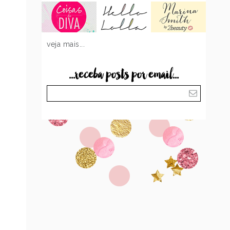
veja mais...
...receba posts por email...