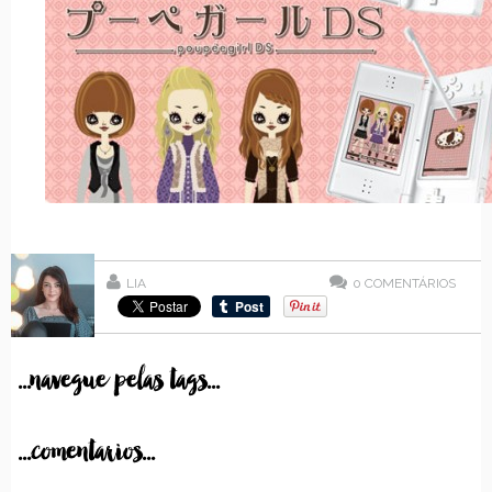
LIA
0
COMENTÁRIOS
...navegue pelas tags...
...comentarios...