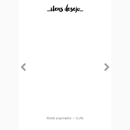
...itens desejo...
Robô aspirador – ILife