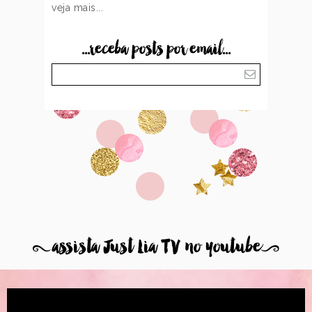
veja mais...
...receba posts por email...
8
assista Just Lia TV no youtube
9