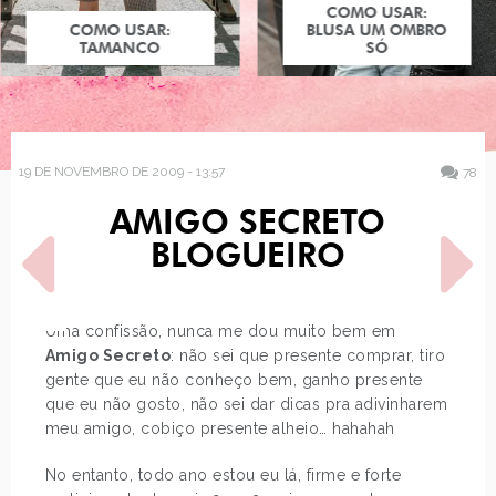
COMO USAR:
COMO USAR:
BLUSA UM OMBRO
TAMANCO
SÓ
19 DE NOVEMBRO DE 2009 - 13:57
78
AMIGO SECRETO
BLOGUEIRO
Uma confissão, nunca me dou muito bem em
Amigo Secreto
: não sei que presente comprar, tiro
POST ANTERIOR
PRÓXIMO POST
gente que eu não conheço bem, ganho presente
PETIT PLAT
ESTILO: CAMILLA BELLE
que eu não gosto, não sei dar dicas pra adivinharem
meu amigo, cobiço presente alheio… hahahah
No entanto, todo ano estou eu lá, firme e forte