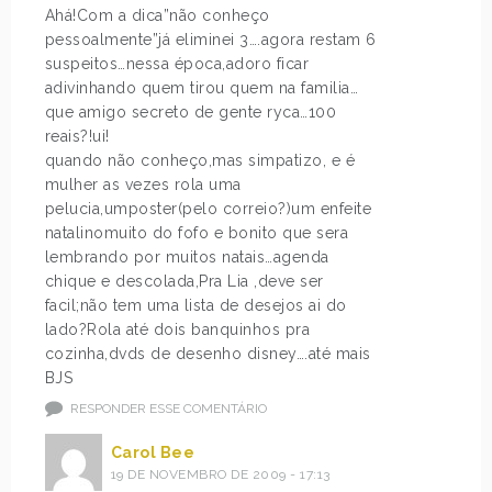
Ahá!Com a dica”não conheço
pessoalmente”já eliminei 3….agora restam 6
suspeitos…nessa época,adoro ficar
adivinhando quem tirou quem na familia…
que amigo secreto de gente ryca…100
reais?!ui!
quando não conheço,mas simpatizo, e é
mulher as vezes rola uma
pelucia,umposter(pelo correio?)um enfeite
natalinomuito do fofo e bonito que sera
lembrando por muitos natais…agenda
chique e descolada,Pra Lia ,deve ser
facil;não tem uma lista de desejos ai do
lado?Rola até dois banquinhos pra
cozinha,dvds de desenho disney….até mais
BJS
RESPONDER ESSE COMENTÁRIO
Carol Bee
19 DE NOVEMBRO DE 2009 - 17:13