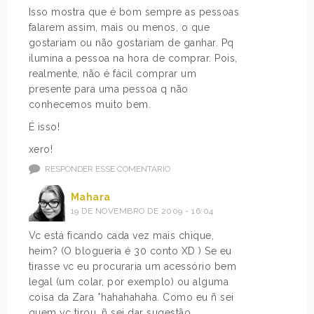
Isso mostra que é bom sempre as pessoas
falarem assim, mais ou menos, o que
gostariam ou não gostariam de ganhar. Pq
ilumina a pessoa na hora de comprar. Pois,
realmente, não é fácil comprar um
presente para uma pessoa q não
conhecemos muito bem.
É isso!
xero!
RESPONDER ESSE COMENTÁRIO
Mahara
19 DE NOVEMBRO DE 2009 - 16:04
Vc está ficando cada vez mais chique,
heim? (O blogueria é 30 conto XD ) Se eu
tirasse vc eu procuraria um acessório bem
legal (um colar, por exemplo) ou alguma
coisa da Zara *hahahahaha. Como eu ñ sei
quem vc tirou, ñ sei dar sugestão.