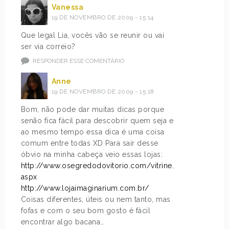
Vanessa
19 DE NOVEMBRO DE 2009 - 15:14
Que legal Lia, vocês vão se reunir ou vai
ser via correio?
RESPONDER ESSE COMENTÁRIO
Anne
19 DE NOVEMBRO DE 2009 - 15:18
Bom, não pode dar muitas dicas porque
senão fica fácil para descobrir quem seja e
ao mesmo tempo essa dica é uma coisa
comum entre todas XD Para sair desse
óbvio na minha cabeça veio essas lojas:
http://www.osegredodovitorio.com/vitrine.
aspx
http://www.lojaimaginarium.com.br/
Coisas diferentes, úteis ou nem tanto, mas
fofas e com o seu bom gosto é fácil
encontrar algo bacana…