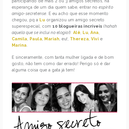
participando de mais 2 ou 3 amigos secretos, na
esperança de um dia quem sabe, entrar no
espírito
amigo-secretense
. E eu acho que esse momento
chegou, pq a
Lu
organizou um amigo secreto
superespecial, com
10 blogueiras incríveis
(hahah
aquela que se inclui no elogio!):
Alê
,
Lu
,
Ana
,
Camila
,
Paula
,
Mariah
, eu!,
Thereza
,
Vivi
e
Marina
.
E sinceramente, com tanta mulher ligada e de bom
gosto, não tem como dar errado! Perigo só é dar
alguma coisa que a gata já tem!