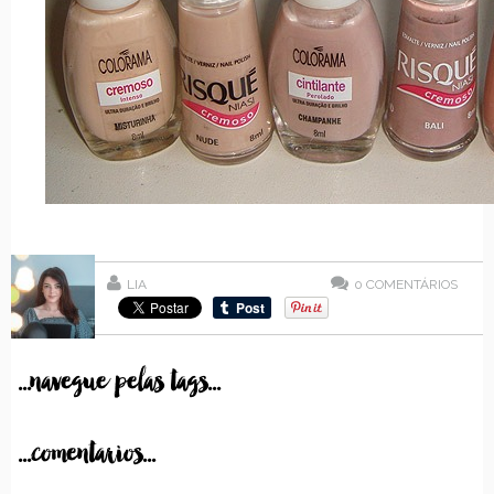
LIA
0
COMENTÁRIOS
...navegue pelas tags...
...comentarios...