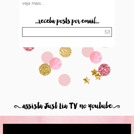
veja mais...
...receba posts por email...
8
assista Just Lia TV no youtube
9