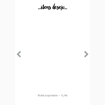
...itens desejo...
Robô aspirador – ILife