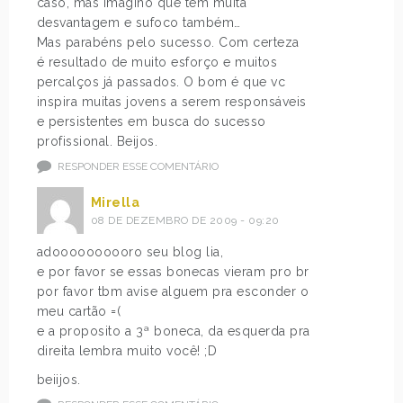
caso, mas imagino que tem muita
desvantagem e sufoco também…
Mas parabéns pelo sucesso. Com certeza
é resultado de muito esforço e muitos
percalços já passados. O bom é que vc
inspira muitas jovens a serem responsáveis
e persistentes em busca do sucesso
profissional. Beijos.
RESPONDER ESSE COMENTÁRIO
Mirella
08 DE DEZEMBRO DE 2009 - 09:20
adoooooooooro seu blog lia,
e por favor se essas bonecas vieram pro br
por favor tbm avise alguem pra esconder o
meu cartão =(
e a proposito a 3ª boneca, da esquerda pra
direita lembra muito você! ;D
beiijos.