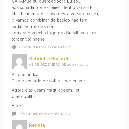
CARAMBa eu querooooo!!!! Eu sou
apaixonada por Barbiiies! Tenho varias! E
elas ficaram um arraso nessa versao basica,
q vamos combinar de basico nao tem
nada! tao mto fashion!!!
Tomara q veenha logo pro Brasill, vou fica
torcendo! hhehe
RESPONDER ESSE COMENTÁRIO
Gabrielle Bocardi
08 DE DEZEMBRO DE 2009 - 10:31
Aii que lindaas!
Da até vontade de voltar a ser criança…
Agora elas usam maquiageem… eu
querooo!!! =)
Bjo =*
RESPONDER ESSE COMENTÁRIO
Renata