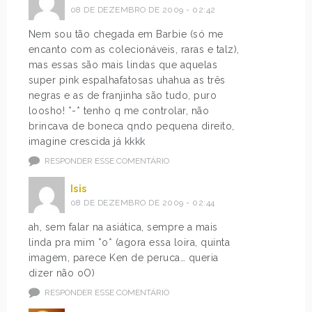
08 DE DEZEMBRO DE 2009 - 02:42
Nem sou tão chegada em Barbie (só me
encanto com as colecionáveis, raras e talz),
mas essas são mais lindas que aquelas
super pink espalhafatosas uhahua as três
negras e as de franjinha são tudo, puro
loosho! *-* tenho q me controlar, não
brincava de boneca qndo pequena direito,
imagine crescida já kkkk
RESPONDER ESSE COMENTÁRIO
Isis
08 DE DEZEMBRO DE 2009 - 02:44
ah, sem falar na asiática, sempre a mais
linda pra mim *o* (agora essa loira, quinta
imagem, parece Ken de peruca… queria
dizer não oO)
RESPONDER ESSE COMENTÁRIO