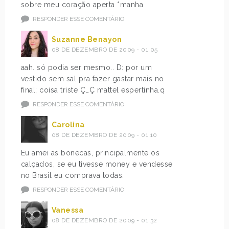
sobre meu coração aperta *manha
RESPONDER ESSE COMENTÁRIO
Suzanne Benayon
08 DE DEZEMBRO DE 2009 - 01:05
aah. só podia ser mesmo.. D: por um
vestido sem sal pra fazer gastar mais no
final; coisa triste Ç_Ç mattel espertinha.q
RESPONDER ESSE COMENTÁRIO
Carolina
08 DE DEZEMBRO DE 2009 - 01:10
Eu amei as bonecas, principalmente os
calçados, se eu tivesse money e vendesse
no Brasil eu comprava todas.
RESPONDER ESSE COMENTÁRIO
Vanessa
08 DE DEZEMBRO DE 2009 - 01:32