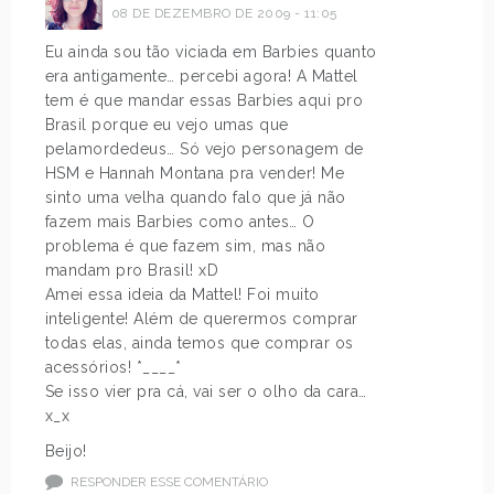
08 DE DEZEMBRO DE 2009 - 11:05
Eu ainda sou tão viciada em Barbies quanto
era antigamente… percebi agora! A Mattel
tem é que mandar essas Barbies aqui pro
Brasil porque eu vejo umas que
pelamordedeus… Só vejo personagem de
HSM e Hannah Montana pra vender! Me
sinto uma velha quando falo que já não
fazem mais Barbies como antes… O
problema é que fazem sim, mas não
mandam pro Brasil! xD
Amei essa ideia da Mattel! Foi muito
inteligente! Além de querermos comprar
todas elas, ainda temos que comprar os
acessórios! *____*
Se isso vier pra cá, vai ser o olho da cara…
x_x
Beijo!
RESPONDER ESSE COMENTÁRIO