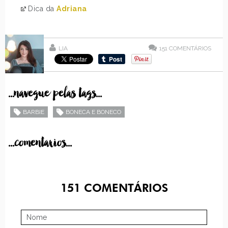
Dica da
Adriana
LIA
151
COMENTÁRIOS
...navegue pelas tags...
BARBIE
BONECA E BONECO
...comentarios...
151
COMENTÁRIOS