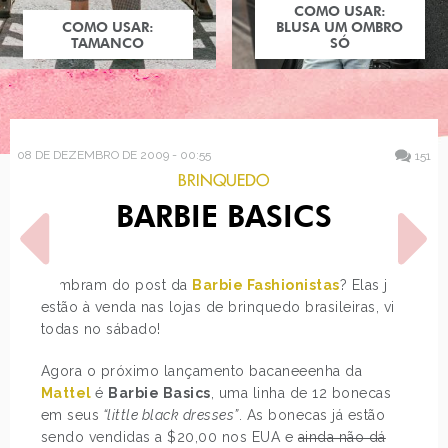
COMO USAR:
COMO USAR:
BLUSA UM OMBRO
TAMANCO
SÓ
08 DE DEZEMBRO DE 2009 - 00:55
151
BRINQUEDO
BARBIE BASICS
Lembram do post da
Barbie Fashionistas
? Elas já
estão à venda nas lojas de brinquedo brasileiras, vi
todas no sábado!
POST ANTERIOR
PRÓXIMO POST
MANGÁ DE GOSSIP GIRL
OVERDOSE: COROAS
Agora o próximo lançamento bacaneeenha da
Mattel
é
Barbie Basics
, uma linha de 12 bonecas
em seus
“little black dresses”
. As bonecas já estão
sendo vendidas a $20,00 nos EUA e
ainda não dá