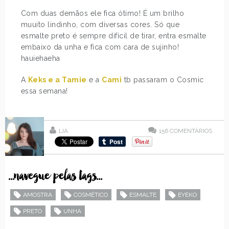
Com duas demãos ele fica ótimo! É um brilho
muuito lindinho, com diversas cores. Só que
esmalte preto é sempre difícil de tirar, entra esmalte
embaixo da unha e fica com cara de sujinho!
hauiehaeha
A
Keks e a Tamie
e a
Cami
tb passaram o Cosmic
essa semana!
LIA
156
COMENTÁRIOS
...navegue pelas tags...
AMOSTRA
COSMÉTICO
ESMALTE
EYEKO
PRETO
UNHA