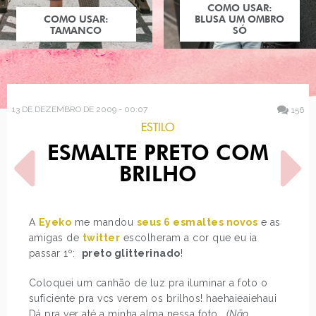
COMO USAR:
COMO USAR:
BLUSA UM OMBRO
TAMANCO
SÓ
13 DE DEZEMBRO DE 2009 - 00:07
156
ESTILO
ESMALTE PRETO COM
BRILHO
A
Eyeko
me mandou
seus 6 esmaltes novos
e as
amigas de
twitter
escolheram a cor que eu ia
POST ANTERIOR
PRÓXIMO POST
passar 1º:
preto glitterinado
!
MOTOROLA DEXT
OVERDOSE: SAGA
CREPÚSCULO
Coloquei um canhão de luz pra iluminar a foto o
suficiente pra vcs verem os brilhos! haehaieaiehaui
Dá pra ver até a minha alma nessa foto…
(Não