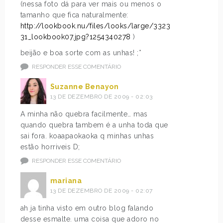
(nessa foto dá para ver mais ou menos o
tamanho que fica naturalmente:
http://lookbook.nu/files/looks/large/3323
31_lookbook07.jpg?1254340278
)
beijão e boa sorte com as unhas! ;*
RESPONDER ESSE COMENTÁRIO
Suzanne Benayon
13 DE DEZEMBRO DE 2009 - 02:03
A minha não quebra facilmente… mas
quando quebra tambem é a unha toda que
sai fora. koaapaokaoka q minhas unhas
estão horriveis D;
RESPONDER ESSE COMENTÁRIO
mariana
13 DE DEZEMBRO DE 2009 - 02:07
ah ja tinha visto em outro blog falando
desse esmalte. uma coisa que adoro no