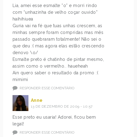
Lia, amei esse esmalte *o* e morri rindo
com “unhazinha de velho coçar ouvido”
haihihiuea
Guria vai na fé que tuas unhas crescem, as
minhas sempre foram compridas mas mês
passado quebraram totalmente! Não sei o
que deu :( mas agora elas estão crescendo
denovo \o/
Esmalte preto é chatinho de pintar mesmo,
assim como o vermelho.. haueheah
Ain quero saber o resultado da promo :(
mimimi
RESPONDER ESSE COMENTÁRIO
Anne
13 DE DEZEMBRO DE 2009 - 10:57
Esse preto eu usaria! Adorei, ficou bem
legal!
RESPONDER ESSE COMENTÁRIO