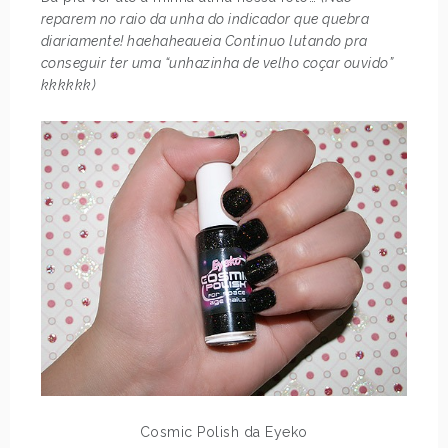
reparem no raio da unha do indicador que quebra
diariamente! haehaheaueia Continuo lutando pra
conseguir ter uma “unhazinha de velho coçar ouvido”
kkkkkk)
Cosmic Polish da Eyeko