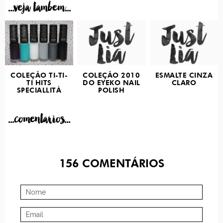
...veja tambem...
COLEÇÃO TI-TI-
COLEÇÃO 2010
ESMALTE CINZA
TI HITS
DO EYEKO NAIL
CLARO
SPECIALLITÀ
POLISH
...comentarios...
156
COMENTÁRIOS