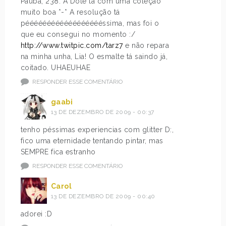
Paúba, 238. A Dote tá com uma coleção
muito boa *-* A resolução tá
pééééééééééééééééééssima, mas foi o
que eu consegui no momento :/
http://www.twitpic.com/tarz7
e não repara
na minha unha, Lia! O esmalte tá saindo já,
coitado. UHAEUHAE
RESPONDER ESSE COMENTÁRIO
gaabi
13 DE DEZEMBRO DE 2009 - 00:37
tenho péssimas experiencias com glitter D:,
fico uma eternidade tentando pintar, mas
SEMPRE fica estranho
RESPONDER ESSE COMENTÁRIO
Carol
13 DE DEZEMBRO DE 2009 - 00:40
adorei :D