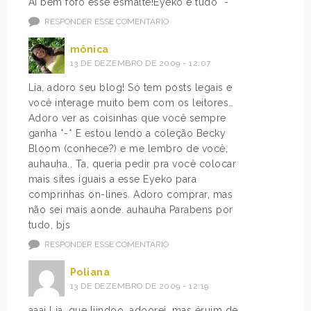
Ai bem fofo esse esmalte!Eyeko é tudo *-*
RESPONDER ESSE COMENTÁRIO
mônica
13 DE DEZEMBRO DE 2009 - 12:07
Lia, adoro seu blog! Só tem posts legais e
você interage muito bem com os leitores…
Adoro ver as coisinhas que você sempre
ganha *-* E estou lendo a coleção Becky
Bloom (conhece?) e me lembro de você,
auhauha.. Ta, queria pedir pra você colocar
mais sites iguais a esse Eyeko para
comprinhas on-lines. Adoro comprar, mas
não sei mais aonde. auhauha Parabens por
tudo, bjs
RESPONDER ESSE COMENTÁRIO
Poliana
13 DE DEZEMBRO DE 2009 - 12:19
aaai Lia, que liindoo, adoorei, mas éruim de