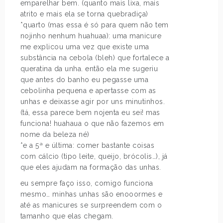
emparelhar bem. (quanto mais lixa, mais
atrito e mais ela se torna quebradiça)
*quarto (mas essa é só para quem não tem
nojinho nenhum huahuaa): uma manicure
me explicou uma vez que existe uma
substância na cebola (bleh) que fortalece a
queratina da unha. então ela me sugeriu
que antes do banho eu pegasse uma
cebolinha pequena e apertasse com as
unhas e deixasse agir por uns minutinhos.
(tá, essa parece bem nojenta eu sei! mas
funciona! huahaua o que não fazemos em
nome da beleza né)
*e a 5ª e última: comer bastante coisas
com cálcio (tipo leite, queijo, brócolis…), já
que eles ajudam na formação das unhas.
eu sempre faço isso, comigo funciona
mesmo… minhas unhas são enooormes e
até as manicures se surpreendem com o
tamanho que elas chegam.