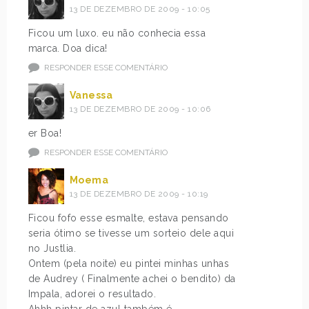
13 DE DEZEMBRO DE 2009 - 10:05
Ficou um luxo. eu não conhecia essa
marca. Doa dica!
RESPONDER ESSE COMENTÁRIO
Vanessa
13 DE DEZEMBRO DE 2009 - 10:06
er Boa!
RESPONDER ESSE COMENTÁRIO
Moema
13 DE DEZEMBRO DE 2009 - 10:19
Ficou fofo esse esmalte, estava pensando
seria ótimo se tivesse um sorteio dele aqui
no Justlia.
Ontem (pela noite) eu pintei minhas unhas
de Audrey ( Finalmente achei o bendito) da
Impala, adorei o resultado.
Ahhh pintar de azul também é