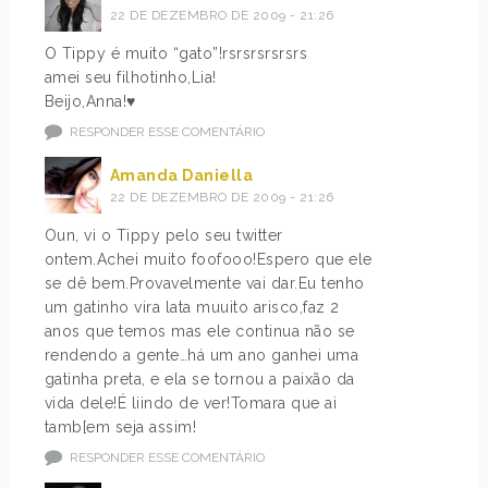
22 DE DEZEMBRO DE 2009 - 21:26
O Tippy é muito “gato”!rsrsrsrsrsrs
amei seu filhotinho,Lia!
Beijo,Anna!♥
RESPONDER ESSE COMENTÁRIO
Amanda Daniella
22 DE DEZEMBRO DE 2009 - 21:26
Oun, vi o Tippy pelo seu twitter
ontem.Achei muito foofooo!Espero que ele
se dê bem.Provavelmente vai dar.Eu tenho
um gatinho vira lata muuito arisco,faz 2
anos que temos mas ele continua não se
rendendo a gente…há um ano ganhei uma
gatinha preta, e ela se tornou a paixão da
vida dele!É liindo de ver!Tomara que ai
tamb[em seja assim!
RESPONDER ESSE COMENTÁRIO