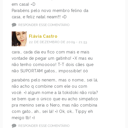
em casa) =D
Parabéns pelo novo membro felino da
casa, e feliz natal neam!!! =D
RESPONDER ESSE COMENTÁRIO
Flávia Castro
22 DE DEZEMBRO DE 2009 - 21:53
cara… cada dia eu fico com mais e mais
vontade de pegar um gatinho! =X mas eu
não tenho comooooo! T-T dois cães que
não SUPORTAM gatos… impossible! óò
parabéns pelo nenem… mas o nome… sei lá,
não acho q combine com ele ou com
você. =) algum nome a là tokidoki não rola?
se bem que o único que eu acho simpatico
pra menino seria o Nero, mas não combina
com gato… ah… sei lá! =) Ok, ok… Tippy eh
meigo tb! =)
RESPONDER ESSE COMENTÁRIO