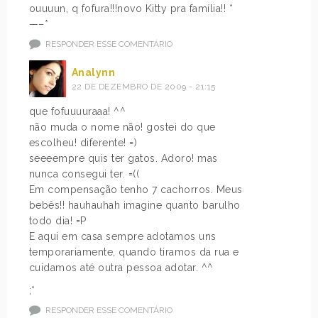
ouuuun, q fofura!!!novo Kitty pra família!! *
—–*
RESPONDER ESSE COMENTÁRIO
Analynn
22 DE DEZEMBRO DE 2009 - 21:15
que fofuuuuraaa! ^^
não muda o nome não! gostei do que
escolheu! diferente! =)
seeeempre quis ter gatos. Adoro! mas
nunca consegui ter. =((
Em compensação tenho 7 cachorros. Meus
bebês!! hauhauhah imagine quanto barulho
todo dia! =P
E aqui em casa sempre adotamos uns
temporariamente, quando tiramos da rua e
cuidamos até outra pessoa adotar. ^^
;*
RESPONDER ESSE COMENTÁRIO