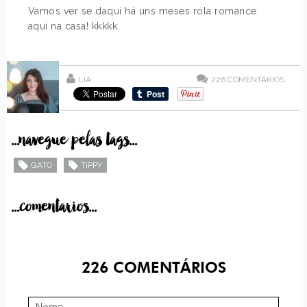
Vamos ver se daqui há uns meses rola romance
aqui na casa! kkkkk
LIA
226
COMENTÁRIOS
...navegue pelas tags...
GATO
TIPPY
...comentarios...
226
COMENTÁRIOS