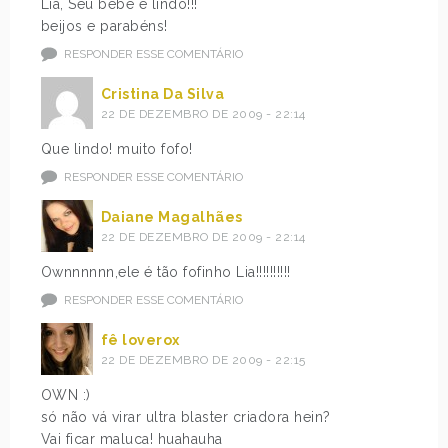
Lia, Seu bebê é lindo!!!
beijos e parabéns!
RESPONDER ESSE COMENTÁRIO
Cristina Da Silva
22 DE DEZEMBRO DE 2009 - 22:14
Que lindo! muito fofo!
RESPONDER ESSE COMENTÁRIO
Daiane Magalhães
22 DE DEZEMBRO DE 2009 - 22:14
Ownnnnnn,ele é tão fofinho Lia!!!!!!!!!!
RESPONDER ESSE COMENTÁRIO
fê loverox
22 DE DEZEMBRO DE 2009 - 22:15
OWN :)
só não vá virar ultra blaster criadora hein?
Vai ficar maluca! huahauha