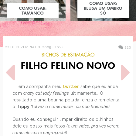
COMO USAR:
COMO USAR:
BLUSA UM OMBRO
TAMANCO
SÓ
22 DE DEZEMBRO DE 2009 - 20:44
226
BICHOS DE ESTIMAÇÃO
FILHO FELINO NOVO
Quem acompanha meu
twitter
sabe que eu andava
com
crazy cat lady feelings
ultimamente… O
resultado é uma bolinha peluda, cinza e remelenta:
POST ANTERIOR
PRÓXIMO POST
o
Tippy
(talvez o nome mude.. ou não haehuhe)
.
OVERDOSE: NATAL
COMO USAR: ESPECIAL
RÉVEILLON
Quando eu conseguir limpar direito os olhinhos
dele eu posto mais fotos
(e um vídeo, pra vcs verem
como ele corre engraçado!)
!