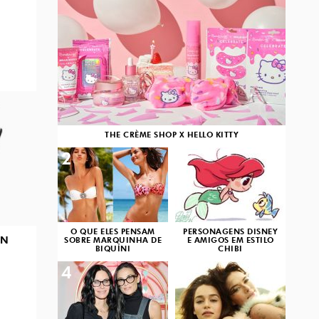
THE CRÈME SHOP X HELLO KITTY
2
3
O QUE ELES PENSAM
PERSONAGENS DISNEY
IN
SOBRE MARQUINHA DE
E AMIGOS EM ESTILO
BIQUÍNI
CHIBI
4
5