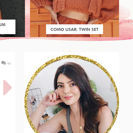
 UM
COMO USAR: TWIN SET
44
SEN