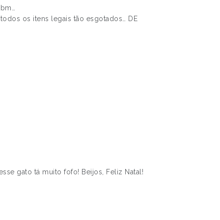
 tbm…
e todos os itens legais tão esgotados… DE
esse gato tá muito fofo! Beijos, Feliz Natal!