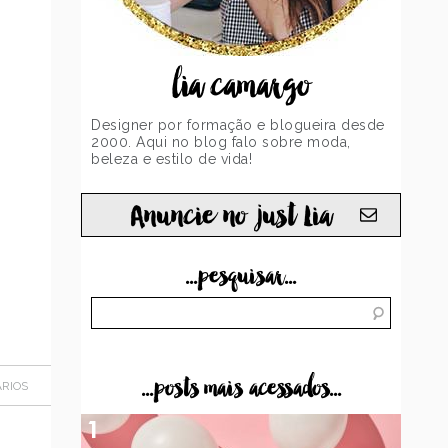
lia camargo
Designer por formação e blogueira desde
2000. Aqui no blog falo sobre moda,
beleza e estilo de vida!
Anuncie no just Lia
...pesquisar...
...posts mais acessados...
RIOS
1