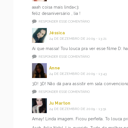
aaah coisa mais linda<3
feliz desaniversário , lia !
RESPONDER ESSE COMENTÁRIO
Jéssica
24 DE DEZEMBRO DE 2009 - 13:21
Ai que massa! Tou louca pra ver esse filme D: ha
RESPONDER ESSE COMENTÁRIO
Anne
24 DE DEZEMBRO DE 2009 - 13:43
3D! 3D! Não dá para assistir em sala convencional
RESPONDER ESSE COMENTÁRIO
Ju Marton
24 DE DEZEMBRO DE 2009 - 13:51
Amay! Linda imagem. Ficou perfeita. To louca pra