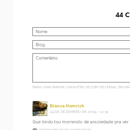
44
C
PARA USAR AVATAR, CADASTRE-SE COM SEU EMAIL EM
GR
Bianca Homrich
24 DE DEZEMBRO DE 2009 - 12:51
Que liindo,tou morrendo de ansciedade pra ver l