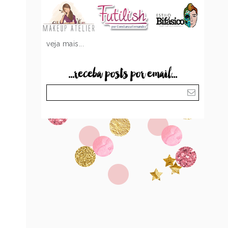
veja mais...
...receba posts por email...