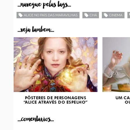
...navegue pelas tags...
ALICE NO PAÍS DAS MARAVILHAS
CHÁ
CINEMA
...veja tambem...
PÔSTERES DE PERSONAGENS
UM CA
“ALICE ATRAVÉS DO ESPELHO”
O
...comentarios...