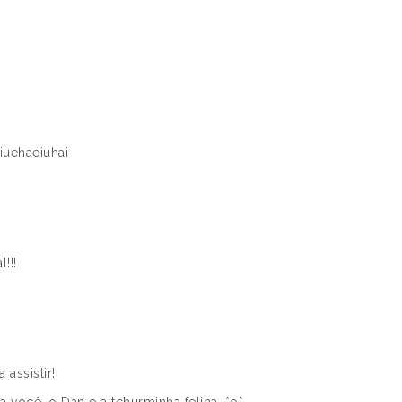
iuehaeiuhai
!!!
 assistir!