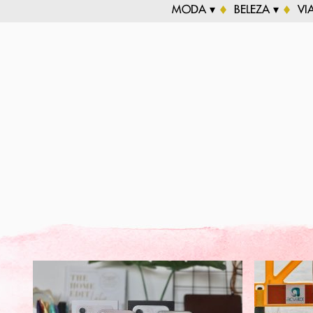
MODA ▾
BELEZA ▾
VI