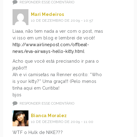
RESPONDER ESSE COMENTÁRIO
Mari Medeiros
10 DE DEZEMBRO DE 2009 - 10:57
Liaaa, não tem nada a ver com o post, mas
vi isso em um blog e lembrei de você!
http://www.airlinepost.com/offbeat-
news/eva-airways-hello-kitty.html
Acho que você está precisando ir para o
japão!!!
Ah e vi camisetas na Renner escrito: “Who
is your kitty?” Uma graça!!! (Pelo menos
tinha aqui em Curitiba!
bjos
RESPONDER ESSE COMENTÁRIO
Bianca Moralez
10 DE DEZEMBRO DE 2009 - 11:00
WTF o Hulk de NIKE???