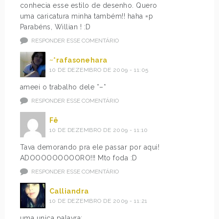
conhecia esse estilo de desenho. Quero
uma caricatura minha também!! haha =p
Parabéns, Willian ! :D
RESPONDER ESSE COMENTÁRIO
~*rafasonehara
10 DE DEZEMBRO DE 2009 - 11:05
ameei o trabalho dele *–*
RESPONDER ESSE COMENTÁRIO
Fê
10 DE DEZEMBRO DE 2009 - 11:10
Tava demorando pra ele passar por aqui!
ADOOOOOOOOORO!!! Mto foda :D
RESPONDER ESSE COMENTÁRIO
Calliandra
10 DE DEZEMBRO DE 2009 - 11:21
uma unica palavra: