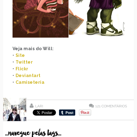
Veja mais do Will:
•
Site
•
Twitter
•
Flickr
•
Deviantart
•
Camiseteria
LARI
121
COMENTÁRIOS
...navegue pelas tags...