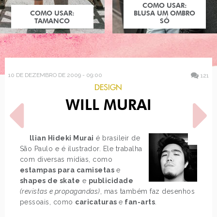
COMO USAR:
COMO USAR:
BLUSA UM OMBRO
TAMANCO
SÓ
10 DE DEZEMBRO DE 2009 - 09:00
121
DESIGN
WILL MURAI
Willian Hideki Murai
é brasileir de
São Paulo e é ilustrador. Ele trabalha
com diversas mídias, como
POST ANTERIOR
PRÓXIMO POST
estampas para camisetas
e
COMO USAR: AZUL BIC
ESTILO: MEGAN FOX
shapes de skate
e
publicidade
(revistas e propagandas)
, mas também faz desenhos
pessoais, como
caricaturas
e
fan-arts
.