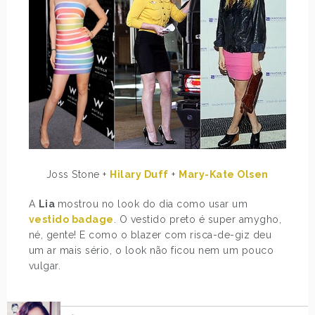
Joss Stone +
Hilary Duff
+
Mary-Kate Olsen
A
Lia
mostrou no look do dia como usar um
vestido badage
. O vestido preto é super amygho,
né, gente! E como o blazer com risca-de-giz deu
um ar mais sério, o look não ficou nem um pouco
vulgar.