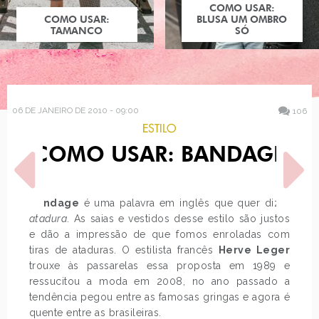
COMO USAR:
COMO USAR:
BLUSA UM OMBRO
TAMANCO
SÓ
06 DE JANEIRO DE 2010 - 09:00
106
ESTILO
COMO USAR: BANDAGE
Bandage
é uma palavra em inglês que quer dizer
atadura
. As saias e vestidos desse estilo são justos
e dão a impressão de que fomos enroladas com
POST ANTERIOR
PRÓXIMO POST
tiras de ataduras. O estilista francês
Herve Leger
REVELAÇÕES DAS AMIGAS
MELISSA ET CIRCENSES,
trouxe às passarelas essa proposta em 1989 e
SECRETAS
COLEÇÃO OUTONO
INVERNO 2010
ressucitou a moda em 2008, no ano passado a
tendência pegou entre as famosas gringas e agora é
quente entre as brasileiras.