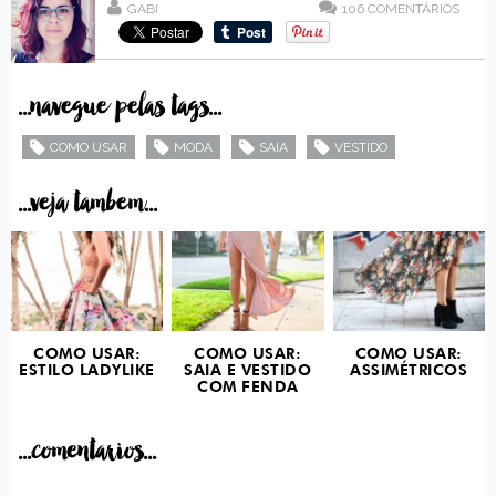
GABI
106
COMENTÁRIOS
...navegue pelas tags...
COMO USAR
MODA
SAIA
VESTIDO
...veja tambem...
COMO USAR:
COMO USAR:
COMO USAR:
ESTILO LADYLIKE
SAIA E VESTIDO
ASSIMÉTRICOS
COM FENDA
...comentarios...