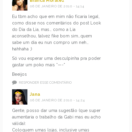
Bianca Moralez
06 DE JANEIRO DE 2010 - 14:14
Eu tbm acho que em mim não ficaria legal,
como disse nos comentários do post Look
do Dia da Lia, mas… como a Lia
aconselhou, talvez fike bom sim…quem
sabe um dia eu nun compro um neh…
hahhaha ;)
Só vou esperar uma desculpinha pra poder
gastar um poko mais *—-*
Beeijos
RESPONDER ESSE COMENTÁRIO
Jana
06 DE JANEIRO DE 2010 - 14:24
Gente, posso dar uma sugestão (que super
aumentaria o trabalho da Gabi mas eu acho
válida):
Coloquem umas lojas, inclusive umas