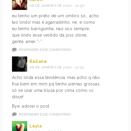
06 DE JANEIRO DE 2010 - 12:50
eu tenho um preto de um ombro só… acho
tao lindo! mas é agarradinho, ne, e como
eu tenho barriguinha, nao uso sempre.
que lindo esse vestido da joss stone,
gente, amei *-*
RESPONDER ESSE COMENTÁRIO
Railane
06 DE JANEIRO DE 2010 - 12:52
Acho linda essa tendência, mas acho q não
fica bem em mim pq tenho pernas grossas,
só se usar uma blusa por cima como vc
disse!
Bye, adorei o post.
RESPONDER ESSE COMENTÁRIO
Layla