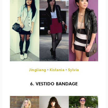
Jingliang
+
Kistania
+
Sylvia
6. VESTIDO BANDAGE