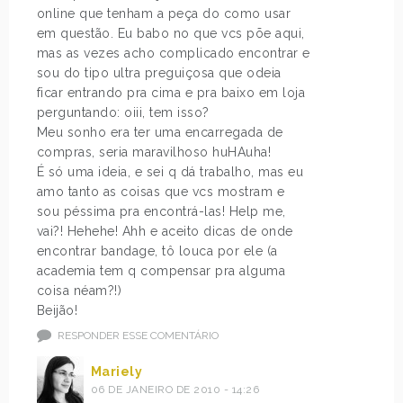
online que tenham a peça do como usar
em questão. Eu babo no que vcs põe aqui,
mas as vezes acho complicado encontrar e
sou do tipo ultra preguiçosa que odeia
ficar entrando pra cima e pra baixo em loja
perguntando: oiii, tem isso?
Meu sonho era ter uma encarregada de
compras, seria maravilhoso huHAuha!
É só uma ideia, e sei q dá trabalho, mas eu
amo tanto as coisas que vcs mostram e
sou péssima pra encontrá-las! Help me,
vai?! Hehehe! Ahh e aceito dicas de onde
encontrar bandage, tô louca por ele (a
academia tem q compensar pra alguma
coisa néam?!)
Beijão!
RESPONDER ESSE COMENTÁRIO
Mariely
06 DE JANEIRO DE 2010 - 14:26