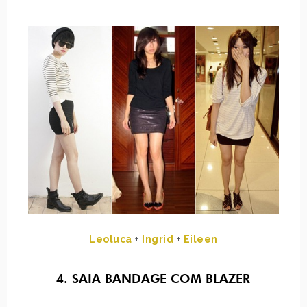
Leoluca
+
Ingrid
+
Eileen
4. SAIA BANDAGE COM BLAZER