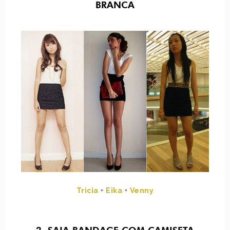
BRANCA
Tricia
+
Eika
+
Venny