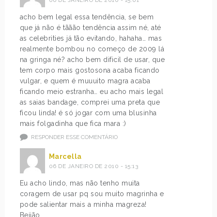
06 DE JANEIRO DE 2010 - 15:01
acho bem legal essa tendência, se bem
que já não é tããão tendência assim né, até
as celebrities já tão evitando, hahaha… mas
realmente bombou no começo de 2009 lá
na gringa né? acho bem dificil de usar, que
tem corpo mais gostosona acaba ficando
vulgar, e quem é muuuito magra acaba
ficando meio estranha… eu acho mais legal
as saias bandage, comprei uma preta que
ficou linda! é só jogar com uma blusinha
mais folgadinha que fica mara :)
RESPONDER ESSE COMENTÁRIO
Marcella
06 DE JANEIRO DE 2010 - 15:13
Eu acho lindo, mas não tenho muita
coragem de usar pq sou muito magrinha e
pode salientar mais a minha magreza!
Beijão