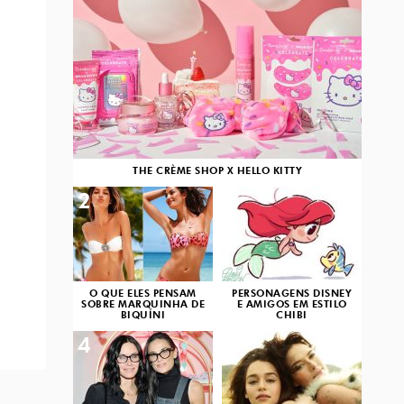
THE CRÈME SHOP X HELLO KITTY
2
3
O QUE ELES PENSAM
PERSONAGENS DISNEY
SOBRE MARQUINHA DE
E AMIGOS EM ESTILO
BIQUÍNI
CHIBI
4
5