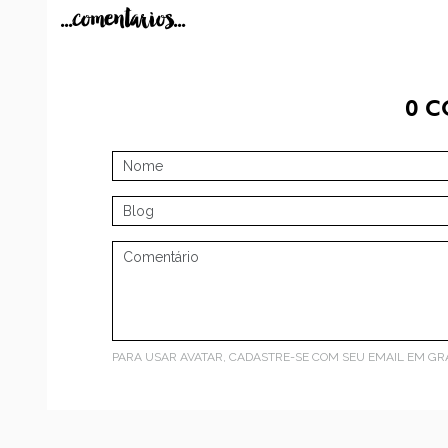
...comentarios...
0
C
PARA USAR AVATAR, CADASTRE-SE COM SEU EMAIL EM
GR