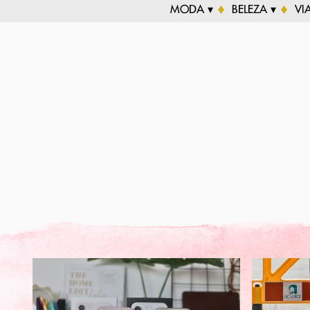
MODA ▾
BELEZA ▾
VI