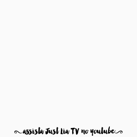
8
assista Just Lia TV no youtube
9