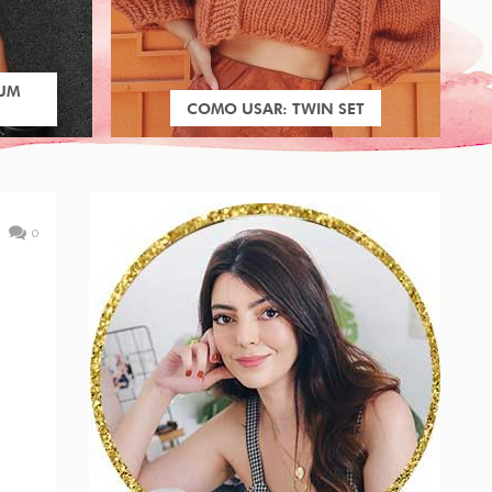
 UM
COMO USAR: TWIN SET
0