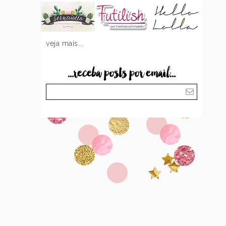
veja mais...
...receba posts por email...