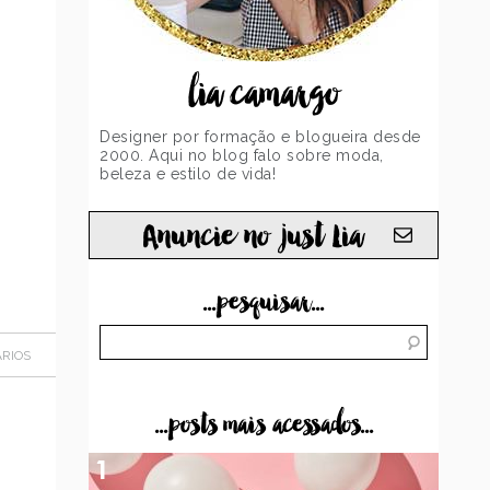
lia camargo
Designer por formação e blogueira desde
2000. Aqui no blog falo sobre moda,
beleza e estilo de vida!
Anuncie no just Lia
...pesquisar...
RIOS
...posts mais acessados...
1