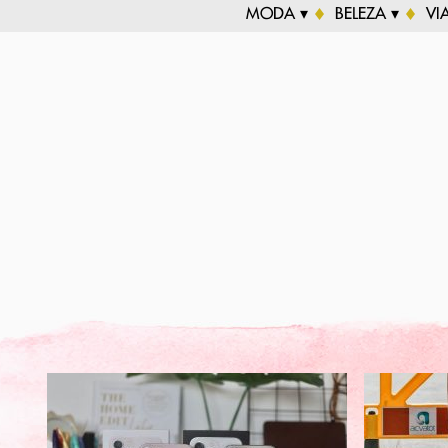
MODA ▾
BELEZA ▾
VI