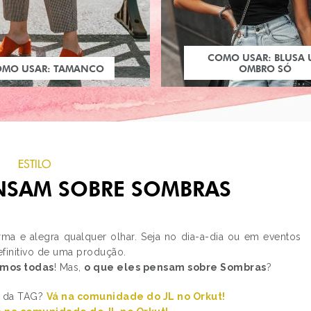
COMO USAR: BLUSA
OMO USAR: TAMANCO
OMBRO SÓ
ESTILO
ENSAM SOBRE SOMBRAS
rma e alegra qualquer olhar. Seja no dia-a-dia ou em eventos
finitivo de uma produção.
mos todas
! Mas,
o que eles pensam sobre Sombras
?
PRÓXIMO POST
PIXIE DUST NA CAPRI
ar da TAG?
Vá na comunidade do JL no Orkut!