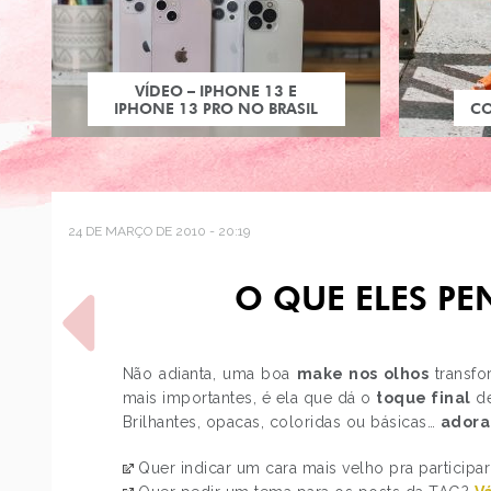
VÍDEO – IPHONE 13 E
IPHONE 13 PRO NO BRASIL
C
24 DE MARÇO DE 2010 - 20:19
O QUE ELES P
Não adianta, uma boa
make nos olhos
transfo
mais importantes, é ela que dá o
toque final
de
Brilhantes, opacas, coloridas ou básicas…
adora
POST ANTERIOR
COMO USAR: ROSA-
Quer indicar um cara mais velho pra particip
CHOQUE