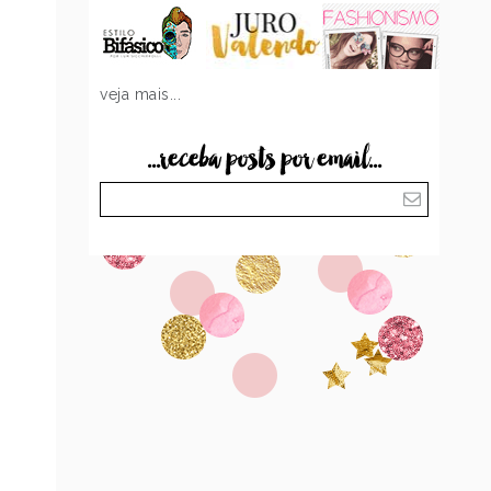
veja mais...
...receba posts por email...