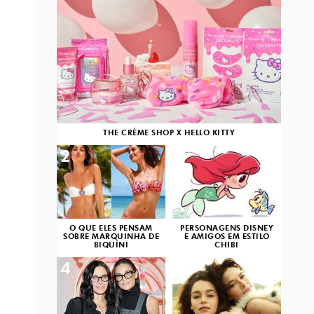
THE CRÈME SHOP X HELLO KITTY
2
3
O QUE ELES PENSAM
PERSONAGENS DISNEY
SOBRE MARQUINHA DE
E AMIGOS EM ESTILO
BIQUÍNI
CHIBI
4
5