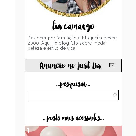
lia camargo
Designer por formação e blogueira desde
2000. Aqui no blog falo sobre moda,
beleza e estilo de vida!
Anuncie no just Lia
...pesquisar...
...posts mais acessados...
1