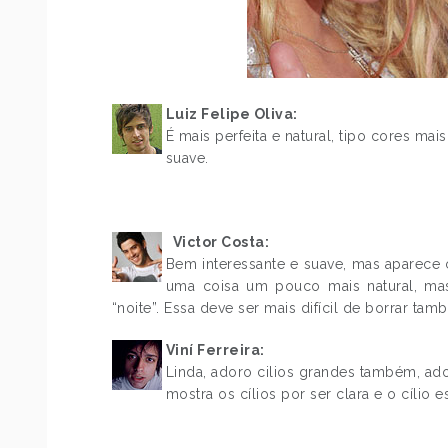
Luiz Felipe Oliva:
É mais perfeita e natural, tipo cores m
suave.
.
.
.
.
.
.
Victor Costa:
Bem interessante e suave, mas aparece 
uma coisa um pouco mais natural, ma
“noite”. Essa deve ser mais difícil de borrar tamb
Viní Ferreira:
Linda, adoro cilios grandes também, ado
mostra os cílios por ser clara e o cílio 
.