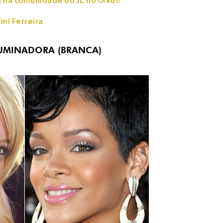
á na comunidade do JL no Orkut!
íni Ferreira
UMINADORA (BRANCA)