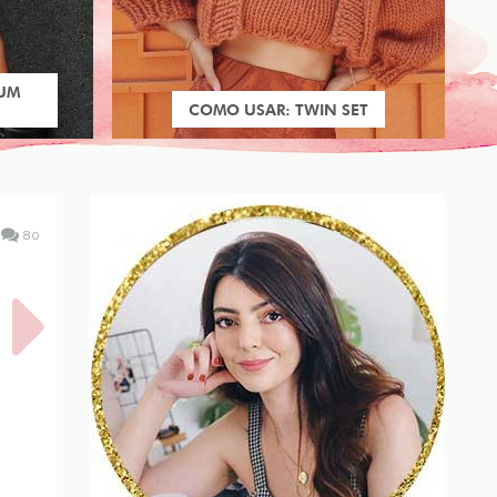
 UM
COMO USAR: TWIN SET
80
CHO