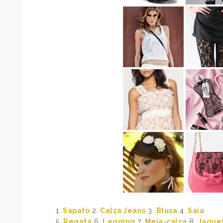
1.
Sapato
2.
Calça Jeans
3.
Blusa
4.
Saia
5.
Regata
6.
Legging
7.
Meia-calça
8.
Jaque