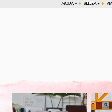
MODA ▾
BELEZA ▾
VI