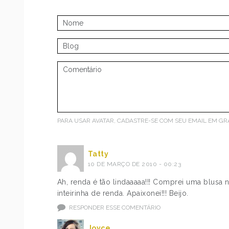
PARA USAR AVATAR, CADASTRE-SE COM SEU EMAIL EM
GR
Tatty
10 DE MARÇO DE 2010 - 00:23
Ah, renda é tão lindaaaaa!!! Comprei uma blusa
inteirinha de renda. Apaixonei!!! Beijo.
RESPONDER ESSE COMENTÁRIO
Joyce