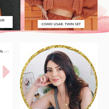
 UM
COMO USAR: TWIN SET
107
Ã