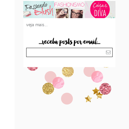
veja mais...
...receba posts por email...