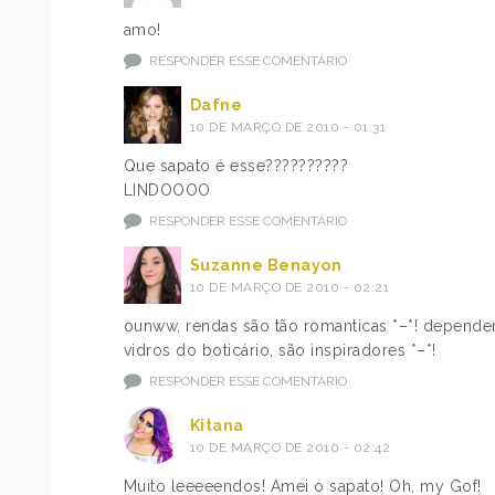
amo!
RESPONDER ESSE COMENTÁRIO
Dafne
10 DE MARÇO DE 2010 - 01:31
Que sapato é esse??????????
LINDOOOO
RESPONDER ESSE COMENTÁRIO
Suzanne Benayon
10 DE MARÇO DE 2010 - 02:21
ounww, rendas são tão romanticas *–*! dependen
vidros do boticário, são inspiradores *–*!
RESPONDER ESSE COMENTÁRIO
Kitana
10 DE MARÇO DE 2010 - 02:42
Muito leeeeendos! Amei o sapato! Oh, my Gof!