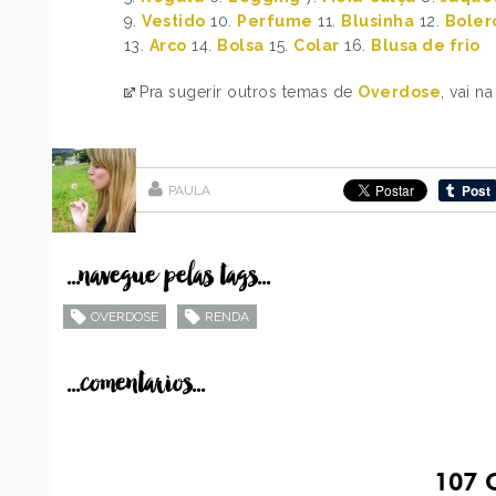
9.
Vestido
10.
Perfume
11.
Blusinha
12.
Boler
13.
Arco
14.
Bolsa
15.
Colar
16.
Blusa de frio
Pra sugerir outros temas de
Overdose
, vai n
PAULA
...navegue pelas tags...
OVERDOSE
RENDA
...comentarios...
107
C