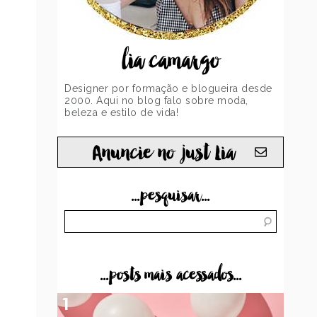
lia camargo
Designer por formação e blogueira desde
2000. Aqui no blog falo sobre moda,
beleza e estilo de vida!
Anuncie no just Lia
...pesquisar...
...posts mais acessados...
1