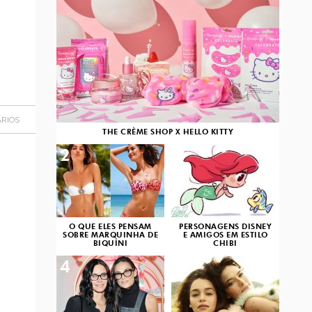
RIOS
THE CRÈME SHOP X HELLO KITTY
2
3
O QUE ELES PENSAM
PERSONAGENS DISNEY
SOBRE MARQUINHA DE
E AMIGOS EM ESTILO
BIQUÍNI
CHIBI
4
5