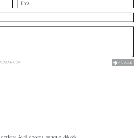
AVATAR.COM
certeza Avril chorou sangue kkkkkk