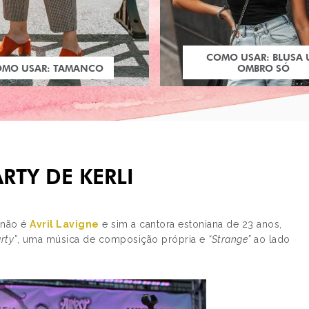
COMO USAR: BLUSA
OMO USAR: TAMANCO
OMBRO SÓ
ARTY DE KERLI
 não é
Avril Lavigne
e sim a cantora estoniana de 23 anos,
rty”
, uma música de composição própria e
“Strange”
ao lado
PRÓXIMO POST
COMO USAR: COTUR