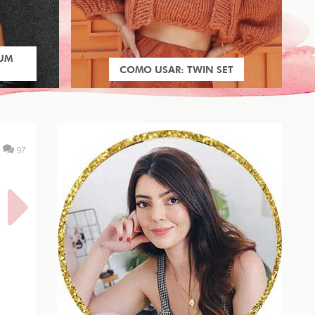
 UM
COMO USAR: TWIN SET
97
NO