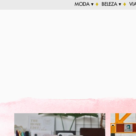
MODA ▾
BELEZA ▾
VI