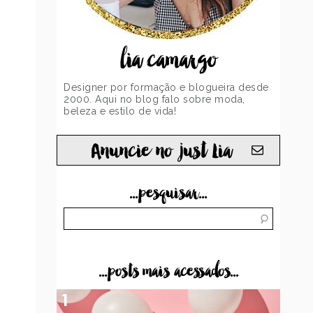
lia camargo
Designer por formação e blogueira desde
2000. Aqui no blog falo sobre moda,
beleza e estilo de vida!
Anuncie no just Lia
...pesquisar...
...posts mais acessados...
1