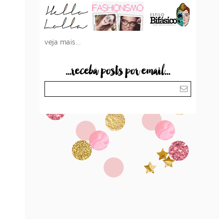
veja mais...
...receba posts por email...