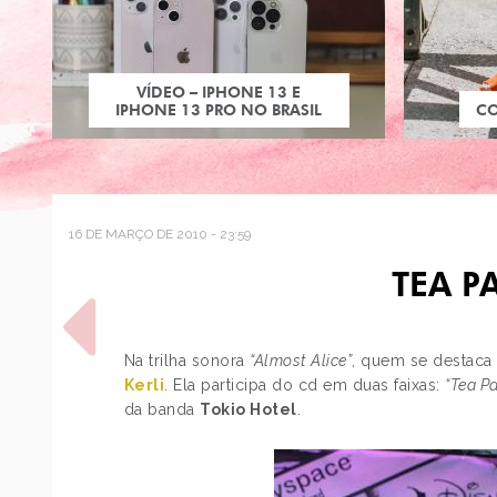
VÍDEO – IPHONE 13 E
IPHONE 13 PRO NO BRASIL
C
16 DE MARÇO DE 2010 - 23:59
TEA P
Na trilha sonora
“Almost Alice”
, quem se destaca
Kerli
. Ela participa do cd em duas faixas:
“Tea Pa
da banda
Tokio Hotel
.
POST ANTERIOR
OVERDOSE: PAETÊ