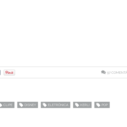
97
COMENTÁ
CLIPE
DISNEY
ELETRÔNICA
KERLI
POP