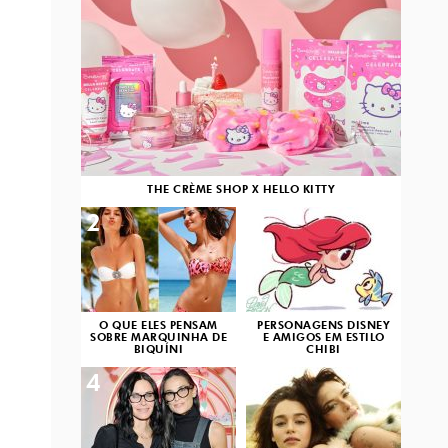
THE CRÈME SHOP X HELLO KITTY
2
3
O QUE ELES PENSAM
PERSONAGENS DISNEY
SOBRE MARQUINHA DE
E AMIGOS EM ESTILO
BIQUÍNI
CHIBI
4
5