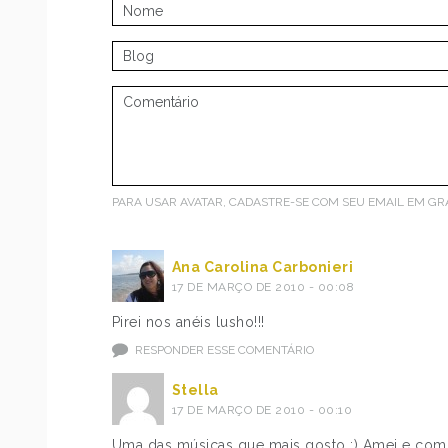
PARA USAR AVATAR, CADASTRE-SE COM SEU EMAIL EM
GR
Ana Carolina Carbonieri
17 DE MARÇO DE 2010 - 00:08
Pirei nos anéis lusho!!!
RESPONDER ESSE COMENTÁRIO
Stella
17 DE MARÇO DE 2010 - 00:10
Uma das músicas que mais gosto :) Amei e com 