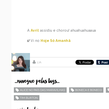
A
Avril
assistiu e chorou! ahuahuahuaaua
Vi no
Hoje Só Amanhã
LIA
...navegue pelas tags...
ALICE NO PAÍS DAS MARAVILHAS
BONECA E BONECO
TIM BURTON