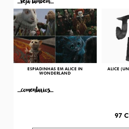
...veja tambem...
ESPIADINHAS EM ALICE IN
ALICE (U
WONDERLAND
...comentarios...
97
C