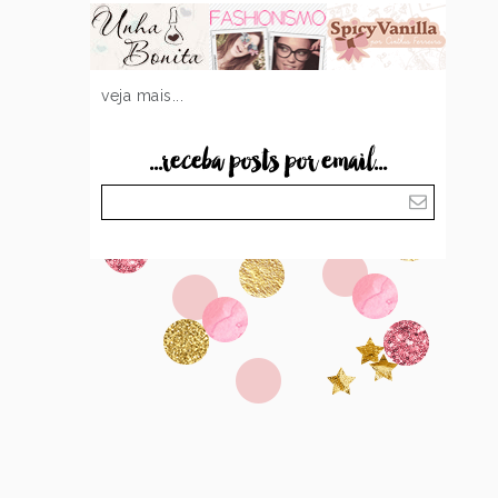
veja mais...
...receba posts por email...