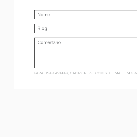
PARA USAR AVATAR, CADASTRE-SE COM SEU EMAIL EM
GR