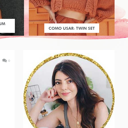
 UM
COMO USAR: TWIN SET
0