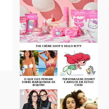
THE CRÈME SHOP X HELLO KITTY
2
3
O QUE ELES PENSAM
PERSONAGENS DISNEY
SOBRE MARQUINHA DE
E AMIGOS EM ESTILO
BIQUÍNI
CHIBI
4
5