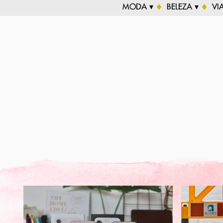
MODA ▾
BELEZA ▾
VI