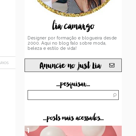
lia camargo
Designer por formação e blogueira desde
2000. Aqui no blog falo sobre moda,
beleza e estilo de vida!
Anuncie no just Lia
RIOS
...pesquisar...
...posts mais acessados...
1