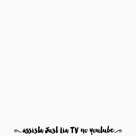
8
assista Just Lia TV no youtube
9