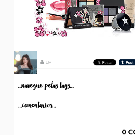
LIA
...navegue pelas tags...
...comentarios...
0
C