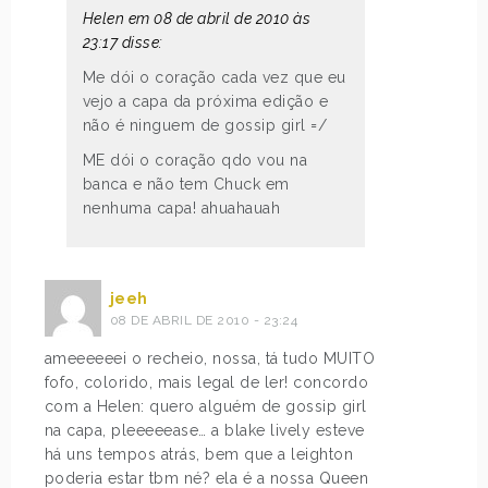
Helen em 08 de abril de 2010 às
23:17 disse:
Me dói o coração cada vez que eu
vejo a capa da próxima edição e
não é ninguem de gossip girl =/
ME dói o coração qdo vou na
banca e não tem Chuck em
nenhuma capa! ahuahauah
jeeh
08 DE ABRIL DE 2010 - 23:24
ameeeeeei o recheio, nossa, tá tudo MUITO
fofo, colorido, mais legal de ler! concordo
com a Helen: quero alguém de gossip girl
na capa, pleeeeease… a blake lively esteve
há uns tempos atrás, bem que a leighton
poderia estar tbm né? ela é a nossa Queen