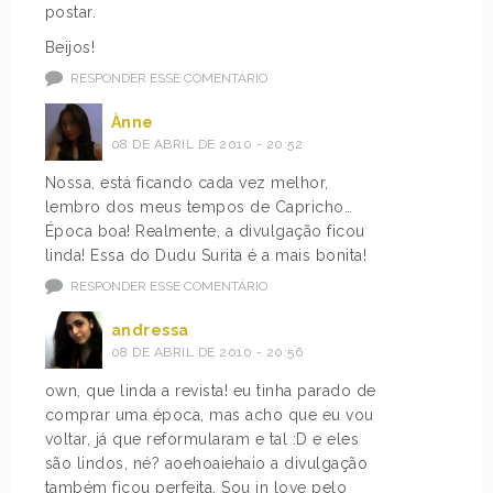
postar.
Beijos!
RESPONDER ESSE COMENTÁRIO
Ànne
08 DE ABRIL DE 2010 - 20:52
Nossa, está ficando cada vez melhor,
lembro dos meus tempos de Capricho…
Época boa! Realmente, a divulgação ficou
linda! Essa do Dudu Surita é a mais bonita!
RESPONDER ESSE COMENTÁRIO
andressa
08 DE ABRIL DE 2010 - 20:56
own, que linda a revista! eu tinha parado de
comprar uma época, mas acho que eu vou
voltar, já que reformularam e tal :D e eles
são lindos, né? aoehoaiehaio a divulgação
também ficou perfeita. Sou in love pelo