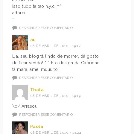
isso tudo ta tao n.y.c.!^^
adorei
:*
RESPONDER ESSE COMENTÁRIO
au
08 DE ABRIL DE 2010 - 19:17
Lia, seu blog tá lindo de morrer, dá gosto
de ficar vendo! *-* E o design da Capricho
tá mara, amei muuuito!
RESPONDER ESSE COMENTÁRIO
Thata
08 DE ABRIL DE 2010 - 19:19
\o/ Arrasou
RESPONDER ESSE COMENTÁRIO
Paola
08 DE ABRIL DE 2010 - 19:24