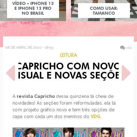
COMO USAR:
TAMANCO
08 DE ABRIL DE 2010 - 18:53
101
LEITURA
CAPRICHO COM NOVO
VISUAL E NOVAS SEÇÕES
A
revista Capricho
dessa quinzena tá cheia de
novidades! As seções foram reformuladas, ela tá
POST ANTERIOR
PRÓXIMO POST
com projeto gráfico novo e tem três opções de
KATKILLER
LOOK DO DIA: JAQUETA
MILITAR
capa com cada um dos meninos do
VDG
.