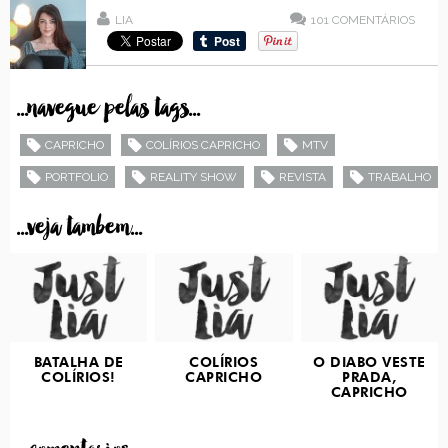
LIA
101
COMENTÁRIOS
...navegue pelas tags...
CAPRICHO
COLÍRIOS CAPRICHO
MTV
PORTFOLIO
REALITY SHOW
REVISTA
TRABALHO
...veja tambem...
BATALHA DE
COLÍRIOS
O DIABO VESTE
COLÍRIOS!
CAPRICHO
PRADA,
CAPRICHO