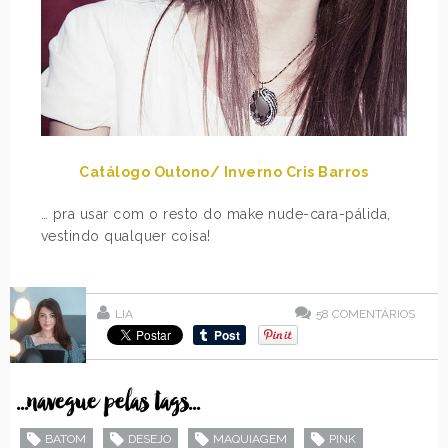
Catálogo Outono/ Inverno Cris Barros
… pra usar com o resto do make nude-cara-pálida,
vestindo qualquer coisa!
LIA
58
COMENTÁRIOS
...navegue pelas tags...
BATOM
DESEJO
MAQUIAGEM
PINK