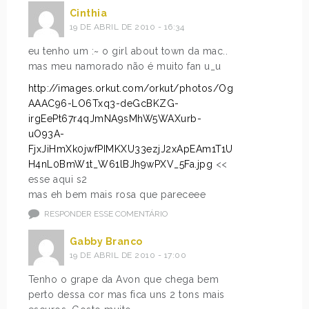
Cinthia
19 DE ABRIL DE 2010 - 16:34
eu tenho um :~ o girl about town da mac..
mas meu namorado não é muito fan u_u
http://images.orkut.com/orkut/photos/Og
AAAC96-LO6Txq3-deGcBKZG-
irgEePt67r4qJmNA9sMhW5WAXurb-
uO93A-
FjxJiHmXk0jwfPIMKXU33ezjJ2xApEAm1T1U
H4nL0BmW1t_W61lBJh9wPXV_5Fa.jpg
<<
esse aqui s2
mas eh bem mais rosa que pareceee
RESPONDER ESSE COMENTÁRIO
Gabby Branco
19 DE ABRIL DE 2010 - 17:00
Tenho o grape da Avon que chega bem
perto dessa cor mas fica uns 2 tons mais