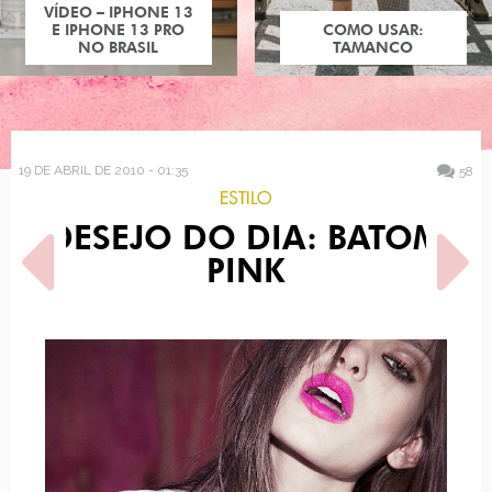
COMO USAR:
COMO USAR:
BLUSA UM OMBRO
TAMANCO
SÓ
19 DE ABRIL DE 2010 - 01:35
58
ESTILO
DESEJO DO DIA: BATOM
PINK
POST ANTERIOR
PRÓXIMO POST
SHOW DA LADY GAGA EM
OBRAS DE ARTE COM A
TÓQUIO
BARBIE