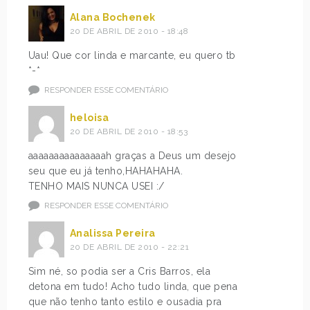
Alana Bochenek
20 DE ABRIL DE 2010 - 18:48
Uau! Que cor linda e marcante, eu quero tb
*-*
RESPONDER ESSE COMENTÁRIO
heloisa
20 DE ABRIL DE 2010 - 18:53
aaaaaaaaaaaaaaah graças a Deus um desejo
seu que eu já tenho,HAHAHAHA.
TENHO MAIS NUNCA USEI :/
RESPONDER ESSE COMENTÁRIO
Analissa Pereira
20 DE ABRIL DE 2010 - 22:21
Sim né, so podia ser a Cris Barros, ela
detona em tudo! Acho tudo linda, que pena
que não tenho tanto estilo e ousadia pra