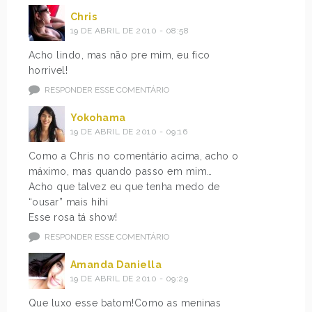
Chris
19 DE ABRIL DE 2010 - 08:58
Acho lindo, mas não pre mim, eu fico
horrivel!
RESPONDER ESSE COMENTÁRIO
Yokohama
19 DE ABRIL DE 2010 - 09:16
Como a Chris no comentário acima, acho o
máximo, mas quando passo em mim…
Acho que talvez eu que tenha medo de
“ousar” mais hihi
Esse rosa tá show!
RESPONDER ESSE COMENTÁRIO
Amanda Daniella
19 DE ABRIL DE 2010 - 09:29
Que luxo esse batom!Como as meninas