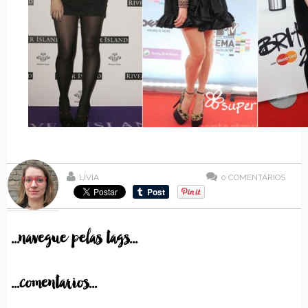
LÍVIA
0
COMENTÁRIOS
...navegue pelas tags...
...comentarios...