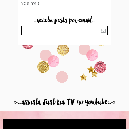
veja mais...
...receba posts por email...
8
assista Just Lia TV no youtube
9