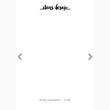
...itens desejo...
Robô aspirador – ILife