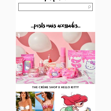
...posts mais acessados...
1
THE CRÈME SHOP X HELLO KITTY
2
3