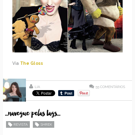
Via
The Gloss
LIA
55
COMENTÁRIOS
...navegue pelas tags...
REVISTA
SHREK