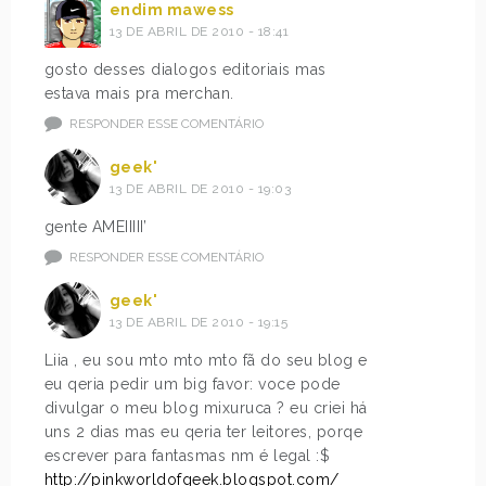
endim mawess
13 DE ABRIL DE 2010 - 18:41
gosto desses dialogos editoriais mas
estava mais pra merchan.
RESPONDER ESSE COMENTÁRIO
geek'
13 DE ABRIL DE 2010 - 19:03
gente AMEIIIII’
RESPONDER ESSE COMENTÁRIO
geek'
13 DE ABRIL DE 2010 - 19:15
Liia , eu sou mto mto mto fã do seu blog e
eu qeria pedir um big favor: voce pode
divulgar o meu blog mixuruca ? eu criei há
uns 2 dias mas eu qeria ter leitores, porqe
escrever para fantasmas nm é legal :$
http://pinkworldofgeek.blogspot.com/