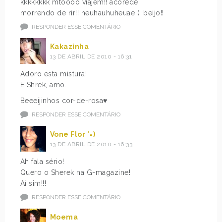
kkkkkkkk mtoooo viajem!! acoredei
morrendo de rir!! heuhauhuheuae (: beijo!!
RESPONDER ESSE COMENTÁRIO
Kakazinha
13 DE ABRIL DE 2010 - 16:31
Adoro esta mistura!
E Shrek, amo.
Beeeijinhos cor-de-rosa♥
RESPONDER ESSE COMENTÁRIO
Vone Flor *=)
13 DE ABRIL DE 2010 - 16:33
Ah fala sério!
Quero o Sherek na G-magazine!
Aí sim!!!
RESPONDER ESSE COMENTÁRIO
Moema