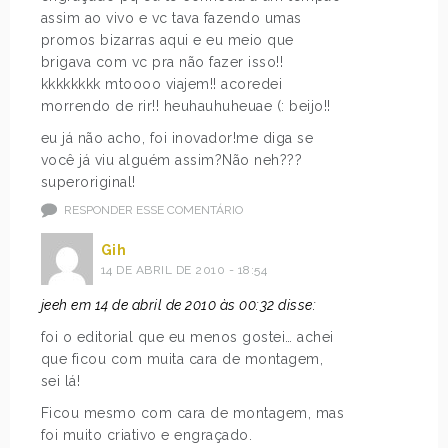
assim ao vivo e vc tava fazendo umas
promos bizarras aqui e eu meio que
brigava com vc pra não fazer isso!!
kkkkkkkk mtoooo viajem!! acoredei
morrendo de rir!! heuhauhuheuae (: beijo!!
eu já não acho, foi inovador!me diga se
você já viu alguém assim?Não neh???
superoriginal!
RESPONDER ESSE COMENTÁRIO
Gih
14 DE ABRIL DE 2010 - 18:54
jeeh em 14 de abril de 2010 às 00:32 disse:
foi o editorial que eu menos gostei… achei
que ficou com muita cara de montagem,
sei lá!
Ficou mesmo com cara de montagem, mas
foi muito criativo e engraçado.