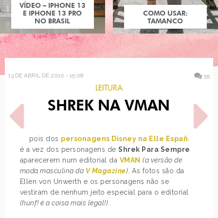
COMO USAR:
TAMANCO
13 DE ABRIL DE 2010 - 15:08
55
LEITURA
SHREK NA VMAN
Depois dos
personagens Disney na Elle España
,
é a vez dos personagens de
Shrek Para Sempre
aparecerem num editorial da
VMAN
(a versão de
POST ANTERIOR
PRÓXIMO POST
moda masculina da
V Magazine
)
. As fotos são da
OVERDOSE: FLORES
O QUE ELES PENSAM
Ellen von Unwerth e os personagens não se
SOBRE ESTILOS - PARTE…
vestiram de nenhum jeito especial para o editorial
(hunf! é a coisa mais legal!)
.