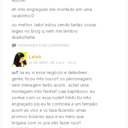
Adorei!
eh mto engraçado ele montado em uma
cavalinho:D
ou melhor, leão! estou vendo tantas coisas
legais no blog q nem me lembro
direito!hehe
RESPONDER ESSE COMENTÁRIO
Lalah
13 DE ABRIL DE 2010 - 16:21
aaff lia eu vi esse negócio e detesteeii..
gente, ficou mto tosco!! os personagens
nem interagem tanto assim.. achei uma
montagem mto feinha!! Liaa baphãooo: eu
sonhei com vc essa noite!! hihihi foi mto
engraçado pq eu te conhceia a um tempão
assim ao vivo e vc tava fazendo umas
promos bizarras aqui e eu meio que
brigava com vc pra não fazer isso!!