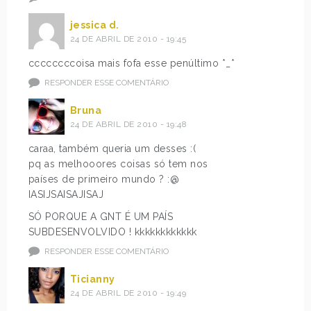
jessica d.
24 DE ABRIL DE 2010 - 19:45
ccccccccoisa mais fofa esse penúltimo *_*
RESPONDER ESSE COMENTÁRIO
Bruna
24 DE ABRIL DE 2010 - 19:48
caraa, também queria um desses :(
pq as melhooores coisas só tem nos
países de primeiro mundo ? :@
IASIJSAISAJISAJ
SÓ PORQUE A GNT É UM PAÍS
SUBDESENVOLVIDO ! kkkkkkkkkkkk
RESPONDER ESSE COMENTÁRIO
Ticianny
24 DE ABRIL DE 2010 - 19:49