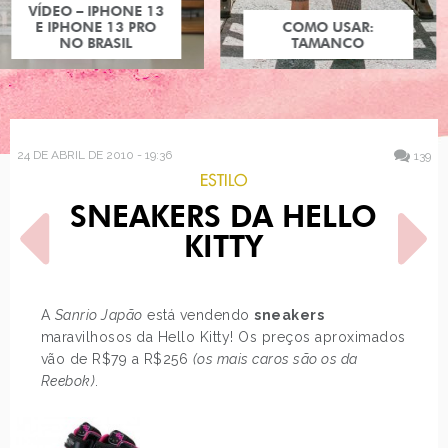
COMO USAR:
TAMANCO
24 DE ABRIL DE 2010 - 19:36
139
ESTILO
SNEAKERS DA HELLO
KITTY
A
Sanrio Japão
está vendendo
sneakers
maravilhosos
da Hello Kitty! Os preços aproximados
POST ANTERIOR
PRÓXIMO POST
vão de R$79 a R$256
(os mais caros são os da
PIXIE DUST TEM COISAS
DESEJO DO DIA:
NOVAS!
CHAMPANHE
Reebok)
.