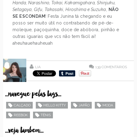
Handa, Narashino, Tokai, Kakamigahara, Shinjuku,
Setagaya, Gifu, Takasaki, Hiroshima e Suzuka
,
NÃO
SE ESCONDAM
! Festa Junina tá chegando e eu
posso ser muito útil no contrabando de pé-de-
moleque, paçoquinha, doce de abóbora, pinhão e
outras iguarias que vcs não tem fácil aí!
aheuhauehauheuah
LIA
139
COMENTÁRIOS
...navegue pelas tags...
CALÇADO
HELLO KITTY
JAPÃO
MODA
REEBOK
TÊNIS
...veja tambem...