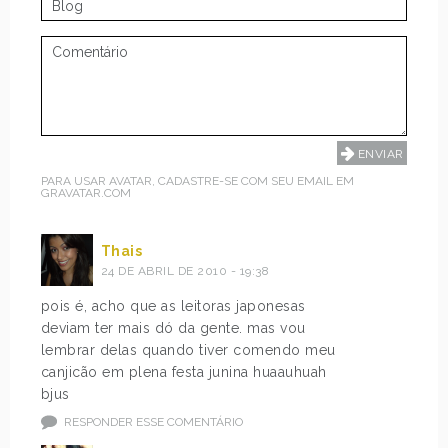
PARA USAR AVATAR, CADASTRE-SE COM SEU EMAIL EM
GRAVATAR.COM
Thais
24 DE ABRIL DE 2010 - 19:38
pois é, acho que as leitoras japonesas
deviam ter mais dó da gente. mas vou
lembrar delas quando tiver comendo meu
canjicão em plena festa junina huaauhuah
bjus
RESPONDER ESSE COMENTÁRIO