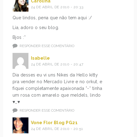
Carolina
24 DE ABRIL DE 2010 - 20:33
Que lindos, pena que não tem aqui :/
Lia, adoro o seu blog.
Bjos :*
RESPONDER ESSE COMENTÁRIO
Isabelle
24 DE ABRIL DE 2010 - 20:47
Dia desses eu vi uns Nikes da Hello kitty
pra vender no Mercado Livre e no orkut, e
fiquei completamente apaixonada *-* tinha
um rosa com amarelo que meldels, lindo
♥_♥
RESPONDER ESSE COMENTÁRIO
Vone Flor Blog PG21
24 DE ABRIL DE 2010 - 20:51