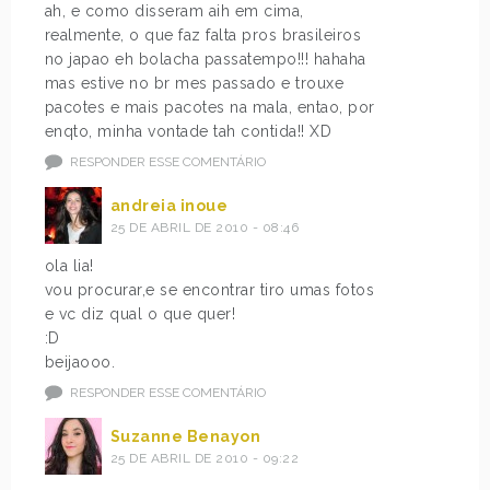
ah, e como disseram aih em cima,
realmente, o que faz falta pros brasileiros
no japao eh bolacha passatempo!!! hahaha
mas estive no br mes passado e trouxe
pacotes e mais pacotes na mala, entao, por
enqto, minha vontade tah contida!! XD
RESPONDER ESSE COMENTÁRIO
andreia inoue
25 DE ABRIL DE 2010 - 08:46
ola lia!
vou procurar,e se encontrar tiro umas fotos
e vc diz qual o que quer!
:D
beijaooo.
RESPONDER ESSE COMENTÁRIO
Suzanne Benayon
25 DE ABRIL DE 2010 - 09:22