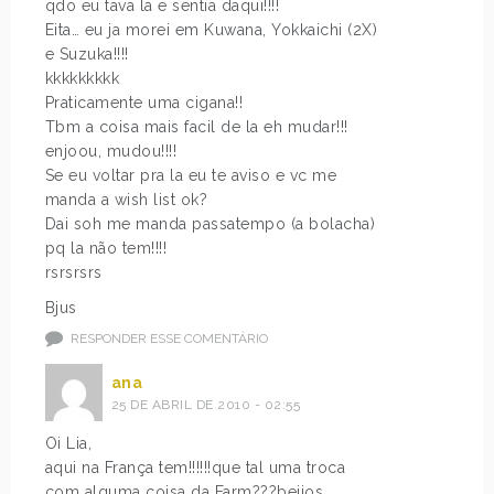
qdo eu tava la e sentia daqui!!!!
Eita… eu ja morei em Kuwana, Yokkaichi (2X)
e Suzuka!!!!
kkkkkkkkk
Praticamente uma cigana!!
Tbm a coisa mais facil de la eh mudar!!!
enjoou, mudou!!!!
Se eu voltar pra la eu te aviso e vc me
manda a wish list ok?
Dai soh me manda passatempo (a bolacha)
pq la não tem!!!!
rsrsrsrs
Bjus
RESPONDER ESSE COMENTÁRIO
ana
25 DE ABRIL DE 2010 - 02:55
Oi Lia,
aqui na França tem!!!!!!que tal uma troca
com alguma coisa da Farm???beijos