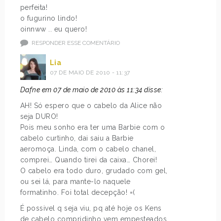
perfeita!
o fugurino lindo!
oinnww .. eu quero!
RESPONDER ESSE COMENTÁRIO
Lia
07 DE MAIO DE 2010 - 11:37
Dafne em 07 de maio de 2010 às 11:34 disse:
AH! Só espero que o cabelo da Alice não
seja DURO!
Pois meu sonho era ter uma Barbie com o
cabelo curtinho, dai saiu a Barbie
aeromoça. Linda, com o cabelo chanel,
comprei… Quando tirei da caixa… Chorei!
O cabelo era todo duro, grudado com gel,
ou sei lá, para mante-lo naquele
formatinho. Foi total decepção! =(
É possivel q seja viu, pq até hoje os Kens
de cabelo compridinho vem empesteados