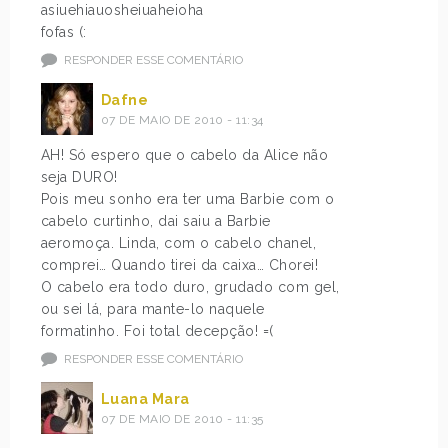
asiuehiauosheiuaheioha
fofas (:
RESPONDER ESSE COMENTÁRIO
Dafne
07 DE MAIO DE 2010 - 11:34
AH! Só espero que o cabelo da Alice não
seja DURO!
Pois meu sonho era ter uma Barbie com o
cabelo curtinho, dai saiu a Barbie
aeromoça. Linda, com o cabelo chanel,
comprei… Quando tirei da caixa… Chorei!
O cabelo era todo duro, grudado com gel,
ou sei lá, para mante-lo naquele
formatinho. Foi total decepção! =(
RESPONDER ESSE COMENTÁRIO
Luana Mara
07 DE MAIO DE 2010 - 11:35