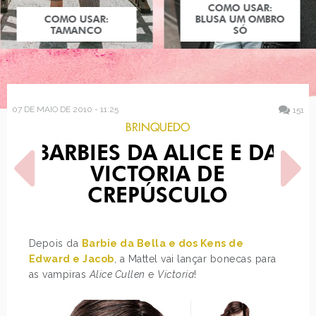
COMO USAR:
COMO USAR:
BLUSA UM OMBRO
TAMANCO
SÓ
07 DE MAIO DE 2010 - 11:25
151
BRINQUEDO
BARBIES DA ALICE E DA
VICTORIA DE
CREPÚSCULO
POST ANTERIOR
PRÓXIMO POST
Depois da
Barbie da Bella e dos Kens de
CAVERNA DO DRAGÃO NO
ALICE IN FASHIONLAND
Edward e Jacob
, a Mattel vai lançar bonecas para
TEATRO
as vampiras
Alice Cullen
e
Victoria
!