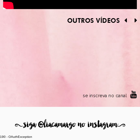
OUTROS VÍDEOS
se inscreva no canal
8
siga @liacamargo no instagram
9
190 - OAuthException