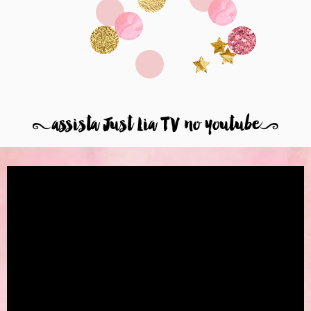
8
assista Just Lia TV no youtube
9