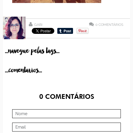
GABI
0
COMENTÁRIOS
...navegue pelas tags...
...comentarios...
0
COMENTÁRIOS