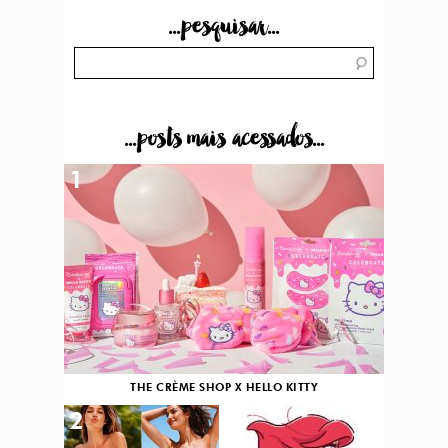
...pesquisar...
...posts mais acessados...
1
THE CRÈME SHOP X HELLO KITTY
2
3