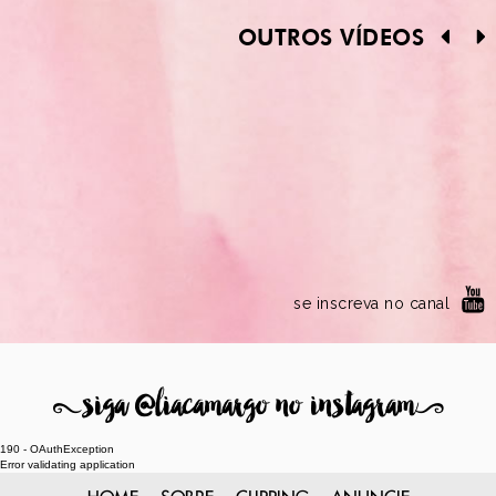
OUTROS VÍDEOS
se inscreva no canal
8
siga @liacamargo no instagram
9
190 - OAuthException
Error validating application