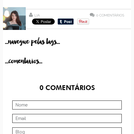
LIA
0
COMENTÁRIOS
...navegue pelas tags...
...comentarios...
0
COMENTÁRIOS