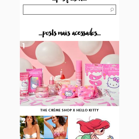
...posts mais acessados...
1
THE CRÈME SHOP X HELLO KITTY
2
3