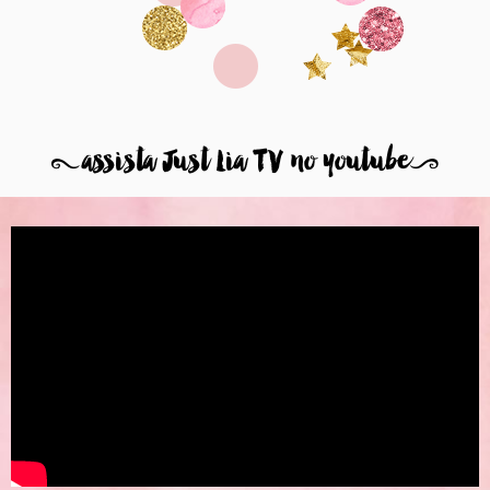
8
assista Just Lia TV no youtube
9