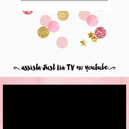
8
assista Just Lia TV no youtube
9