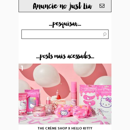
Anuncie no just Lia
...pesquisar...
...posts mais acessados...
1
THE CRÈME SHOP X HELLO KITTY