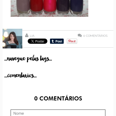
LIA
0
COMENTÁRIOS
...navegue pelas tags...
...comentarios...
0
COMENTÁRIOS