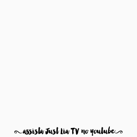
8
assista Just Lia TV no youtube
9