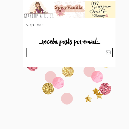
veja mais...
...receba posts por email...