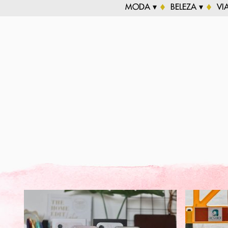
MODA ▾
BELEZA ▾
VI