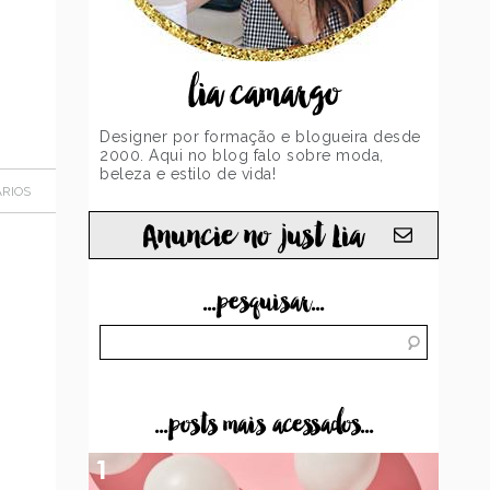
lia camargo
Designer por formação e blogueira desde
2000. Aqui no blog falo sobre moda,
beleza e estilo de vida!
RIOS
Anuncie no just Lia
...pesquisar...
...posts mais acessados...
1