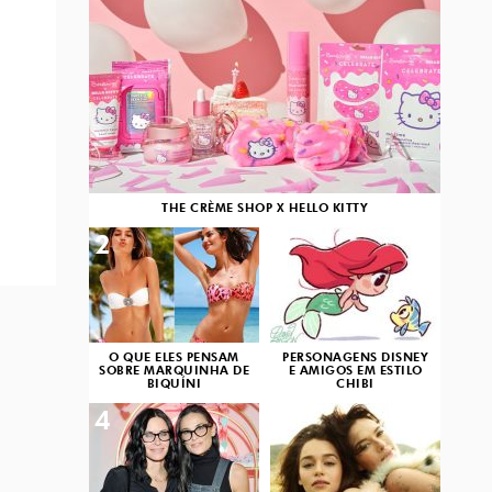
THE CRÈME SHOP X HELLO KITTY
2
3
O QUE ELES PENSAM
PERSONAGENS DISNEY
SOBRE MARQUINHA DE
E AMIGOS EM ESTILO
BIQUÍNI
CHIBI
4
5