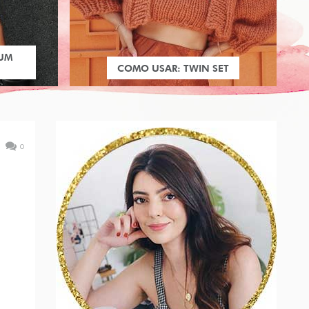
 UM
COMO USAR: TWIN SET
0