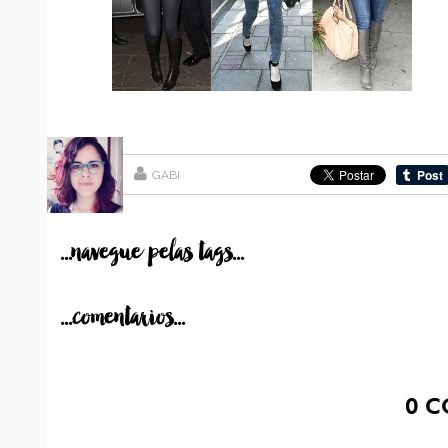
GABI
...navegue pelas tags...
...comentarios...
0
C